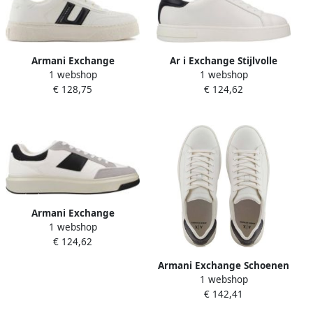
Armani Exchange
Ar i Exchange Stijlvolle
1 webshop
1 webshop
Xm001936_af17449
Sneakers voor nen en
€ 128,75
€ 124,62
Schoenen Wit Man
Armani Exchange
1 webshop
Xm001720_af17529
€ 124,62
Schoenen Wit Man
Armani Exchange Schoenen
1 webshop
Sneaker Streetwear
€ 142,41
Volwassen