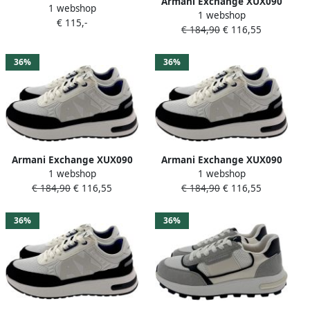
Armani Exchange XUX090
1 webshop
Xm002616_af22755
1 webshop
sneaker wit combi 40
€ 115,-
Schoenen Wit Man
€ 184,90
€ 116,55
36%
36%
Armani Exchange XUX090
Armani Exchange XUX090
1 webshop
1 webshop
sneaker wit combi
sneaker wit combi
€ 184,90
€ 116,55
€ 184,90
€ 116,55
36%
36%