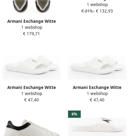
1 webshop
Herenschoenen Herfst
€ 215,-
€ 132,93
Winter Collectie
Armani Exchange Witte
1 webshop
Sneakers met Suède
€ 179,71
Accenten
Armani Exchange Witte
Armani Exchange Witte
1 webshop
1 webshop
Eagle Slide Sandalen
Bedrukte Rubberen Slippers
€ 47,40
€ 47,40
Mannen White Heren
6%