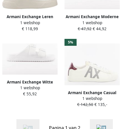
Armani Exchange Leren
Armani Exchange Moderne
1 webshop
1 webshop
sneakers met labelprint
en praktische witte
€ 118,99
€ 47,92
€ 44,92
model 'Lion'
zomerslippers
5%
Armani Exchange Witte
1 webshop
Sandalen voor Zomerse
Armani Exchange Casual
€ 55,92
Outfits White Heren
1 webshop
Sneakers voor Dagelijks
€ 142,50
€ 135,-
Gebruik
Pagina 1 van 2