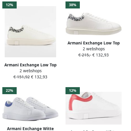
12%
38%
Armani Exchange Low Top
2 webshops
Sneakers Casual Design
€ 215,-
€ 132,93
White
Armani Exchange Low Top
2 webshops
Sneakers Casual Design
€ 151,92
€ 132,93
White
22%
12%
Armani Exchange Witte