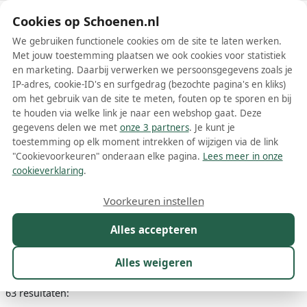
Schoenen.nl
Cookies op Schoenen.nl
We gebruiken functionele cookies om de site te laten werken.
Met jouw toestemming plaatsen we ook cookies voor statistiek
en marketing. Daarbij verwerken we persoonsgegevens zoals je
IP-adres, cookie-ID's en surfgedrag (bezochte pagina's en kliks)
om het gebruik van de site te meten, fouten op te sporen en bij
Wis filters
Alle filters
te houden via welke link je naar een webshop gaat. Deze
gegevens delen we met
onze 3 partners
. Je kunt je
Witte Armani Exchange
toestemming op elk moment intrekken of wijzigen via de link
herenschoenen
"Cookievoorkeuren" onderaan elke pagina.
Lees meer in onze
cookieverklaring
.
Meer lezen
Voorkeuren instellen
Instappers
Slippers
Sneakers
Veterschoenen
Alles accepteren
Maat
Merk
1
Kleur
1
Prijs
Materiaal
Alles weigeren
63 resultaten: