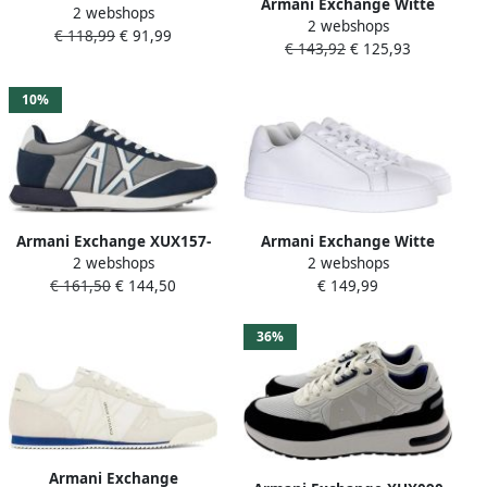
Armani Exchange Witte
2 webshops
Leren Sneakers Stijlvol
2 webshops
Leren Sneakers
€ 118,99
€ 91,99
Comfort
€ 143,92
€ 125,93
Minimalistische Stijl
10%
Armani Exchange XUX157-
Armani Exchange Witte
2 webshops
2 webshops
XV588 T076 Geen Wit
Sneakers Moderne
€ 161,50
€ 144,50
€ 149,99
Minimalistische Stijl White
Heren
36%
Armani Exchange