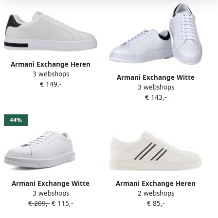
Armani Exchange Heren
3 webshops
Schoenen Herfst Winter
Armani Exchange Witte
€ 149,-
Collectie Polyester White
3 webshops
Sneakers voor een Stijlvolle
Heren
€ 143,-
Look White Heren
44%
Armani Exchange Witte
Armani Exchange Heren
3 webshops
2 webshops
leren lage sneakers met
Sneakers Wit XM002198-
€ 209,-
€ 115,-
€ 85,-
logo detail White Heren
AF21421 M0017