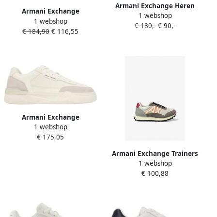
Armani Exchange Heren
Armani Exchange
1 webshop
Sneaker Wit XM002634-
1 webshop
XM002197 sneaker wit
€ 180,-
€ 90,-
AF17352 M0107
€ 184,90
€ 116,55
combi 40
Armani Exchange
1 webshop
Xm001968_af19439
€ 175,05
Schoenen Wit Man
Armani Exchange Trainers
1 webshop
English
€ 100,88