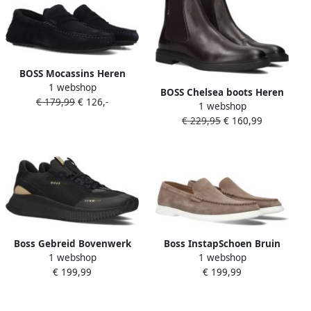
BOSS Mocassins Heren
1 webshop
Noel_mocc Maat: 45
BOSS Chelsea boots Heren
€ 179,99
€ 126,-
Materiaal: Suède Kleur:
1 webshop
Calev_cheb Maat: 46
Blauw
€ 229,95
€ 160,99
Materiaal: Leer Kleur: Bruin
Boss Gebreid Bovenwerk
Boss InstapSchoen Bruin
1 webshop
1 webshop
Sock-Sneakers met Visgraat
Mannen Lente Zomer
€ 199,99
€ 199,99
Zool Black Heren
Collectie Suède