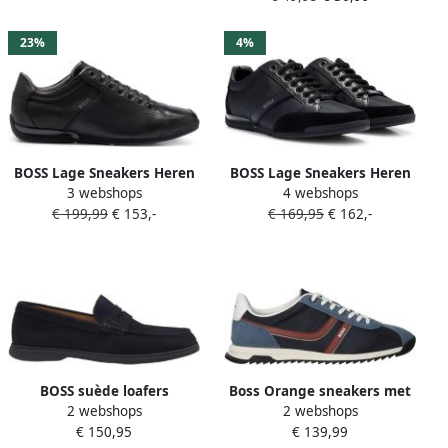
23%
4%
BOSS Lage Sneakers Heren
BOSS Lage Sneakers Heren
3 webshops
4 webshops
Saturn Lowp Maat: 43
Saturn Lowp Maat: 44
€ 199,99
€ 153,-
€ 169,95
€ 162,-
Materiaal: Leer Kleur: Zwart
Materiaal: Textiel Kleur:
Zwart
BOSS suède loafers
Boss Orange sneakers met
2 webshops
2 webshops
donkerblauw
labelprint model
€ 150,95
€ 139,99
'ZAYN_TENN_BNYMI'