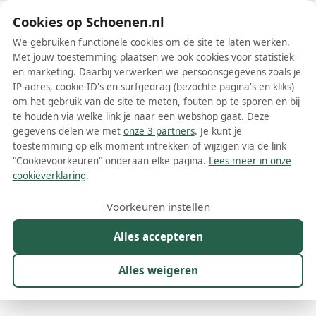
Schoenen.nl
Cookies op Schoenen.nl
We gebruiken functionele cookies om de site te laten werken.
Met jouw toestemming plaatsen we ook cookies voor statistiek
en marketing. Daarbij verwerken we persoonsgegevens zoals je
IP-adres, cookie-ID's en surfgedrag (bezochte pagina's en kliks)
om het gebruik van de site te meten, fouten op te sporen en bij
Wis filters
Alle filters
te houden via welke link je naar een webshop gaat. Deze
gegevens delen we met
onze 3 partners
. Je kunt je
BOSS herenschoenen
toestemming op elk moment intrekken of wijzigen via de link
"Cookievoorkeuren" onderaan elke pagina.
Lees meer in onze
Meer lezen
cookieverklaring
.
Boots
Espadrilles
Instappers
Laarzen
Loafers
Mocas
Voorkeuren instellen
Alles accepteren
Maat
Merk
1
Kleur
Prijs
Materiaal
Alles weigeren
622 resultaten: