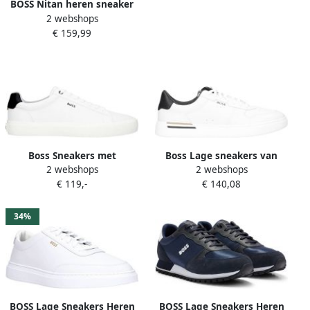
BOSS Nitan heren sneaker
2 webshops
Zwart
€ 159,99
Boss Sneakers met
Boss Lage sneakers van
2 webshops
2 webshops
labeldetails model 'Aiden'
echt runderleer model
€ 119,-
€ 140,08
'CLINT_TENN_lTVPN'
34%
BOSS Lage Sneakers Heren
BOSS Lage Sneakers Heren