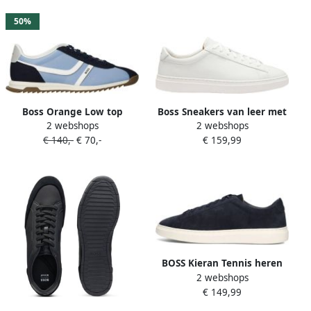
50%
Boss Orange Low top
Boss Sneakers van leer met
2 webshops
2 webshops
sneakers met Leerlook-
rubberzool model '
€ 140,-
€ 70,-
€ 159,99
details Model
Kieran_Tenn_allt'
'ZAYN_LOWP_NYMI '
BOSS Kieran Tennis heren
2 webshops
sneaker Donkerblauw
€ 149,99