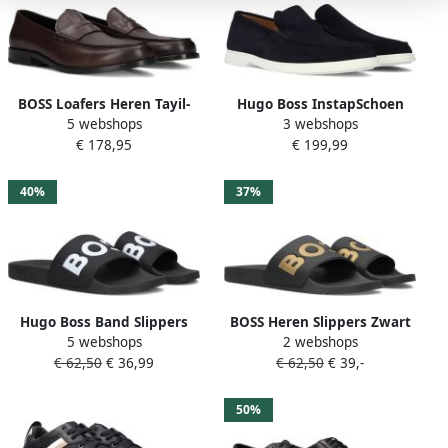
BOSS Loafers Heren Tayil-
Hugo Boss InstapSchoen
5 webshops
3 webshops
l_loaf Maat: 44 Materiaal:
Blauw Mannen Lente Zomer
€ 178,95
€ 199,99
Leer Kleur: Bruin
Collectie Suède
40%
37%
Hugo Boss Band Slippers
BOSS Heren Slippers Zwart
5 webshops
2 webshops
Collectie Lente Zomer Black
50536835 007
€ 62,50
€ 36,99
€ 62,50
€ 39,-
Heren
Aryeh_Slid_npvlg
50%