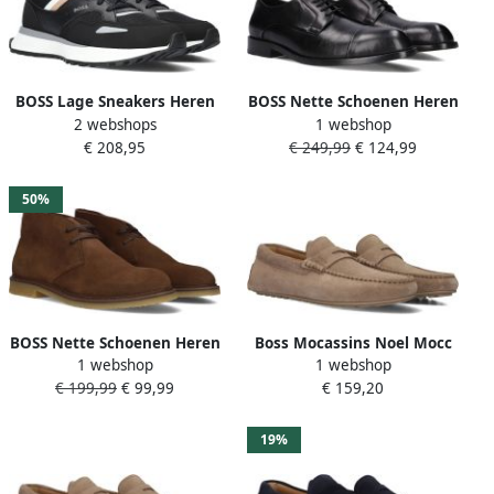
BOSS Lage Sneakers Heren
BOSS Nette Schoenen Heren
2 webshops
1 webshop
50480546 Maat: 40
Tayil-l_derb Maat: 39
€ 208,95
€ 249,99
€ 124,99
Materiaal: Leatherlook
Materiaal: Leer Kleur: Zwart
Kleur: Zwart
50%
BOSS Nette Schoenen Heren
Boss Mocassins Noel Mocc
1 webshop
1 webshop
Kope_desb Maat: 40
sdpeb
€ 199,99
€ 99,99
€ 159,20
Materiaal: Suède Kleur:
Bruin
19%