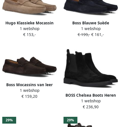
Hugo Klassieke Mocassin
Boss Blauwe Suède
1 webshop
1 webshop
Schoenen voor Vrouwen
Mocassins voor Heren
€ 153,-
€ 199,-
€ 161,-
Boss Mocassins van leer
1 webshop
met labeldetail model 'Noel'
BOSS Chelsea Boots Heren
€ 159,20
1 webshop
Calev_cheb Maat: 40
€ 236,90
Materiaal: Suède Kleur:
Zwart
29%
29%