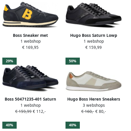
Boss Sneaker met
Hugo Boss Saturn Lowp
1 webshop
1 webshop
labeldetail model 'Parkour
Shoe Black Zwart Heren
€ 169,95
€ 159,99
Runn'
29%
50%
Boss 50471235-401 Saturn
Hugo Boss Heren Sneakers
1 webshop
3 webshops
Lowp Mx Schoen Blauw
Bruin 50563824 288 Nitan
€ 159,99
€ 112,-
€ 160,-
€ 80,-
Man
Lowp Txmx
40%
40%