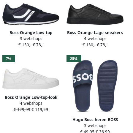
Boss Orange Low-top
Boss Orange Lage sneakers
3 webshops
4 webshops
sneakers met labelprint
met luchtgaten model
€ 130,-
€ 78,-
€ 130,-
€ 78,-
model 'LEVON_RUNN_NYMI'
'RHYS'
7%
25%
Boss Orange Low-top-look
4 webshops
sneakers met luchtgaatjes
€ 129,99
€ 119,99
model 'RHYS'
Hugo Boss heren BOSS
3 webshops
slippers contrast logo
€ 49,95
€ 36,99
blauw