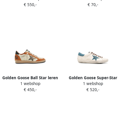
€ 550,-
€ 70,-
Beige
met logo Beige
Golden Goose Ball Star leren
Golden Goose Super-Star
1 webshop
1 webshop
sneakers met gerafeld-
leren sneakers met suède
€ 450,-
€ 520,-
effect Beige
ster Beige