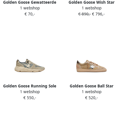
Golden Goose Gewatteerde
Golden Goose Wish Star
1 webshop
1 webshop
veters Beige
laarzen met borduurwerk
€ 70,-
€ 890,-
€ 796,-
Beige
Golden Goose Running Sole
Golden Goose Ball Star
1 webshop
1 webshop
sneakers met witte ster en
sneakers van wol met
€ 550,-
€ 520,-
hiellus Beige
crèmekleurige leren ster en
bruin gewaxt leer Beige