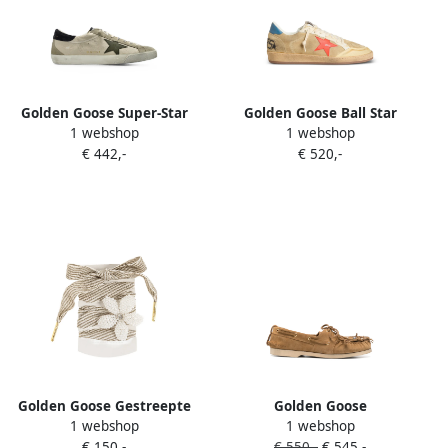
Golden Goose Super-Star
Golden Goose Ball Star
1 webshop
1 webshop
sneakers met gerafeld-
sneakers van suède met
€ 442,-
€ 520,-
effect Beige
leren ster en nappa hiellus
Beige
Golden Goose Gestreepte
Golden Goose
1 webshop
1 webshop
schoenveters verfraaid met
Bootschoenen verfraaid
€ 150,-
€ 550,-
€ 545,-