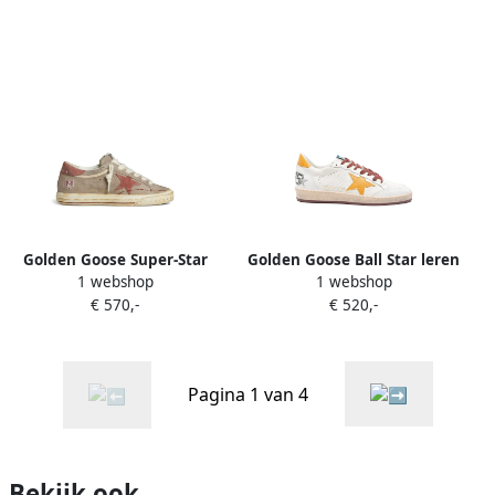
Golden Goose Super-Star
Golden Goose Ball Star leren
1 webshop
1 webshop
LTD suède sneakers met
sneakers Beige
€ 570,-
€ 520,-
suède ster en hiellus Beige
Pagina 1 van 4
Bekijk ook