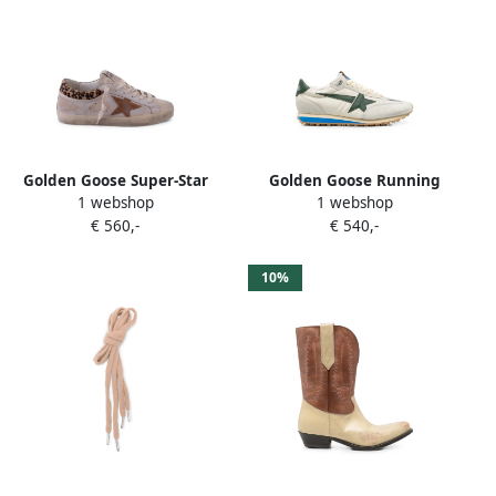
Golden Goose Super-Star
Golden Goose Running
1 webshop
1 webshop
leopard-print sneakers
Marathon M77 star-patch
€ 560,-
€ 540,-
Beige
sneakers Beige
10%