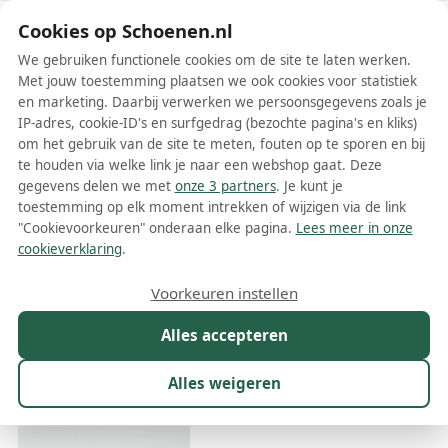
Schoenen.nl
Cookies op Schoenen.nl
We gebruiken functionele cookies om de site te laten werken.
Met jouw toestemming plaatsen we ook cookies voor statistiek
en marketing. Daarbij verwerken we persoonsgegevens zoals je
IP-adres, cookie-ID's en surfgedrag (bezochte pagina's en kliks)
om het gebruik van de site te meten, fouten op te sporen en bij
Wis filters
Alle filters
te houden via welke link je naar een webshop gaat. Deze
gegevens delen we met
onze 3 partners
. Je kunt je
Beige Golden Goose herenschoenen
toestemming op elk moment intrekken of wijzigen via de link
"Cookievoorkeuren" onderaan elke pagina.
Lees meer in onze
Meer lezen
cookieverklaring
.
Instappers
Laarzen
Loafers
Sneakers
Veterschoenen
Voorkeuren instellen
Alles accepteren
Maat
Merk
1
Kleur
1
Prijs
Materiaal
Alles weigeren
113 resultaten: