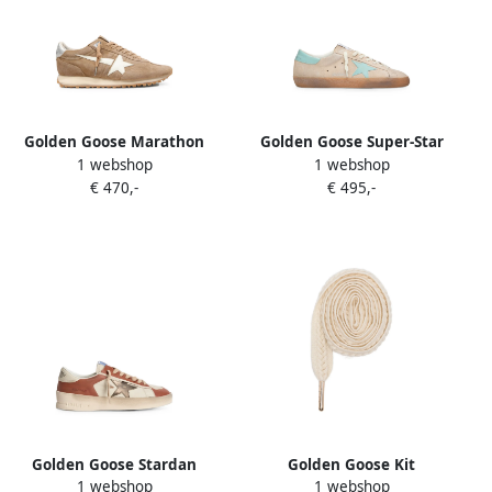
Golden Goose Marathon
Golden Goose Super-Star
1 webshop
1 webshop
sneakers met ster Beige
beige suède sneakers met
€ 470,-
€ 495,-
aqua-groene ster
Golden Goose Stardan
Golden Goose Kit
1 webshop
1 webshop
sneakers met ster-patch
gevlochten schoenveters