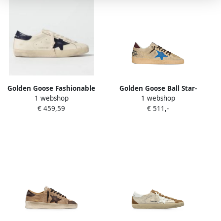
Golden Goose Fashionable
Golden Goose Ball Star-
1 webshop
1 webshop
Low-Top Sneakers with Star
patch sneakers Beige
€ 459,59
€ 511,-
Accent and Lace-Up Closure