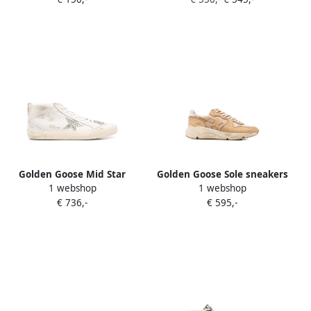
parels Beige
met kralen en franje Beige
Golden Goose Mid Star
Golden Goose Sole sneakers
1 webshop
1 webshop
sneakers Beige
Beige
€ 736,-
€ 595,-