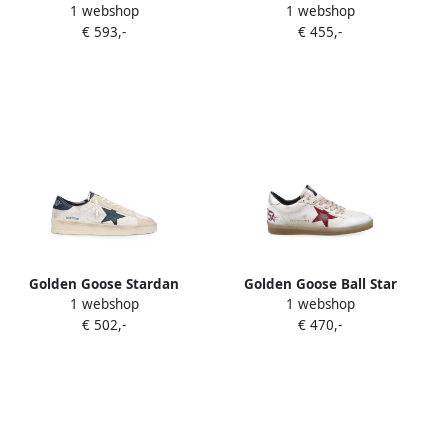
1 webshop
1 webshop
sneakers Beige
suède sneakers Beige
€ 593,-
€ 455,-
Golden Goose Stardan
Golden Goose Ball Star
1 webshop
1 webshop
suède sneakers met ster
sneakers Beige
€ 502,-
€ 470,-
Beige