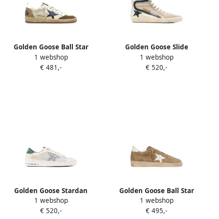
Golden Goose Ball Star
Golden Goose Slide
1 webshop
1 webshop
sneakers met sterpatch
sneakers met sterpatch
€ 481,-
€ 520,-
Beige
Beige
Golden Goose Stardan
Golden Goose Ball Star
1 webshop
1 webshop
sneakers Beige
suède sneakers met witte
€ 520,-
€ 495,-
leren ster Beige