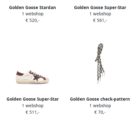
Golden Goose Stardan
Golden Goose Super-Star
1 webshop
1 webshop
suede toe nylon tongue
suede-panel sneakers Beige
€ 520,-
€ 561,-
suede upper leather Star
and heels Beige
Golden Goose Super-Star
Golden Goose check-pattern
1 webshop
1 webshop
distressed sneakers Beige
laces Beige
€ 511,-
€ 70,-