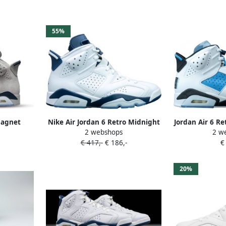
55%
Magnet
Nike Air Jordan 6 Retro Midnight
Jordan Air 6 Re
2 webshops
2 w
at 40 1 2
Navy (2022) CT8529 Sneakers
White Blac
€ 417,-
€ 186,-
€
 012
Unisex 141 Kleur als op foto
Schoenmaat 44
20%