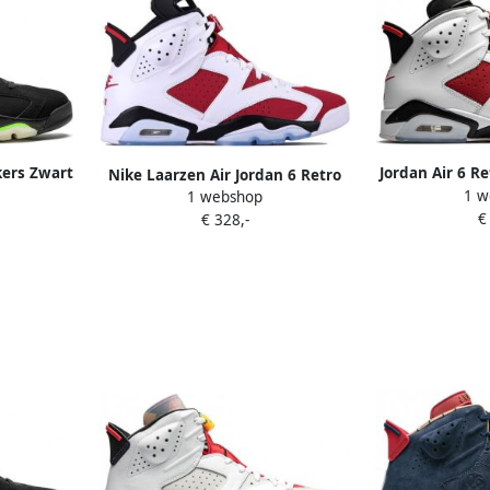
kers Zwart
Jordan Air 6 R
Nike Laarzen Air Jordan 6 Retro
1 w
1 webshop
Carmine 2021
€
€ 328,-