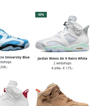
40%
tro University Blue
Jordan Wmns Air 6 Retro White
ebshops
k College Navy
2 webshops
Pure Platinum Mint Foam
 208,-
 Sneakers CT8529
€ 296,-
€ 175,-
Schoenmaat 38 1 2 Sneakers
410
DQ4914 103