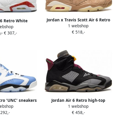
Jordan x Travis Scott Air 6 Retro
 6 Retro White
1 webshop
SP sneakers Beige
ebshop
 Black Schoenmaat
€ 518,-
,-
€ 307,-
kers CT8529 162
etro 'UNC' sneakers
Jordan Air 6 Retro high-top
ebshop
1 webshop
lauw
sneakers Zwart
 292,-
€ 458,-