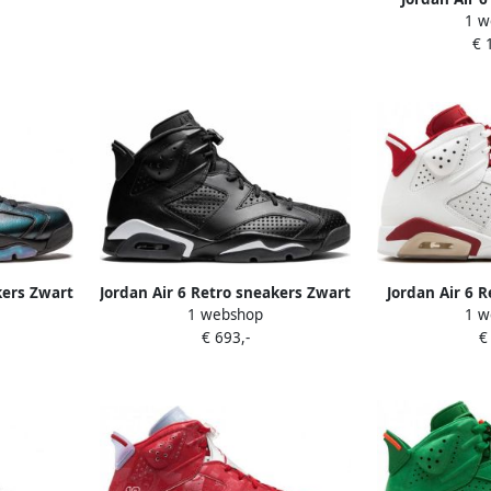
1 w
snea
€ 
kers Zwart
Jordan Air 6 Retro sneakers Zwart
Jordan Air 6 
1 webshop
1 w
€ 693,-
€