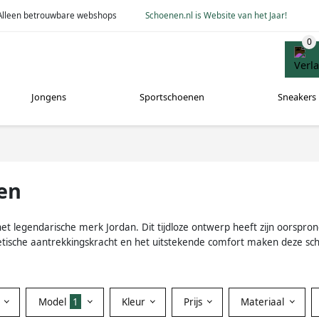
Alleen betrouwbare webshops
Schoenen.nl is Website van het Jaar!
Jongens
Sportschoenen
Sneakers
en
t legendarische merk Jordan. Dit tijdloze ontwerp heeft zijn oorsprong
ische aantrekkingskracht en het uitstekende comfort maken deze schoe
Model
1
Kleur
Prijs
Materiaal