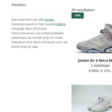
Sneakers
39 resultaten:
16%
Een overzicht van alle
Jordan
herenschoenen in het model
6 Retro
.
Vergelijk deze 39 Jordan
herenschoenen van 4 betrouwbare
webshops op model, prijs en maat.
Hierdoor vind deze schoenen voor de
beste prijs en sale.
Jordan Air 6 Retro 
2 webshops
College Navy Schoenma
€ 329,-
€ 274,-
Sneakers CT8529