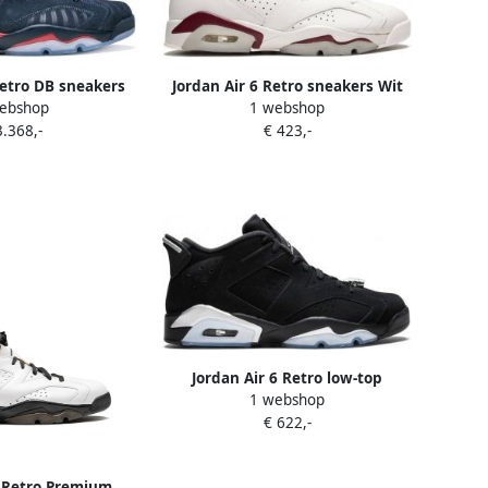
Retro DB sneakers
Jordan Air 6 Retro sneakers Wit
ebshop
1 webshop
lauw
3.368,-
€ 423,-
Jordan Air 6 Retro low-top
1 webshop
sneakers Zwart
€ 622,-
6 Retro Premium