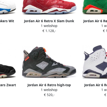
akers Wit
Jordan Air 6 Retro X Slam Dunk
Jordan Air 6 R
1 webshop
1 w
sneakers Rood
G
€ 1.128,-
€ 
kers Zwart
Jordan Air 6 Retro high-top
Jordan Air 6 
1 webshop
1 w
sneakers Zwart
€ 520,-
€