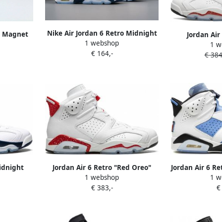
Nike Air Jordan 6 Retro Midnight
 ) Magnet
Jordan Air
1 webshop
Navy (2022) (GS) 384665-141
1 w
maat 40
University Red
€ 164,-
Kleur als op foto Schoenen
€ 384
4665 012
35 1 2 Snea
Midnight
Jordan Air 6 Retro "Red Oreo"
Jordan Air 6 R
1 webshop
1 w
s Wit
sneakers Wit
B
€ 383,-
€