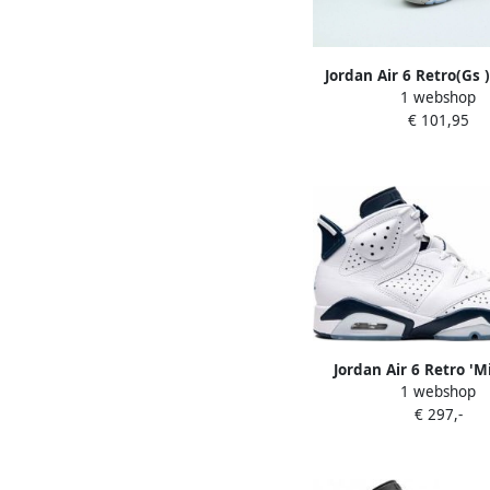
Jordan Air 6 Retro(Gs
1 webshop
College Navy Schoen
€ 101,95
Shoes grade school 38
Jordan Air 6 Retro '
1 webshop
Navy 2022' sneaker
€ 297,-