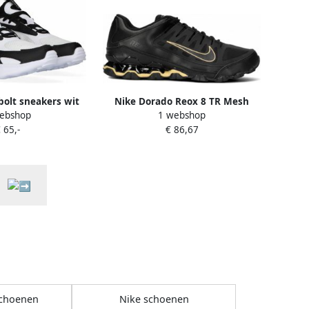
bolt sneakers wit
Nike Dorado Reox 8 TR Mesh
ebshop
1 webshop
 kinderen
621716 schoenen Zwart Heren
 65,-
€ 86,67
schoenen
Nike schoenen