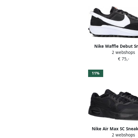
Nike Waffle Debut S
2 webshops
Black White Orange
€ 75,-
11%
Nike Air Max SC Sneak
2 webshops
Heren Black He