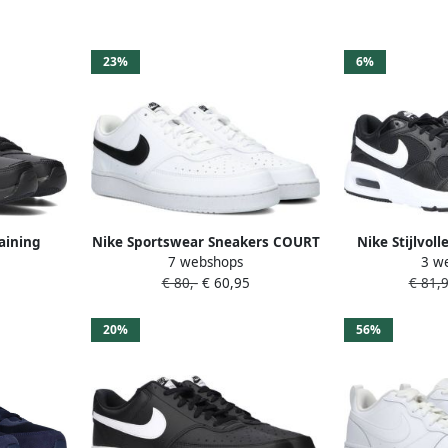
23%
6%
raining
Nike Sportswear Sneakers COURT
Nike Stijlvol
7 webshops
3 w
t Poly
VISION LOW NEXT NATURE
MAX SC Sneak
€ 80,-
€ 60,95
€ 81,
geïnspireerd door het ontwerp
van de nike air force
20%
56%