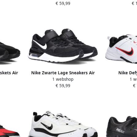
€ 59,99
€ 
Smoke Grey
skets Air
Nike Zwarte Lage Sneakers Air
Nike Def
1 webshop
1 w
spirante
Max Systm (ps)
Hardloops
€ 59,99
€