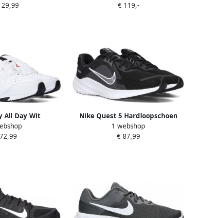
129,99
€ 119,-
y All Day Wit
Nike Quest 5 Hardloopschoen
ebshop
1 webshop
choenen Heren
voor (straat) Black Iron Grey Dark
 72,99
€ 87,99
Smoke Grey White- Black Iron
Grey Dark Smoke Grey White