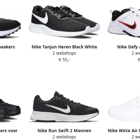
neakers
Nike Tanjun Heren Black White
Nike Defy 
2 webshops
2 w
 Clear
Sneakers Sportschoenen Heren
schoenen w
€ 55,-
€
ers voor
Nike Run Swift 2 Mannen
Nike Witte Air
2 webshops
2 w
ren
Sportschoenen Black White-Dk
Mannen 