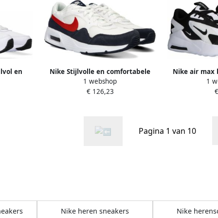
lvol en
Nike Stijlvolle en comfortabele
Nike air max 
1 webshop
1 w
Heren
herensneakers Rood Heren
zwart
€ 126,23
€
Pagina 1 van 10
neakers
Nike heren sneakers
Nike heren