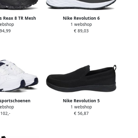
as Reax 8 TR Mesh
Nike Revolution 6
ebshop
1 webshop
Zwart Heren
hardloopschoenen voor heren
 94,99
€ 89,03
(straat) Grijs
sportschoenen
Nike Revolution 5
ebshop
1 webshop
te Defy All Day
Hardloopschoenen voor heren
 102,-
€ 56,87
196-100
(straat) Grijs