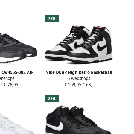
75%
le Cw4555-002 AIR
Nike Dunk High Retro Basketball
ebshops
5 webshops
ers Zwart Heren
Schoenen white black total
95
€ 76,95
€ 259,95
€ 63,-
orange maat: 46 beschikbare
maaten:41 42.5 43 44.5 45 46 47.5
45.5 47 40.5 38.5
22%