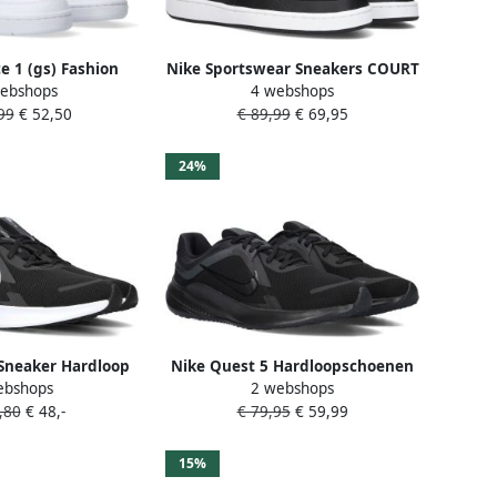
ce 1 (gs) Fashion
Nike Sportswear Sneakers COURT
ebshops
4 webshops
enen white white
VISION MID NEXT NATURE
99
€ 52,50
€ 89,99
€ 69,95
hikbare maaten:36
geïnspireerd op het design van
36.5 39 35.5 40
de nike air jordan
24%
Sneaker Hardloop
Nike Quest 5 Hardloopschoenen
ebshops
2 webshops
 Wit Doos zonder
voor heren (straat) Black Dark
,80
€ 48,-
€ 79,95
€ 59,99
 op valt klein!
Smoke Grey- Heren Black Dark
Smoke Grey
15%