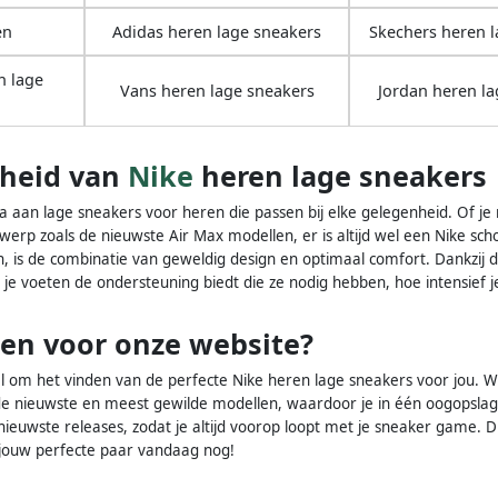
en
Adidas heren lage sneakers
Skechers heren l
n lage
Vans heren lage sneakers
Jordan heren la
gheid van
Nike
heren lage sneakers
a aan lage sneakers voor heren die passen bij elke gelegenheid. Of je n
werp zoals de nieuwste Air Max modellen, er is altijd wel een Nike scho
is de combinatie van geweldig design en optimaal comfort. Dankzij d
r je voeten de ondersteuning biedt die ze nodig hebben, hoe intensief j
en voor onze website?
aal om het vinden van de perfecte Nike heren lage sneakers voor jou.
 de nieuwste en meest gewilde modellen, waardoor je in één oogopsla
 nieuwste releases, zodat je altijd voorop loopt met je sneaker game.
 jouw perfecte paar vandaag nog!