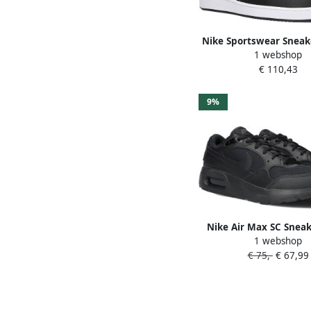
Nike Sportswear Sneak
1 webshop
Vision Low Design 
€ 110,43
voetsporen van de Air
9%
Nike Air Max SC Sneak
1 webshop
Zwart Transpar
€ 75,-
€ 67,99