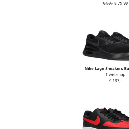
€ 90,-
€ 79,99
Nike Lage Sneakers Ba
1 webshop
Max System maille re
€ 137,-