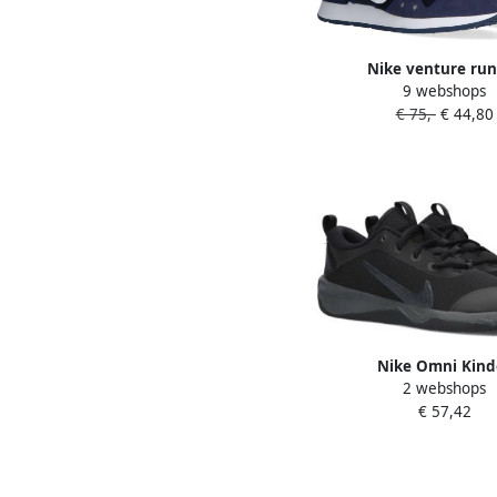
Nike venture ru
9 webshops
Volwassenen Lage snea
€ 75,-
€ 44,80
tijdsschoenen Kleur
Nike Omni Kind
2 webshops
Indoorschoenen Dm9
€ 57,42
Kleur Zwart-multic