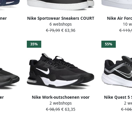
nner
Nike Sportswear Sneakers COURT
Nike Air For
6 webshops
10 w
kersVrije
VISION LOW NEXT NATURE
sneakers Scho
€ 79,99
€ 63,96
€ 119,
 Blauw
geïnspireerd door het ontwerp
maat: 39 besc
van de nike air force
37.5 38.5 
35%
55%
er
Nike Work-outschoenen voor
Nike Quest 5 
2 webshops
2 w
027-001
heren Air Max Alpha Trainer 5
schoen Zwart
€ 98,95
€ 63,35
€ 106
olour
Black Black White- Heren Black
deksel Let
Black White