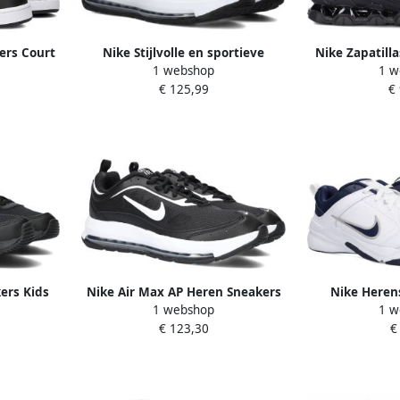
ers Court
Nike Stijlvolle en sportieve
Nike Zapatill
1 webshop
1 w
in de
sneakers White Heren
621716 
€ 125,99
€
 Force 1
ers Kids
Nike Air Max AP Heren Sneakers
Nike Heren
1 webshop
1 w
ant
Schoenen Sportschoenen Zwart
Sneakers Whi
€ 123,30
€
CU4826
DJ1