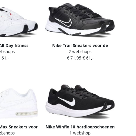
All Day fitness
Nike Trail Sneakers voor de
ebshops
2 webshops
it zwart rood
moderne man Black Heren
 61,-
€ 71,95
€ 61,-
 Max Sneakers voor
Nike Winflo 10 hardloopschoenen
ebshops
1 webshop
White Heren
voor heren (straat) Zwart