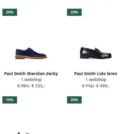
29%
29%
Paul Smith Sheridan derby
Paul Smith Lido leren
1 webshop
1 webshop
schoenen Blauw
loafers Blauw
€ 761,-
€ 533,-
€ 712,-
€ 499,-
16%
20%