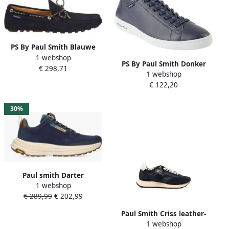
PS By Paul Smith Blauwe
1 webshop
Suède Loafers Moccasins
PS By Paul Smith Donker
€ 298,71
Ss23 Blue Heren
1 webshop
Marineblauw Stijlvol Model
€ 122,20
Blue Heren
30%
Paul smith Darter
1 webshop
Donkerblauw
€ 289,99
€ 202,99
Paul Smith Criss leather-
1 webshop
trim sneakers Blauw