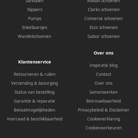
Sandalen
Adidas schoenen
Slippers
Clarks schoenen
Pumps
Converse schoenen
Enkellaarsjes
Ecco schoenen
Wandelschoenen
Gabor schoenen
Over ons
Klantenservice
Inspiratie blog
Retourneren & ruilen
Contact
Verzending & bezorging
Over ons
Status van bestelling
Samenwerken
Garantie & reparatie
Betrouwbaarheid
Betaalmogelijkheden
Privacybeleid
&
Disclaimer
Voorraad & beschikbaarheid
Cookieverklaring
Cookievoorkeuren