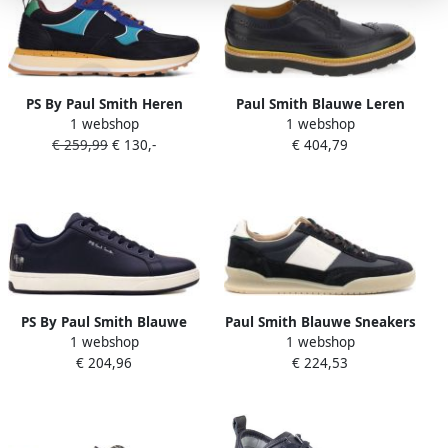
PS By Paul Smith Heren
Paul Smith Blauwe Leren
1 webshop
1 webshop
Sneakers Stijlvolle Schoen
Count Schoenen met
€ 259,99
€ 130,-
€ 404,79
Multicolor Heren
Rubberen Zool Blue Heren
PS By Paul Smith Blauwe
Paul Smith Blauwe Sneakers
1 webshop
1 webshop
Sneakers voor Mannen
met Logo Print Blue Heren
€ 204,96
€ 224,53