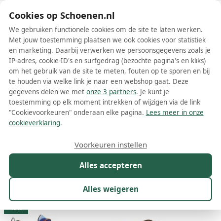
Schoenen.nl
Cookies op Schoenen.nl
We gebruiken functionele cookies om de site te laten werken.
Met jouw toestemming plaatsen we ook cookies voor statistiek
en marketing. Daarbij verwerken we persoonsgegevens zoals je
IP-adres, cookie-ID's en surfgedrag (bezochte pagina's en kliks)
om het gebruik van de site te meten, fouten op te sporen en bij
Wis filters
Alle filters
te houden via welke link je naar een webshop gaat. Deze
gegevens delen we met
onze 3 partners
. Je kunt je
Blauwe Paul Smith herenschoenen
toestemming op elk moment intrekken of wijzigen via de link
"Cookievoorkeuren" onderaan elke pagina.
Lees meer in onze
Meer lezen
cookieverklaring
.
Loafers
Mocassins
Nette schoenen
Sneakers
Vetersc
Voorkeuren instellen
Alles accepteren
Maat
Merk
1
Kleur
1
Prijs
Materiaal
Alles weigeren
25 resultaten:
49%