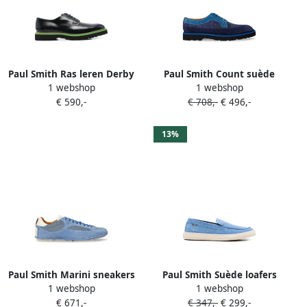
Paul Smith Ras leren Derby
Paul Smith Count suède
1 webshop
1 webshop
schoenen Blauw
brogues Blauw
€ 590,-
€ 708,-
€ 496,-
13%
Paul Smith Marini sneakers
Paul Smith Suède loafers
1 webshop
1 webshop
met mesh vlak Blauw
Blauw
€ 671,-
€ 347,-
€ 299,-