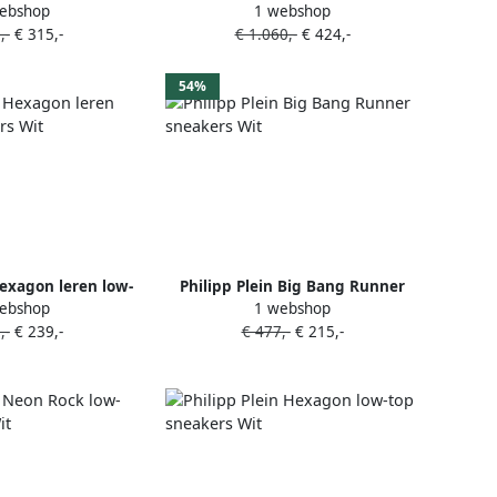
ebshop
1 webshop
neakers Wit
Wit
,-
€ 315,-
€ 1.060,-
€ 424,-
54%
Hexagon leren low-
Philipp Plein Big Bang Runner
ebshop
1 webshop
eakers Wit
sneakers Wit
,-
€ 239,-
€ 477,-
€ 215,-