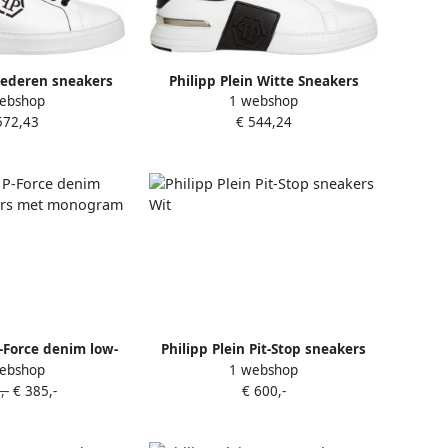
 lederen sneakers
Philipp Plein Witte Sneakers
ebshop
1 webshop
top Wit Heren
Regular Fit Geschikt voor alle
572,43
€ 544,24
temperaturen 100% Leer White
Heren
P-Force denim low-
Philipp Plein Pit-Stop sneakers
ebshop
1 webshop
met monogram Wit
Wit
,-
€ 385,-
€ 600,-