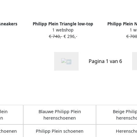
 sneakers
Philipp Plein Triangle low-top
Philipp Plein
1 webshop
1 w
sneakers Wit
snea
€ 740,-
€ 296,-
€ 700
Pagina 1 van 6
lein
Blauwe Philipp Plein
Beige Phili
en
herenschoenen
herensch
schoenen
Philipp Plein schoenen
Herensch