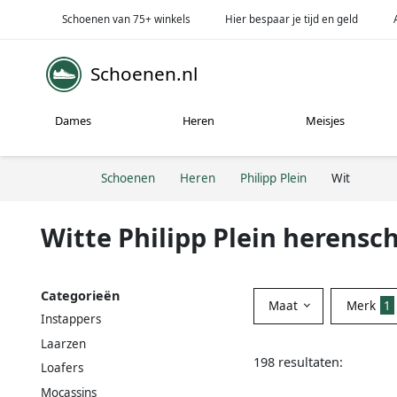
Schoenen van 75+ winkels
Hier bespaar je tijd en geld
Schoenen.nl
Dames
Heren
Meisjes
Schoenen
Heren
Philipp Plein
Wit
Witte Philipp Plein herens
Categorieën
Maat
Merk
1
Instappers
Laarzen
198 resultaten:
Loafers
Mocassins