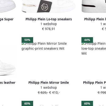
ige Super
Philipp Plein Lo-top sneakers
Philipp Plein
1 webshop
1 w
 Heren
Phantom Kick $ lederen platina
met lage 
€ 978,91
€ 
zeshoek Wit Heren
50%
44%
es leather
Philipp Plein Mirror Smile
Philipp Plein 
1 webshop
1 w
rricane
graphic-print sneakers Wit
top sneakers 
€ 820,-
€ 410,-
€ 700
60%
60%