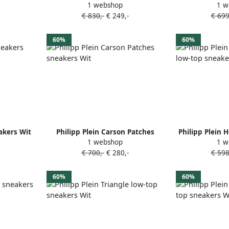
1 webshop
1 w
Skywalker sneakers Wit
Patch s
€ 830,-
€ 249,-
€ 699
60%
60%
akers Wit
Philipp Plein Carson Patches
Philipp Plein 
1 webshop
1 w
sneakers Wit
top sn
€ 700,-
€ 280,-
€ 598
60%
60%