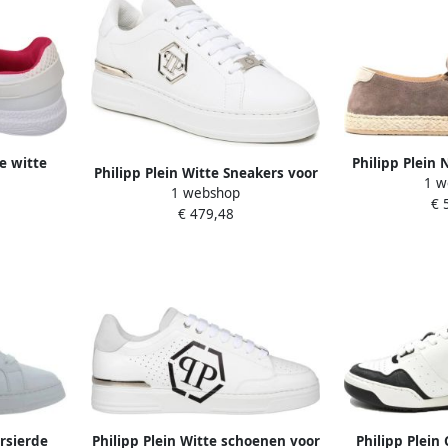
e witte
Philipp Plein
Philipp Plein Witte Sneakers voor
1 w
ccenten
Top Snea
1 webshop
Heren Aw23 White Heren
€ 
€ 479,48
rsierde
Philipp Plein Witte schoenen voor
Philipp Plein