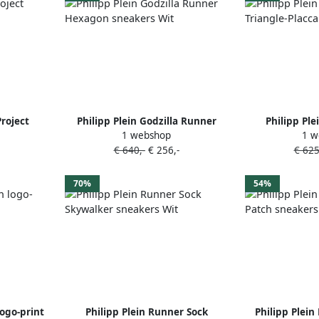
Project
Philipp Plein Godzilla Runner
Philipp Pl
1 webshop
1 w
Hexagon sneakers Wit
Triangle-Pla
€ 640,-
€ 256,-
€ 625
70%
54%
logo-print
Philipp Plein Runner Sock
Philipp Plei