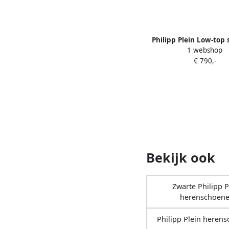
Philipp Plein Low-top
1 webshop
met stras Wit
€ 790,-
Bekijk ook
Zwarte Philipp P
herenschoen
Philipp Plein heren