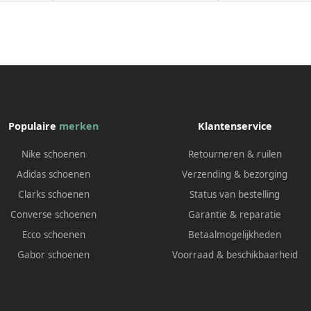
Populaire
merken
Klantenservice
Nike schoenen
Retourneren & ruilen
Adidas schoenen
Verzending & bezorging
Clarks schoenen
Status van bestelling
Converse schoenen
Garantie & reparatie
Ecco schoenen
Betaalmogelijkheden
Gabor schoenen
Voorraad & beschikbaarheid