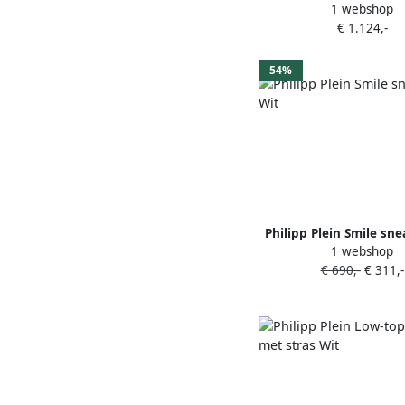
1 webshop
sneakers Wit
€ 1.124,-
54%
Philipp Plein Smile sne
1 webshop
€ 690,-
€ 311,-