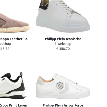
 Nappa Leather Lo-
Philipp Plein Iconische
ebshop
1 webshop
kers Hexagon
Monogram Leren Sneakers met
513,72
€ 358,70
Gestructureerde Zool White
Heren
 Croco Print Leren
Philipp Plein Arrow Force