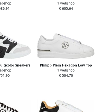
ebshop
1 webshop
 White Heren
Sneakers Plain Lace Closure
686,91
€ 605,64
White Heren
Multicolor Sneakers
Philipp Plein Hexagon Low Top
ebshop
1 webshop
n White Heren
Sneakers Wit Heren
751,90
€ 504,70