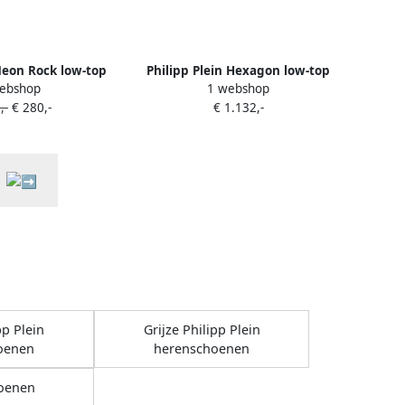
 Neon Rock low-top
Philipp Plein Hexagon low-top
ebshop
1 webshop
kers Wit
sneakers Wit
,-
€ 280,-
€ 1.132,-
pp Plein
Grijze Philipp Plein
oenen
herenschoenen
oenen