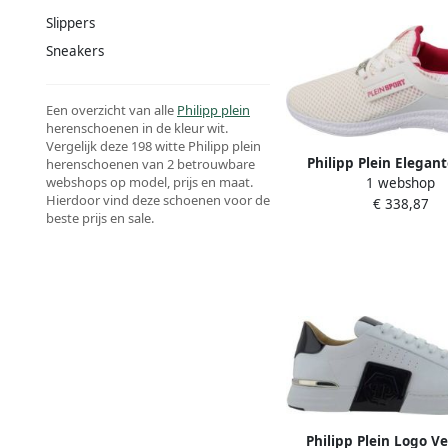
Slippers
Sneakers
Een overzicht van alle
Philipp plein
herenschoenen in de kleur wit.
Vergelijk deze 198 witte Philipp plein
Philipp Plein Elegant
herenschoenen van 2 betrouwbare
webshops op model, prijs en maat.
1 webshop
sneakers met roze a
Hierdoor vind deze schoenen voor de
€ 338,87
White
beste prijs en sale.
Philipp Plein Logo Ve