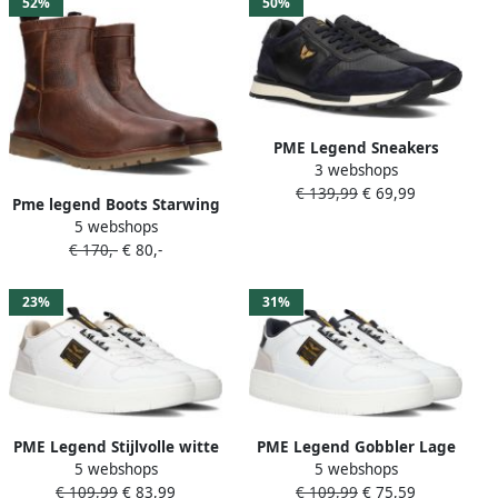
52%
50%
PME Legend Sneakers
3 webshops
Keyland Navy Met
€ 139,99
€ 69,99
artikelnummer PBO2308090
Pme legend Boots Starwing
5 webshops
PBO2409280-898 Bruin
€ 170,-
€ 80,-
23%
31%
PME Legend Stijlvolle witte
PME Legend Gobbler Lage
5 webshops
5 webshops
sneaker voor heren
sneakers Leren Sneaker
€ 109,99
€ 83,99
€ 109,99
€ 75,59
Multicolor Heren
Heren Wit