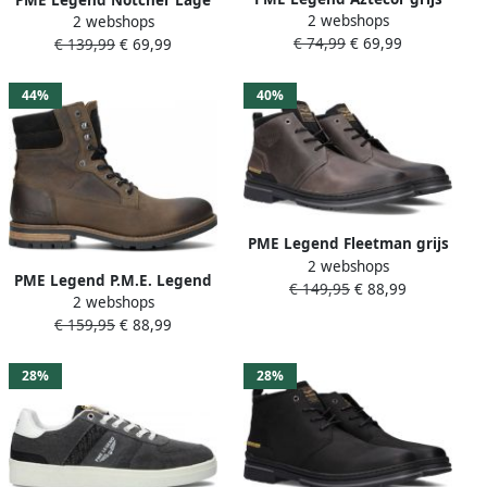
2 webshops
2 webshops
sneakers heren
sneakers Leren Sneaker
€ 74,99
€ 69,99
€ 139,99
€ 69,99
(PBO2303320-962)
Heren Cognac
44%
40%
PME Legend Fleetman grijs
2 webshops
veterschoenen heren
PME Legend P.M.E. Legend
€ 149,95
€ 88,99
(PBO2209200-961)
2 webshops
Cargotanker Mannen
€ 159,95
€ 88,99
Veterboot Groen
28%
28%