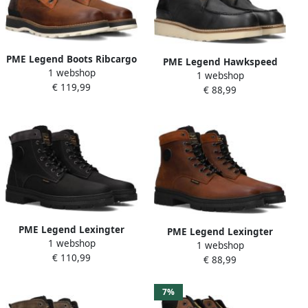
PME Legend Boots Ribcargo
PME Legend Hawkspeed
1 webshop
PBO2409290-898 Bruin
1 webshop
Veterboots Laarzen Met
€ 119,99
€ 88,99
Veters Heren Zwart
PME Legend Lexingter
PME Legend Lexingter
1 webshop
Veterboots Laarzen Met
1 webshop
Veterboots Laarzen Met
€ 110,99
Veters Heren Zwart
€ 88,99
Veters Heren Cognac
7%