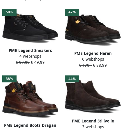
50%
47%
PME Legend Sneakers
PME Legend Heren
4 webshops
Lexing-T Camouflage
6 webshops
Veterschoenen Superfletch
€ 99,99
€ 49,99
(PBO2408050 015) valt klein
€ 170,-
€ 88,99
Dk. Brown Donkerbruin
kies 1 maat groter
38%
44%
PME Legend Stijlvolle
PME Legend Boots Dragan
3 webshops
Flightrider laarzen voor