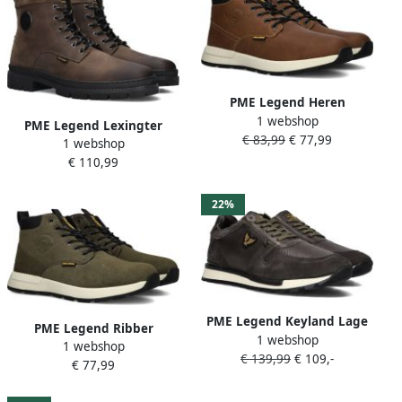
PME Legend Heren
1 webshop
Veterschoenen Ribber
PME Legend Lexingter
€ 83,99
€ 77,99
Brown Heren
1 webshop
Veterboots Laarzen Met
€ 110,99
Veters Heren Groen
22%
PME Legend Keyland Lage
PME Legend Ribber
1 webshop
sneakers Leren Sneaker
1 webshop
Veterschoenen Heren Groen
€ 139,99
€ 109,-
Heren Groen
€ 77,99