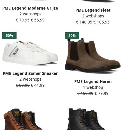
PME Legend Moderne Grijze
PME Legend Fleet
2 webshops
Skytank Sneakers Gray
2 webshops
Veterboots Laarzen Met
€ 79,95
€ 56,99
Heren
€ 148,95
€ 106,95
Veters Zwart
50%
50%
PME Legend Zomer Sneaker
2 webshops
met Verstevigde Hiel en
PME Legend Heren
€ 89,99
€ 44,99
Enkelondersteuning Wit
1 webshop
Sneakers Airshow
Heren
€ 159,99
€ 79,99