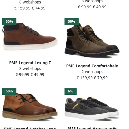
3 webshops
Veterschoenen Lexing-t
8 webshops
Veterboots Laarzen Met
€ 99,99
€ 49,99
Zwart
€ 159,99
€ 74,99
Veters Heren Groen
50%
50%
PME Legend Lexing-T
PME Legend Comfortabele
3 webshops
sneakers cognac
2 webshops
groene leren herenlaarzen
€ 99,99
€ 49,99
Imitatieleer Heren
€ 159,99
€ 79,99
Green Heren
50%
6%
PME Legend Aztecor grijs
PME Legend Notcher Lage