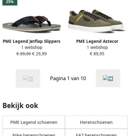
25%
PME Legend Jetflap Slippers
PME Legend Aztecor
1 webshop
1 webshop
Heren Blauw
Sneakers groen Textiel
€ 39,99
€ 29,99
€ 89,95
Heren
Pagina 1 van 10
Bekijk ook
PME Legend schoenen
Herenschoenen
Nike herenschoenen
EA7 herenschoenen