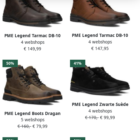
PME Legend Tarmac DB-10
PME Legend Tarmac DB-10
4 webshops
cognac herenboots voor
4 webshops
bruine herenboots voor
€ 147,95
steunzolen
€ 149,99
steunzolen
50%
41%
PME Legend Zwarte Suède
4 webshops
Veterboots Superfletch
PME Legend Boots Dragan
€ 170,-
€ 99,99
Black Heren
5 webshops
Khaki (PBO2409200 8208)
€ 160,-
€ 79,99