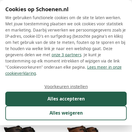
Schoenen.nl
Cookies op Schoenen.nl
We gebruiken functionele cookies om de site te laten werken.
Met jouw toestemming plaatsen we ook cookies voor statistiek
en marketing. Daarbij verwerken we persoonsgegevens zoals je
IP-adres, cookie-ID's en surfgedrag (bezochte pagina's en kliks)
om het gebruik van de site te meten, fouten op te sporen en bij
Wis filters
Alle filters
te houden via welke link je naar een webshop gaat. Deze
gegevens delen we met
onze 3 partners
. Je kunt je
PME Legend herenschoenen
toestemming op elk moment intrekken of wijzigen via de link
"Cookievoorkeuren" onderaan elke pagina.
Lees meer in onze
Meer lezen
cookieverklaring
.
Boots
Laarzen
Nette schoenen
Sandalen
Slippers
Sn
Voorkeuren instellen
Alles accepteren
Maat
Merk
1
Model
Kleur
Prijs
Mat
Alles weigeren
500 resultaten: