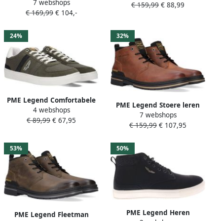
7 webshops
Dk. Brown (PBO2409201
€ 159,99
€ 88,99
heren Brown Heren
€ 169,99
€ 104,-
771)
24%
32%
PME Legend Comfortabele
PME Legend Stoere leren
4 webshops
groene leren sneakers met
7 webshops
herenlaarzen voor herfst
€ 89,99
€ 67,95
zwarte en witte accenten
€ 159,99
€ 107,95
winter Brown Heren
Green Heren
53%
50%
PME Legend Heren
PME Legend Fleetman