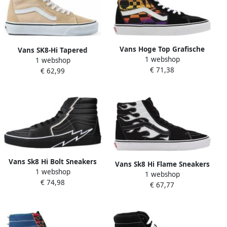
Vans Hoge Top Grafische
Vans SK8-Hi Tapered
1 webshop
Check Sneaker Zwart Multi
1 webshop
Sneakers Beige
€ 71,38
€ 62,99
Vans Sk8 Hi Bolt Sneakers
Vans Sk8 Hi Flame Sneakers
1 webshop
Zwart Heren
1 webshop
Zwart Heren
€ 74,98
€ 67,77