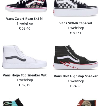
Vans Zwart Roze Sk8-hi
Vans SK8-Hi Tapered
1 webshop
Sneaker Liefde Black
1 webshop
Stackform Zwart Wit
€ 58,40
€ 89,61
Vans Hoge Top Sneaker Wit
Vans Bolt High-Top Sneaker
1 webshop
Lenticulaire Strepen
1 webshop
Zwart Rood
€ 82,19
€ 74,98