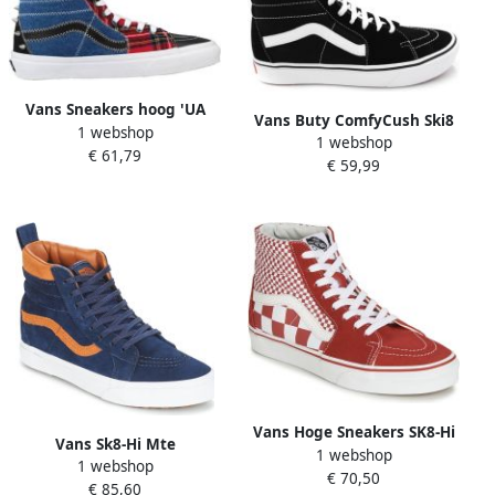
Vans Sneakers hoog 'UA
Vans Buty ComfyCush Ski8
1 webshop
SK8-Hi'
1 webshop
Hi Va3Wmbvne Zwart
€ 61,79
€ 59,99
Vans Hoge Sneakers SK8-Hi
Vans Sk8-Hi Mte
1 webshop
1 webshop
Vn0A33Txucb1
€ 70,50
€ 85,60