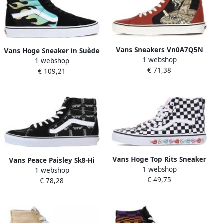
Vans Sneakers Vn0A7Q5N
Vans Hoge Sneaker in Suède
1 webshop
Sk8 Hi Rood Heren
1 webshop
en Canvas Multicolor
€ 71,38
€ 109,21
Vans Hoge Top Rits Sneaker
Vans Peace Paisley Sk8-Hi
1 webshop
Zwart Witte Harten White
1 webshop
Sneakers zwart
€ 49,75
€ 78,28