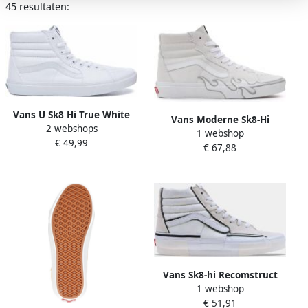
45 resultaten:
Vans U Sk8 Hi True White
Vans Moderne Sk8-Hi
2 webshops
Schoenmaat 40 1 2 Sneakers
1 webshop
Sneakers voor nen White
€ 49,99
VD5IW00
€ 67,88
Vans Sk8-hi Recomstruct
1 webshop
Skate Schoenen
€ 51,91
marshmallow white maat: