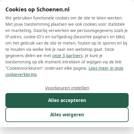
Schoenen.nl
Cookies op Schoenen.nl
We gebruiken functionele cookies om de site te laten werken.
Met jouw toestemming plaatsen we ook cookies voor statistiek
en marketing. Daarbij verwerken we persoonsgegevens zoals je
IP-adres, cookie-ID's en surfgedrag (bezochte pagina's en kliks)
om het gebruik van de site te meten, fouten op te sporen en bij
Wis filters
Alle filters
te houden via welke link je naar een webshop gaat. Deze
gegevens delen we met
onze 3 partners
. Je kunt je
Vans SK8 HI herenschoenen
toestemming op elk moment intrekken of wijzigen via de link
"Cookievoorkeuren" onderaan elke pagina.
Lees meer in onze
Vans SK8 HI herenschoenen zijn een iconisch model van het
cookieverklaring
.
wereldberoemde merk Vans. Deze hoge sneakers hebben een
tijdloos design en zijn al decennia lang geliefd bij zowel skaters als
Meer lezen
Voorkeuren instellen
modeliefhebbers. De schoenen staan bekend om hun comfort,
duurzaamheid en veelzijdigheid, waardoor ze een uitstekende
Alles accepteren
Sneakers
keuze zijn voor dagelijks gebruik.
Alles weigeren
Maat
Merk
1
Model
1
Kleur
Prijs