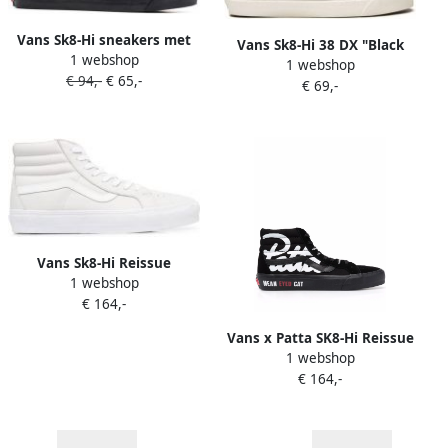
Vans Sk8-Hi sneakers met
Vans Sk8-Hi 38 DX "Black
1 webshop
vlakken Wit
1 webshop
White" sneakers Zwart
€ 94,-
€ 65,-
€ 69,-
Vans Sk8-Hi Reissue
1 webshop
sneakers Wit
€ 164,-
Vans x Patta SK8-Hi Reissue
1 webshop
VLT LX sneakers Zwart
€ 164,-