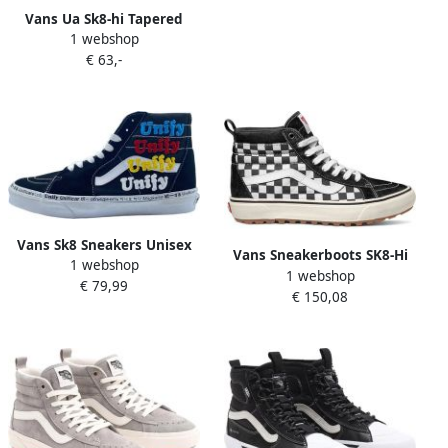
42.5 beschikbare maaten:41
Vans Ua Sk8-hi Tapered
42.5 43 44 45
1 webshop
Color Theory Skate
€ 63,-
Schoenen color theory
honey peach maat: 38.5
beschikbare maaten:36.5
38.5 39 40
Vans Sk8 Sneakers Unisex
Vans Sneakerboots SK8-Hi
1 webshop
(Unify Black Multi)
1 webshop
MTE-1 met contrasterend
€ 79,99
€ 150,08
logobadge aan de hiel