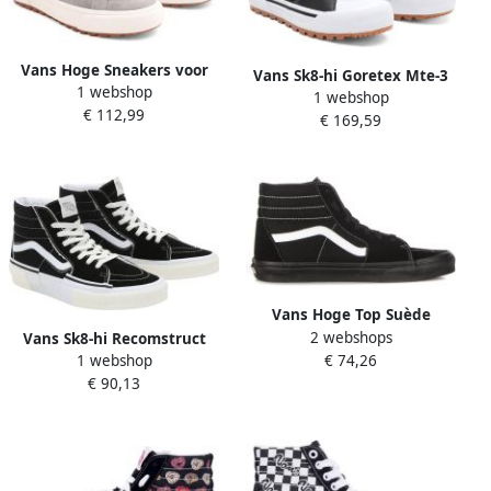
Vans Hoge Sneakers voor
Vans Sk8-hi Goretex Mte-3
1 webshop
Buitensport Avonturen
1 webshop
Sneakers Zwart 1 2 Man
€ 112,99
Gray
€ 169,59
Vans Hoge Top Suède
2 webshops
Canvas Sneaker Zwart
Vans Sk8-hi Recomstruct
€ 74,26
1 webshop
Skate Schoenen black true
€ 90,13
white maat: 43 beschikbare
maaten:43