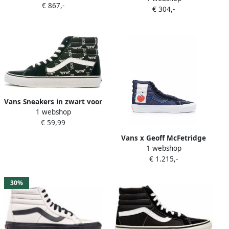
€ 867,-
€ 304,-
Vans Sneakers in zwart voor
1 webshop
Heren 5. Sk8 Hi
€ 59,99
Vans x Geoff McFetridge
1 webshop
Sk8-Hi LX sneakers Blauw
€ 1.215,-
30%