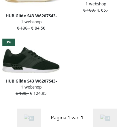
1 webshop
S10-270 Beige Grijs
€ 100,-
€ 65,-
HUB Glide S43 W6207S43-
1 webshop
S23-C16 Beige Wit
€ 130,-
€ 84,50
3%
HUB Glide S43 W6207S43-
1 webshop
S23-B58 Beige Wit Paars
€ 130,-
€ 124,95
Pagina 1 van 1