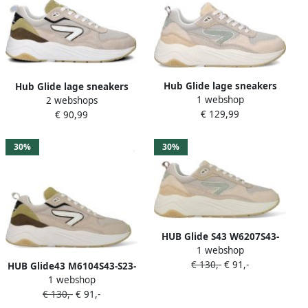
Hub Glide lage sneakers
Hub Glide lage sneakers
1 webshop
2 webshops
€ 129,99
€ 90,99
30%
30%
HUB Glide S43 W6207S43-
1 webshop
S23-B74 Beige
€ 130,-
€ 91,-
HUB Glide43 M6104S43-S23-
1 webshop
C82 Beige Wit Groen
€ 130,-
€ 91,-