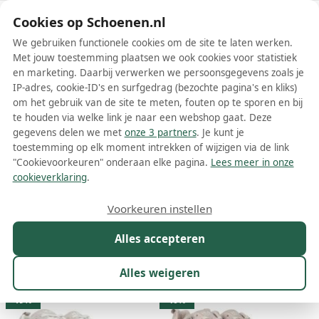
Schoenen.nl
Cookies op Schoenen.nl
We gebruiken functionele cookies om de site te laten werken.
Met jouw toestemming plaatsen we ook cookies voor statistiek
en marketing. Daarbij verwerken we persoonsgegevens zoals je
IP-adres, cookie-ID's en surfgedrag (bezochte pagina's en kliks)
om het gebruik van de site te meten, fouten op te sporen en bij
Wis filters
Alle filters
te houden via welke link je naar een webshop gaat. Deze
gegevens delen we met
onze 3 partners
. Je kunt je
Beige Hub lage sneakers
toestemming op elk moment intrekken of wijzigen via de link
"Cookievoorkeuren" onderaan elke pagina.
Lees meer in onze
Meer lezen
cookieverklaring
.
Chunky sneakers
Lage sneakers
Voorkeuren instellen
Alles accepteren
Maat
Merk
1
Model
Kleur
1
Prijs
Alles weigeren
33 resultaten:
19%
40%