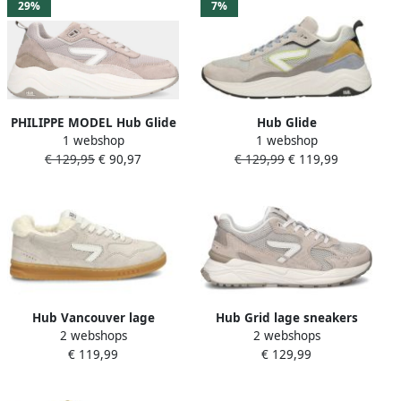
29%
7%
PHILIPPE MODEL Hub Glide
Hub Glide
1 webshop
1 webshop
S43 Beige Grey Off White
€ 129,95
€ 90,97
€ 129,99
€ 119,99
dames sneakers
Hub Vancouver lage
Hub Grid lage sneakers
2 webshops
2 webshops
sneakers
€ 119,99
€ 129,99