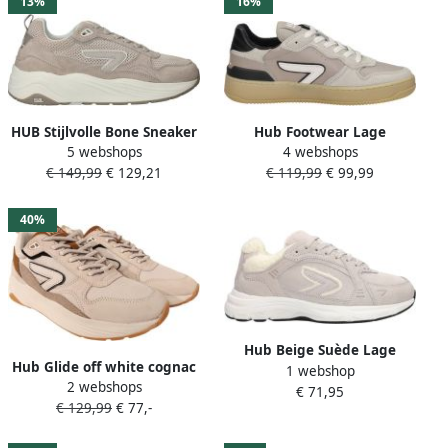
13%
16%
HUB Stijlvolle Bone Sneaker
Hub Footwear Lage
5 webshops
4 webshops
voor Vrouwen
Sneakers Smash
€ 149,99
€ 129,21
€ 119,99
€ 99,99
40%
Hub Beige Suède Lage
Hub Glide off white cognac
1 webshop
Dames Sneakers Beige
2 webshops
Dark Coffee Suede
€ 71,95
Dames
€ 129,99
€ 77,-