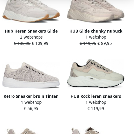
Hub Heren Sneakers Glide
HUB Glide chunky nubuck
2 webshops
1 webshop
S43 Ltbone offwhite Beige
sneakers beige
€ 136,95
€ 109,99
€ 149,95
€ 89,95
Retro Sneaker bruin Tinten
HUB Rock leren sneakers
1 webshop
1 webshop
Crew Lage sneakers Dames
met dierenprint beige ecru
€ 56,95
€ 119,99
Beige