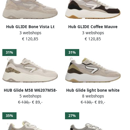
Hub GLIDE Bone Vista Lt
Hub GLIDE Coffee Mauve
3 webshops
3 webshops
Bone-Bone Suede Dames
Off White Suede Dames
€ 120,85
€ 120,85
31%
31%
HUB Glide M58 W6207M58-
Hub Glide light bone white
5 webshops
8 webshops
M23-C95 Beige Off White
dark olive Suede Heren
€ 130,-
€ 89,-
€ 130,-
€ 89,-
35%
27%