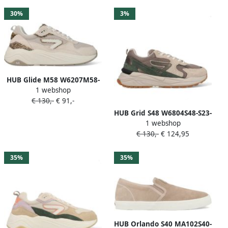
30%
3%
HUB Glide M58 W6207M58-
1 webshop
M23-C95 Beige Off White
€ 130,-
€ 91,-
HUB Grid S48 W6804S48-S23-
1 webshop
C27 Beige Groen Grijs
€ 130,-
€ 124,95
35%
35%
HUB Orlando S40 MA102S40-