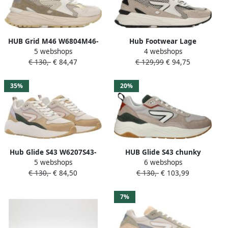
HUB Grid M46 W6804M46-
Hub Footwear Lage
5 webshops
4 webshops
M23-C90 Bruin Geel Beige
Sneakers Grid S48
€ 130,-
€ 84,47
€ 129,99
€ 94,75
35%
20%
Hub Glide S43 W6207S43-
HUB Glide S43 chunky
5 webshops
6 webshops
S23-C16 Beige Wit
suède sneakers beige multi
€ 130,-
€ 84,50
€ 130,-
€ 103,99
7%