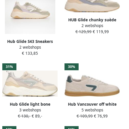
HUB Glide chunky suède
2 webshops
sneakers lichtgroen beige
€ 129,99
€ 119,99
Hub Glide S43 Sneakers
2 webshops
Beige Groen Combi
€ 133,85
W6207S43-S23-B58
31%
30%
Hub Glide light bone
Hub Vancouver off white
3 webshops
5 webshops
cocumber beige Suede
sage green Suede Heren
€ 130,-
€ 89,-
€ 109,99
€ 76,99
Dames