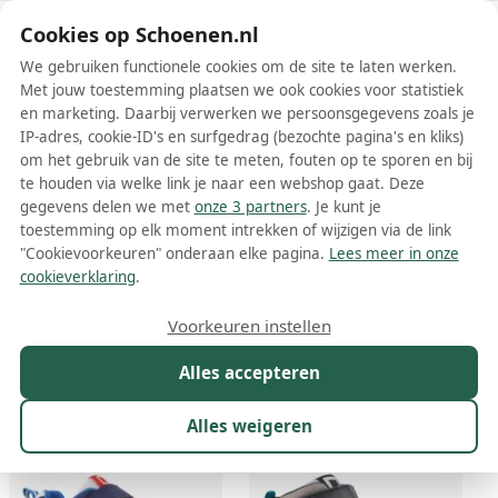
Schoenen.nl
Cookies op Schoenen.nl
We gebruiken functionele cookies om de site te laten werken.
Met jouw toestemming plaatsen we ook cookies voor statistiek
en marketing. Daarbij verwerken we persoonsgegevens zoals je
IP-adres, cookie-ID's en surfgedrag (bezochte pagina's en kliks)
om het gebruik van de site te meten, fouten op te sporen en bij
Wis filters
Alle filters
te houden via welke link je naar een webshop gaat. Deze
gegevens delen we met
onze 3 partners
. Je kunt je
Blue Box jongensschoenen
toestemming op elk moment intrekken of wijzigen via de link
"Cookievoorkeuren" onderaan elke pagina.
Lees meer in onze
Meer lezen
cookieverklaring
.
Boots
Sandalen
Sneakers
Voorkeuren instellen
Alles accepteren
Maat
Merk
1
Kleur
Prijs
Materiaal
Alles weigeren
149 resultaten: