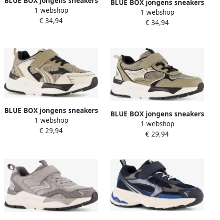
BLUE BOX jongens sneakers
BLUE BOX jongens sneakers
1 webshop
blauw
1 webshop
met airzool wit
€ 34,94
€ 34,94
BLUE BOX jongens sneakers
BLUE BOX jongens sneakers
1 webshop
kaki wit
1 webshop
taupe Grijs Uitneembare
€ 29,94
€ 29,94
zool