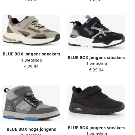
BLUE BOX jongens sneakers
BLUE BOX jongens sneakers
1 webshop
bruin grijs Uitneembare
1 webshop
zwart grijs
€ 29,94
zool
€ 29,94
BLUE BOX jongens sneakers
BLUE BOX hoge jongens
1 webshop
met airzool zwart