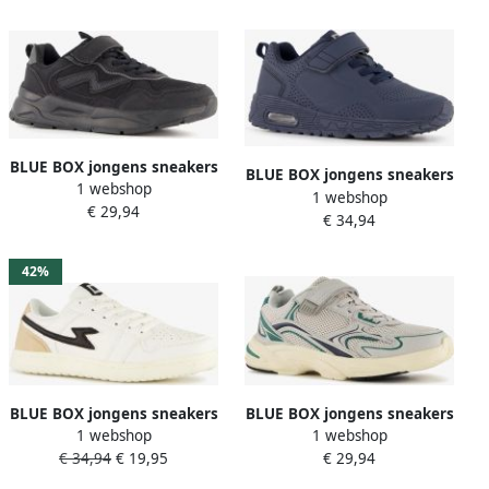
BLUE BOX jongens sneakers
BLUE BOX jongens sneakers
1 webshop
zwart
1 webshop
met airzool donkerblauw
€ 29,94
€ 34,94
42%
BLUE BOX jongens sneakers
BLUE BOX jongens sneakers
1 webshop
1 webshop
wit beige
grijs groen Uitneembare
€ 34,94
€ 19,95
€ 29,94
zool