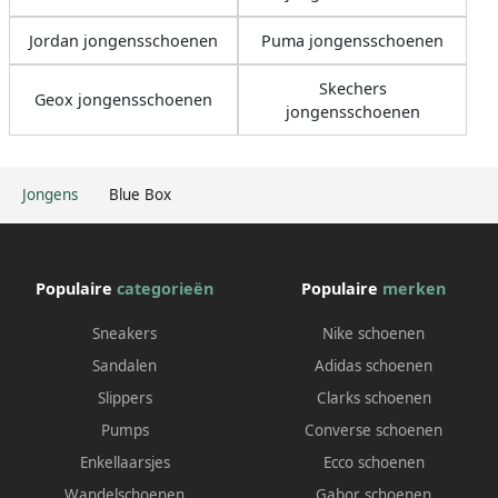
Jordan jongensschoenen
Puma jongensschoenen
Skechers
Geox jongensschoenen
jongensschoenen
Jongens
Blue Box
Populaire
categorieën
Populaire
merken
Sneakers
Nike schoenen
Sandalen
Adidas schoenen
Slippers
Clarks schoenen
Pumps
Converse schoenen
Enkellaarsjes
Ecco schoenen
Wandelschoenen
Gabor schoenen