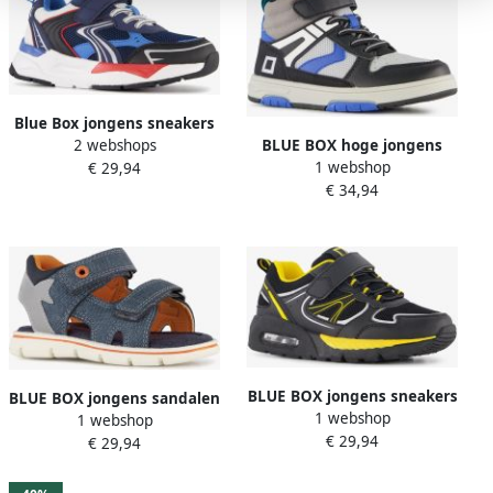
Blue Box jongens sneakers
2 webshops
BLUE BOX hoge jongens
blauw rood
1 webshop
€ 29,94
sneakers grijs blauw
€ 34,94
BLUE BOX jongens sneakers
BLUE BOX jongens sandalen
1 webshop
met airzool zwart geel
1 webshop
met haai blauw
€ 29,94
€ 29,94