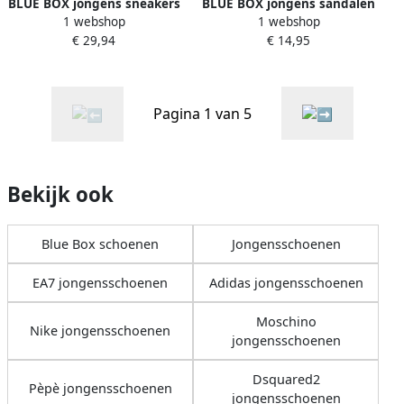
BLUE BOX jongens sneakers
BLUE BOX jongens sandalen
1 webshop
1 webshop
wit bruin Uitneembare zool
blauw groen
€ 29,94
€ 14,95
Pagina 1 van 5
Bekijk ook
Blue Box schoenen
Jongensschoenen
EA7 jongensschoenen
Adidas jongensschoenen
Moschino
Nike jongensschoenen
jongensschoenen
Dsquared2
Pèpè jongensschoenen
jongensschoenen