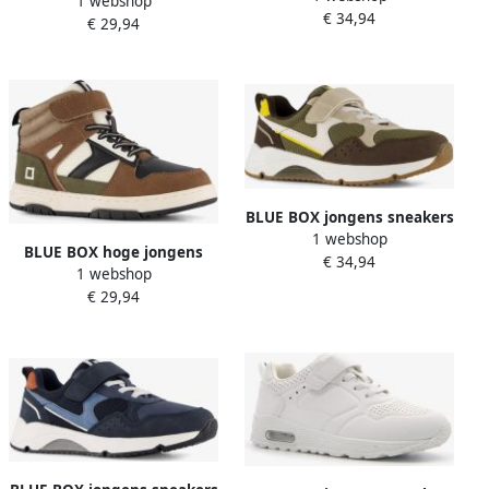
1 webshop
sneakers grijs blauw
€ 34,94
Uitneembare zool
€ 29,94
BLUE BOX jongens sneakers
1 webshop
bruin groen
BLUE BOX hoge jongens
€ 34,94
1 webshop
sneakers bruin groen
€ 29,94