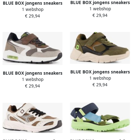
BLUE BOX jongens sneakers
BLUE BOX jongens sneakers
1 webshop
donkerblauw Uitneembare
1 webshop
grijs Uitneembare zool
€ 29,94
zool
€ 29,94
BLUE BOX jongens sneakers
BLUE BOX jongens sneakers
1 webshop
groen bruin
1 webshop
met airzool bruin
€ 29,94
€ 29,94
Uitneembare zool