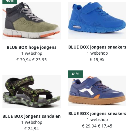
40%
BLUE BOX jongens sneakers
BLUE BOX hoge jongens
1 webshop
met airzool blauw
1 webshop
sneakers groen
€ 19,95
Uitneembare zool
€ 39,94
€ 23,95
41%
BLUE BOX jongens sneakers
BLUE BOX jongens sandalen
1 webshop
blauw oranje
1 webshop
met camouflageprint Groen
€ 29,94
€ 17,45
€ 24,94