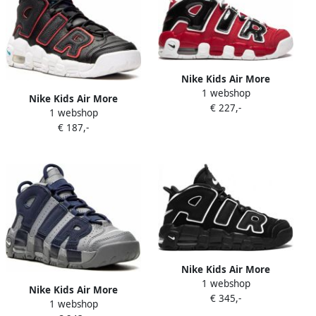
Nike Kids Air More
1 webshop
Uptempo sneakers Rood
Nike Kids Air More
€ 227,-
1 webshop
Uptempo high-top sneakers
€ 187,-
Zwart
Nike Kids Air More
1 webshop
Uptempo (GS) sneakers
Nike Kids Air More
€ 345,-
Zwart
1 webshop
Uptempo "Georgetown"