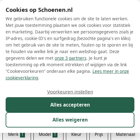
Schoenen.nl
Cookies op Schoenen.nl
We gebruiken functionele cookies om de site te laten werken.
Met jouw toestemming plaatsen we ook cookies voor statistiek
en marketing. Daarbij verwerken we persoonsgegevens zoals je
IP-adres, cookie-ID's en surfgedrag (bezochte pagina's en kliks)
om het gebruik van de site te meten, fouten op te sporen en bij
Wis filters
Alle filters
te houden via welke link je naar een webshop gaat. Deze
gegevens delen we met
onze 3 partners
. Je kunt je
Nike Air More Uptempo
toestemming op elk moment intrekken of wijzigen via de link
jongensschoenen
"Cookievoorkeuren" onderaan elke pagina.
Lees meer in onze
cookieverklaring
.
De Nike Air More Uptempo jongensschoenen zijn niet alleen stijlvol
en iconisch, maar ook ontzettend comfortabel en functioneel. Dit
Voorkeuren instellen
model, een van de meest populaire ontwerpen van het merk Nike,
Meer lezen
heeft een unieke en opvallende uitstraling die overal ter wereld
Alles accepteren
herkenbaar is. De grote 'AIR' belettering aan de zijkant van de
Sneakers
schoen maakt dit model onderscheidend en onvergetelijk. Maar het
Alles weigeren
is niet alleen het uiterlijk dat de Air More Uptempo zo geliefd
maakt; het is ook de uitstekende prestatie en het comfort dat deze
schoenen bieden.
Merk
1
Model
1
Kleur
Prijs
Materiaal