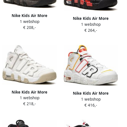
Nike Kids Air More
Nike Kids Air More
1 webshop
Uptempo sneakers Bruin
1 webshop
Uptempo high-top sneakers
€ 208,-
€ 264,-
Zwart
Nike Kids Air More
Nike Kids Air More
1 webshop
Uptempo sneakers Wit
1 webshop
Uptempo GS Wit
€ 218,-
€ 416,-