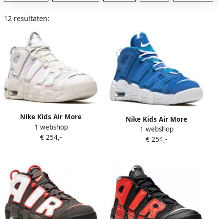
12 resultaten:
Nike Kids Air More
Nike Kids Air More
1 webshop
Uptempo high-top sneakers
1 webshop
Uptempo sneakers Blauw
€ 254,-
Wit
€ 254,-