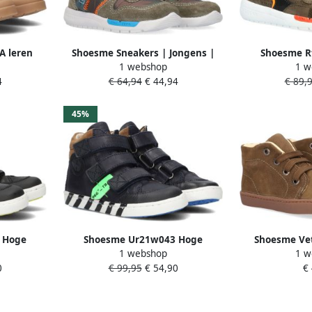
 leren
Shoesme Sneakers | Jongens |
Shoesme R
1 webshop
1 w
n Jongens
Army Green | Leer
sneakers Lere
4
€ 64,94
€ 44,94
€ 89,
Kid
45%
 Hoge
Shoesme Ur21w043 Hoge
Shoesme Vet
1 webshop
1 w
r Jongens
sneakers Leren Sneaker Jongens
Gree
0
€ 99,95
€ 54,90
€
Kids Blauw