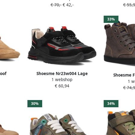
€ 70,-
€ 42,-
€ 55,
33%
oof
Shoesme Nr23w004 Lage
Shoesme F
1 webshop
ognac
sneakers Leren Sneaker Jongens
1 w
sneakers 
€ 60,94
Kids Zwart
€ 74,
30%
34%