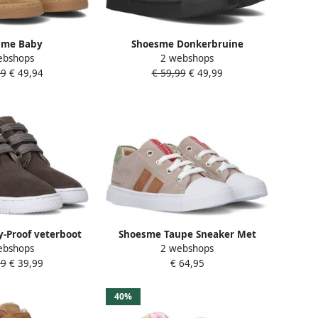
sme Baby
Shoesme Donkerbruine
ebshops
2 webshops
choenen Jongens
Veterboot Met Patch
99
€ 49,94
€ 59,99
€ 49,99
ac Leer
Veterschoen Kind Jongens Dark
Brown Microleer
-Proof veterboot
Shoesme Taupe Sneaker Met
ebshops
2 webshops
oenen Jongen
Stripings Veterschoen Kind
99
€ 39,99
€ 64,95
Jongens Taupe Microleer
40%