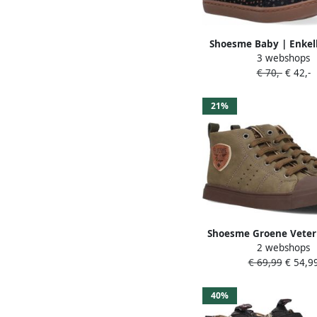
Shoesme Baby | Enkelb
3 webshops
Black Brown Dots |
€ 70,-
€ 42,-
21%
Shoesme Groene Veter
2 webshops
Patch Veterschoen Kin
€ 69,99
€ 54,9
Dark Green Micro
40%