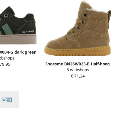
004-G dark green
ebshops
roen
Shoesme BN26W023-B Half-hoog
 79,95
6 webshops
Cognac
€ 71,24