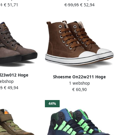
91
€ 51,71
€ 59,95
€ 52,94
l23w012 Hoge
Shoesme On22w211 Hoge
ebshop
Jongens Bruin
1 webshop
sneakers Leren Sneaker Cognac
95
€ 49,94
€ 60,90
44%