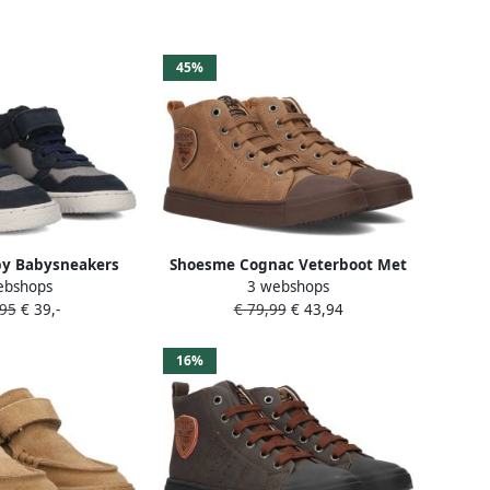
45%
y Babysneakers
Shoesme Cognac Veterboot Met
ebshops
3 webshops
e Grey Leer
Patch Veterschoen Kind Jongens
,95
€ 39,-
€ 79,99
€ 43,94
Brown Microleer
16%