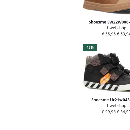
Shoesme SW22W008-A
1 webshop
enkelboots cognac Brui
€ 55,95
€ 53,9
Leer 28
45%
Shoesme Ur21w043
1 webshop
sneakers Leren Sneake
€ 99,95
€ 54,9
Kids Zwart