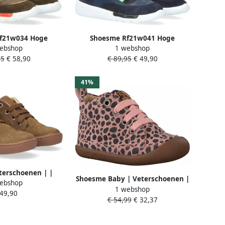
f21w034 Hoge
Shoesme Rf21w041 Hoge
ebshop
1 webshop
n Sneaker Jongens
sneakers Leren Sneaker Jongens
95
€ 58,90
€ 89,95
€ 49,90
s Groen
Kids Blauw
41%
erschoenen | |
Shoesme Baby | Veterschoenen |
ebshop
n | Leer
1 webshop
| PINK ANIMAL PRINT | Leer
 49,90
€ 54,99
€ 32,37