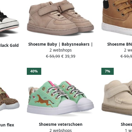
Shoesme Baby | Babysneakers |
Shoesme BN
lack Gold
2 webshops
2 w
| BEIGE | Leer
veterboots cog
€ 59,99
€ 39,99
€ 59,
Le
40%
7%
Shoesme veterschoen
Shoe
un flex
2 webshops
1 w
Veterschoenen groen
Klittenbandsc
r Taupe )