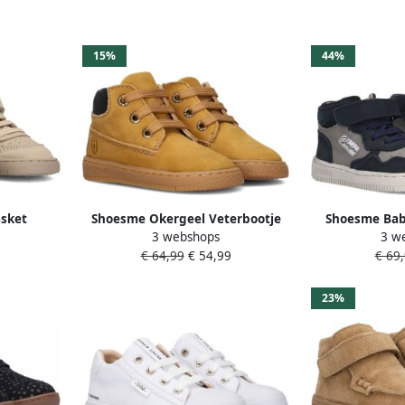
15%
44%
sket
Shoesme Okergeel Veterbootje
Shoesme Bab
3 webshops
3 w
Kinderen
Veterschoen Kind Jongens OCHRE
Dark Blu
€ 64,99
€ 54,99
€ 69
buck
Nubuck
23%