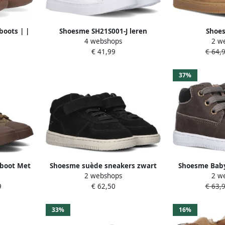
oots | |
Shoesme SH21S001-J leren
Shoe
4 webshops
2 w
 Leer
sneakers wit Leer Effen 25
Klittenbands
€ 41,99
€ 64,
Cogn
37%
boot Met
Shoesme suède sneakers zwart
Shoesme Baby
2 webshops
2 w
d Jongens
Jongens Suede Effen 19
Vetersch
9
€ 62,50
€ 63,
leer
33%
16%