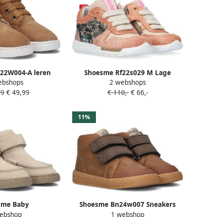
22W004-A leren
Shoesme Rf22s029 M Lage
ebshops
2 webshops
nac Bruin Jongens
sneakers Roze
99
€ 49,99
€ 110,-
€ 66,-
er 19
11%
sme Baby
Shoesme Bn24w007 Sneakers
ebshop
1 webshop
hoenen Taupe Leer
Leren Sneaker Unisex Bruin