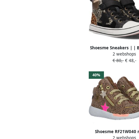
Shoesme Sneakers | | B
2 webshops
| Leer
€ 80,-
€ 48,-
40%
Shoesme RF21W040 r
2 webshops
taupe Kinderen(21 Kleu