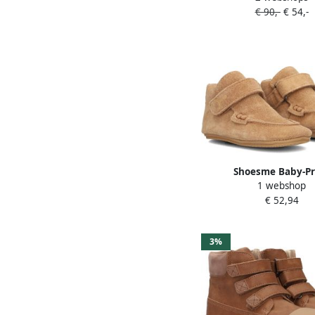
€ 90,-
€ 54,-
Shoesme Baby-Pr
1 webshop
Babyschoentjes C
€ 52,94
3%