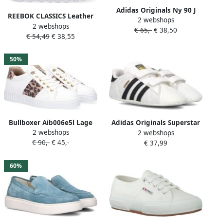
Adidas Originals Ny 90 J
REEBOK CLASSICS Leather
2 webshops
Sneaker Basketball
2 webshops
2v Velcro Babyschoenen Wit
€ 65,-
€ 38,50
Schoenen ftwr white core
€ 54,49
€ 38,55
1 2
black ftwr white maat: 37 1
3 beschikbare maaten:36 2
50%
3 37 1 3
Bullboxer Aib006e5l Lage
Adidas Originals Superstar
2 webshops
2 webshops
sneakers Leren Sneaker Wit
Shoes Footwear White Core
€ 90,-
€ 45,-
€ 37,99
Black Cloud White Footwear
White Core Black Cloud
White
60%