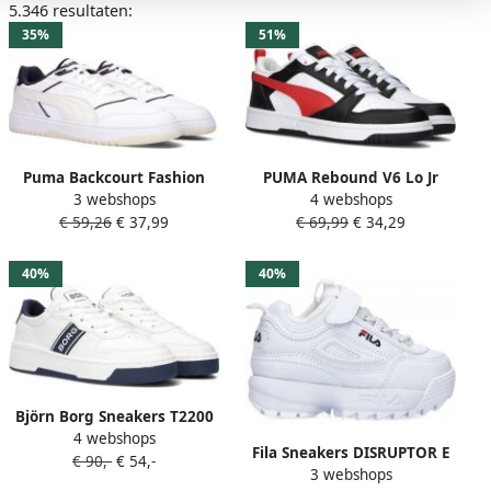
5.346 resultaten:
35%
51%
Puma Backcourt Fashion
PUMA Rebound V6 Lo Jr
3 webshops
4 webshops
sneakers Schoenen white
Unisex Sneakers White-For
€ 59,26
€ 37,99
€ 69,99
€ 34,29
navy maat: 46 beschikbare
All Time Red- Black
maaten:41 42.5 43 44.5 45
46
40%
40%
Björn Borg Sneakers T2200
4 webshops
CTR K 2244 609523 1973 Wit
Fila Sneakers DISRUPTOR E
€ 90,-
€ 54,-
3 webshops
tdl met klittenbandsluiting