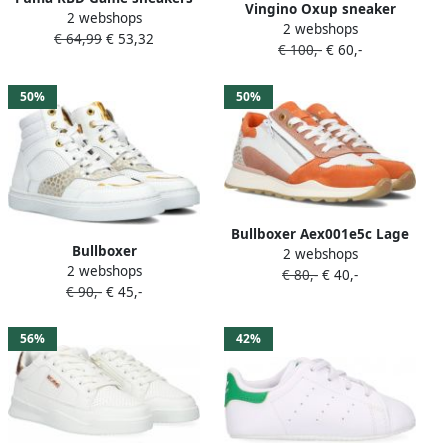
Vingino Oxup sneaker
2 webshops
wit zwart Gerecycled
2 webshops
Sneakers Overig grijs wit
€ 64,99
€ 53,32
polyester (duurzaam) 36
€ 100,-
€ 60,-
50%
50%
Bullboxer Aex001e5c Lage
Bullboxer
2 webshops
sneakers Leren Sneaker
2 webshops
AOP508E6L_WHPN Witte
€ 80,-
€ 40,-
Kids Wit
€ 90,-
€ 45,-
sneaker Hoge sneaker hoge
sneaker kinder sneakers
kinder sneakers hoog
56%
42%