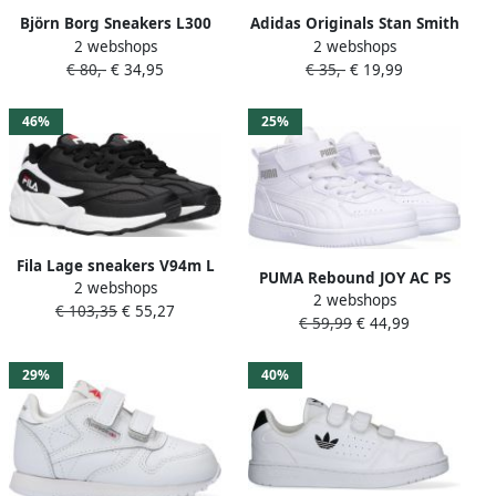
Björn Borg Sneakers L300
Adidas Originals Stan Smith
2 webshops
2 webshops
PRF ontmoette Wit
Crib Schoenen Cloud White
€ 80,-
€ 34,95
€ 35,-
€ 19,99
Cloud White Cloud White
46%
25%
Fila Lage sneakers V94m L
PUMA Rebound JOY AC PS
2 webshops
Jr Zwart
2 webshops
Unisex Sneakers White-
€ 103,35
€ 55,27
€ 59,99
€ 44,99
White-Limestone
29%
40%