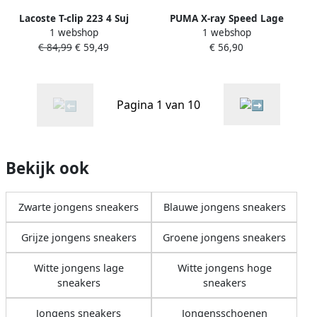
Lacoste T-clip 223 4 Suj
PUMA X-ray Speed Lage
1 webshop
1 webshop
Basketball Schoenen white
sneakers Jongens Kids Wit
€ 84,99
€ 59,49
€ 56,90
navy maat: 37 beschikbare
maaten:35 36 37
Pagina 1 van 10
Bekijk ook
Zwarte jongens sneakers
Blauwe jongens sneakers
Grijze jongens sneakers
Groene jongens sneakers
Witte jongens lage
Witte jongens hoge
sneakers
sneakers
Jongens sneakers
Jongensschoenen