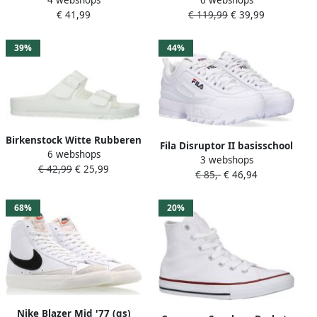
sneakers wit Leer Effen 28
(gs) Basketball Schoenen
€ 41,99
€ 119,99
€ 39,99
white dark green maat: 37
beschikbare maaten:35 36
37 38 39
39%
44%
Birkenstock Witte Rubberen
Fila Disruptor II basisschool
6 webshops
Slipper Dubbele
3 webshops
Schoenen White
€ 42,99
€ 25,99
Gespsluiting White
€ 85,-
€ 46,94
Synthetisch Foot Locker
68%
20%
Nike Blazer Mid '77 (gs)