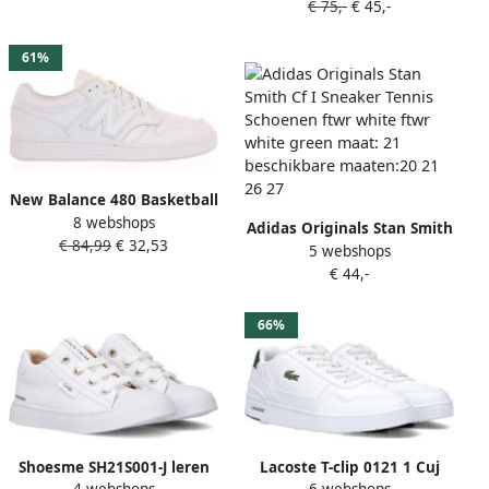
€ 75,-
€ 45,-
61%
New Balance 480 Basketball
8 webshops
Schoenen white white
Adidas Originals Stan Smith
€ 84,99
€ 32,53
maat: 40.5 beschikbare
5 webshops
Cf I Sneaker Tennis
maaten:37.5 38 40.5 36 38.5
€ 44,-
Schoenen ftwr white ftwr
39.5
white green maat: 21
beschikbare maaten:20 21
66%
26 27
Shoesme SH21S001-J leren
Lacoste T-clip 0121 1 Cuj
4 webshops
6 webshops