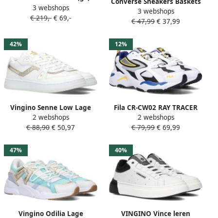
Converse Sneakers Baskets
3 webshops
Basketball Schoenen white
3 webshops
Chuck Taylor All Star Kids
€ 219,-
€ 69,-
black total orange maat: 40
€ 47,99
€ 37,99
Low blanc optique
beschikbare maaten:36.5
37.5 38.5 40
42%
12%
Vingino Senne Low Lage
Fila CR-CW02 RAY TRACER
2 webshops
2 webshops
sneakers Leren Sneaker Wit
sneakers wit zwart blauw
€ 88,90
€ 50,97
€ 79,99
€ 69,99
geel
47%
40%
Vingino Odilia Lage
VINGINO Vince leren