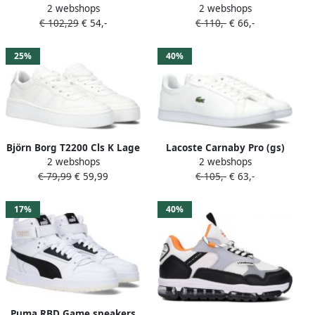
2 webshops
2 webshops
sneakers Leren Sneaker
sneakers wit Leer
€ 102,29
€ 54,-
€ 110,-
€ 66,-
Kids Blauw
Meerkleurig 35
25%
40%
Björn Borg T2200 Cls K Lage
Lacoste Carnaby Pro (gs)
2 webshops
2 webshops
sneakers Jongens Kids Wit
Tennis Schoenen white
€ 79,99
€ 59,99
€ 105,-
€ 63,-
white maat: 37 beschikbare
maaten:35 36 37 38 39
17%
40%
Puma RBD Game sneakers