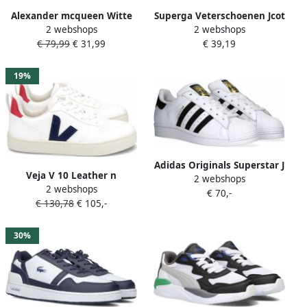
Alexander mcqueen Witte
Superga Veterschoenen Jcot
2 webshops
2 webshops
Leren Sneakers met Rode
Classic Wit
€ 79,99
€ 31,99
€ 39,19
Suède Spoiler White Heren
19%
Adidas Originals Superstar J
Veja V 10 Leather n
2 webshops
Sneaker Basketball
2 webshops
Sneakers Sportschoenen
€ 70,-
Schoenen ftwr white core
€ 130,78
€ 105,-
Schoenen Leer Vegan Wit
black ftwr white maat: 38
VX021267A
beschikbare maaten:36 2 3
30%
37 1 3 38 2 3 36