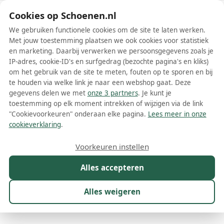
Schoenen.nl
Cookies op Schoenen.nl
We gebruiken functionele cookies om de site te laten werken.
Met jouw toestemming plaatsen we ook cookies voor statistiek
en marketing. Daarbij verwerken we persoonsgegevens zoals je
IP-adres, cookie-ID's en surfgedrag (bezochte pagina's en kliks)
om het gebruik van de site te meten, fouten op te sporen en bij
Wis filters
Alle filters
te houden via welke link je naar een webshop gaat. Deze
gegevens delen we met
onze 3 partners
. Je kunt je
Witte jongens sneakers
toestemming op elk moment intrekken of wijzigen via de link
"Cookievoorkeuren" onderaan elke pagina.
Lees meer in onze
Op zoek naar de perfecte witte jongens sneakers? Je bent aan het
cookieverklaring
.
juiste adres! Uiteraard wil je de beste keuze maken voor jezelf of je
zoon en daarbij kan een vergelijkingswebsite enorm helpen. Witte
Meer lezen
Voorkeuren instellen
sneakers zijn immers tijdloos, stijlvol en passen bij vrijwel elke outfit.
Of je nu op zoek bent naar een sportief, casual of chique model, de
Alles accepteren
Chunky sneakers
Hoge sneakers
Lage sneakers
mogelijkheden zijn eindeloos. Wij zorgen ervoor dat je snel en
gemakkelijk de beste witte jongens sneakers kunt vinden, zonder
het gedoe van het bezoeken van meerdere winkels.
Alles weigeren
Maat
Merk
Model
Kleur
1
Prijs
Mat