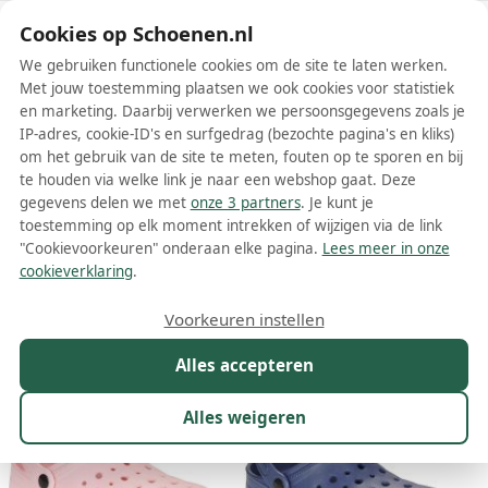
Schoenen.nl
Cookies op Schoenen.nl
We gebruiken functionele cookies om de site te laten werken.
Met jouw toestemming plaatsen we ook cookies voor statistiek
en marketing. Daarbij verwerken we persoonsgegevens zoals je
IP-adres, cookie-ID's en surfgedrag (bezochte pagina's en kliks)
om het gebruik van de site te meten, fouten op te sporen en bij
Wis filters
Alle filters
te houden via welke link je naar een webshop gaat. Deze
gegevens delen we met
onze 3 partners
. Je kunt je
Citrouille et Compagnie meisjes
toestemming op elk moment intrekken of wijzigen via de link
sandalen
"Cookievoorkeuren" onderaan elke pagina.
Lees meer in onze
cookieverklaring
.
Meer lezen
Voorkeuren instellen
Maat
Merk
1
Kleur
Prijs
Materiaal
Alles accepteren
186 resultaten:
Alles weigeren