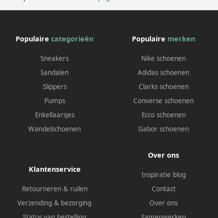
Populaire
categorieën
Populaire
merken
Sneakers
Nike schoenen
Sandalen
Adidas schoenen
Slippers
Clarks schoenen
Pumps
Converse schoenen
Enkellaarsjes
Ecco schoenen
Wandelschoenen
Gabor schoenen
Over ons
Klantenservice
Inspiratie blog
Retourneren & ruilen
Contact
Verzending & bezorging
Over ons
Status van bestelling
Samenwerken