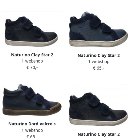
Naturino Clay Star 2
Naturino Clay Star 2
1 webshop
velcro's ster lederen hoge
1 webshop
velcro's ster lederen hoge
€ 70,-
sneakers navy
€ 65,-
sneakers blauw
Naturino Dord velcro's
1 webshop
bumper lederen effen hoge
Naturino Clay Star 2
€ 65,-
sneakers Navy