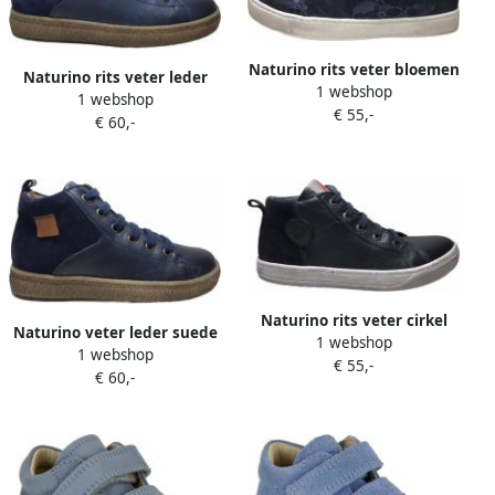
Naturino rits veter bloemen
Naturino rits veter leder
1 webshop
print lederen hoge
1 webshop
suede effen hoge sneakers
€ 55,-
sneakers Halle navy
€ 60,-
Alder navy
Naturino rits veter cirkel
Naturino veter leder suede
1 webshop
hoge sneakers Life Navy
1 webshop
effen hoge sneakers Alder
€ 55,-
€ 60,-
navy