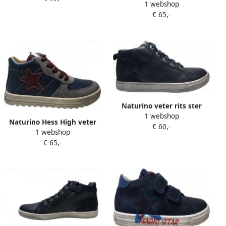
1 webshop
velcro's ster lederen hoge
€ 65,-
sneakers navy
Naturino veter rits ster
1 webshop
lederen hoge sneakers
Naturino Hess High veter
€ 60,-
Length Navy
1 webshop
rits bordo ster lederen hoge
€ 65,-
sneakers Blauw grijs