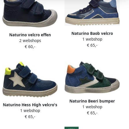
Naturino Baob velcro
Naturino velcro effen
1 webshop
elastieken lederen hoge
2 webshops
lederen sneakers Cocoon
€ 65,-
sneakers Navy blauw
€ 60,-
navy
Naturino Beeri bumper
Naturino Hess High velcro's
1 webshop
groene velco's lederen hoge
1 webshop
witte ster lederen hoge
€ 65,-
sneakers navy blauw -ster
€ 65,-
sneakers blauw