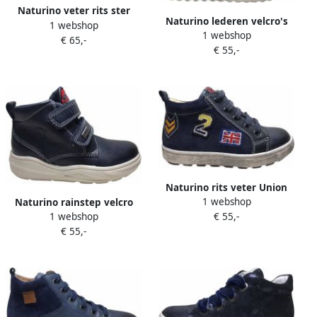
Naturino veter rits ster
Naturino lederen velcro's
1 webshop
lederen hoge sneakers Clay
1 webshop
hoge sneakers navy blauw
€ 65,-
Star navy
€ 55,-
Batista
Naturino rits veter Union
1 webshop
Jack hoge sneakers 5215
Naturino rainstep velcro
€ 55,-
1 webshop
navy
hoge sneakers Kasai navy
€ 55,-