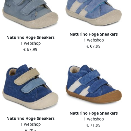
Naturino Hoge Sneakers
Naturino Hoge Sneakers
1 webshop
MACKS 3 VL
1 webshop
COCOON VL
€ 67,99
€ 67,99
Naturino Hoge Sneakers
Naturino Hoge Sneakers
1 webshop
MACKS 2 VL SUEDE
1 webshop
CORKEL VL
€ 71,99
€ 70,-