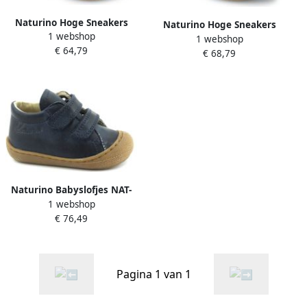
Naturino Hoge Sneakers
Naturino Hoge Sneakers
1 webshop
COCOON ZIP SUEDE
1 webshop
COCOON ZIP NAPPA
€ 64,79
€ 68,79
Naturino Babyslofjes NAT-
1 webshop
CCC-12904-B
€ 76,49
Pagina 1 van 1