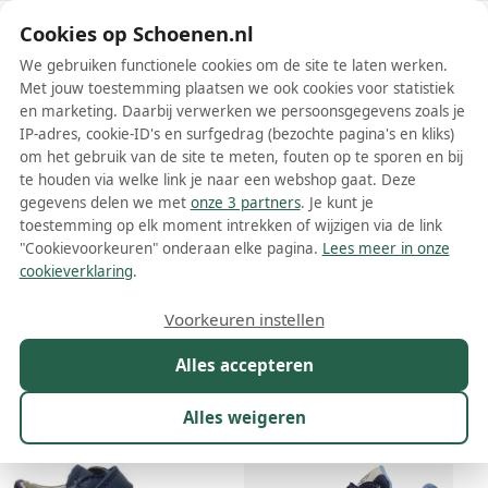
Schoenen.nl
Cookies op Schoenen.nl
We gebruiken functionele cookies om de site te laten werken.
Met jouw toestemming plaatsen we ook cookies voor statistiek
en marketing. Daarbij verwerken we persoonsgegevens zoals je
IP-adres, cookie-ID's en surfgedrag (bezochte pagina's en kliks)
om het gebruik van de site te meten, fouten op te sporen en bij
Wis filters
Alle filters
te houden via welke link je naar een webshop gaat. Deze
gegevens delen we met
onze 3 partners
. Je kunt je
Blauwe Naturino hoge sneakers
toestemming op elk moment intrekken of wijzigen via de link
"Cookievoorkeuren" onderaan elke pagina.
Lees meer in onze
Meer lezen
cookieverklaring
.
Hoge sneakers
Lage sneakers
Voorkeuren instellen
Alles accepteren
Maat
Merk
1
Kleur
1
Prijs
Geslacht
Alles weigeren
31 resultaten: