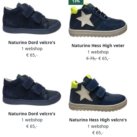
13%
Naturino Dord velcro's
Naturino Hess High veter
1 webshop
bumper lederen effen hoge
1 webshop
rits witte ster lederen hoge
€ 65,-
sneakers Navy
€ 75,-
€ 65,-
sneakers Indigo
Naturino Dord velcro's
1 webshop
Naturino Hess High velcro's
bumper lederen effen hoge
1 webshop
€ 65,-
witte ster lederen hoge
sneakers Navy
€ 65,-
sneakers blauw