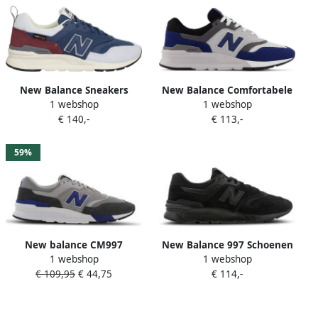
New Balance Sneakers
New Balance Comfortabele
1 webshop
1 webshop
Blauw Heren
Heren Sportschoenen
€ 140,-
€ 113,-
Corduroy Sneakers Gray
Heren
59%
New balance CM997
New Balance 997 Schoenen
1 webshop
1 webshop
Sneakers
Black Textil Synthetisch
€ 109,95
€ 44,75
€ 114,-
Leer Foot Locker