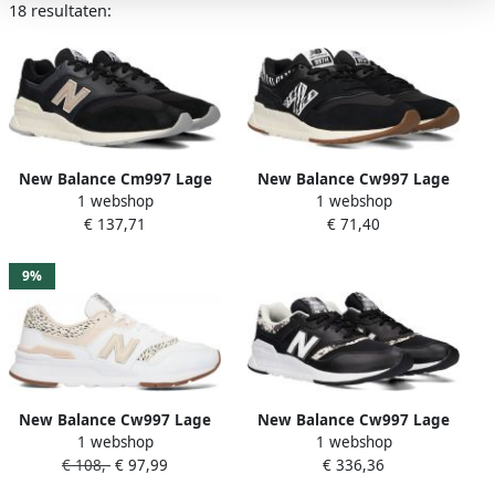
18 resultaten:
New Balance Cm997 Lage
New Balance Cw997 Lage
1 webshop
1 webshop
sneakers Heren Zwart +
sneakers Leren Sneaker
€ 137,71
€ 71,40
Dames Grijs +
9%
New Balance Cw997 Lage
New Balance Cw997 Lage
1 webshop
1 webshop
sneakers Leren Sneaker
sneakers Leren Sneaker
€ 108,-
€ 97,99
€ 336,36
Dames Wit +
Dames Zwart +