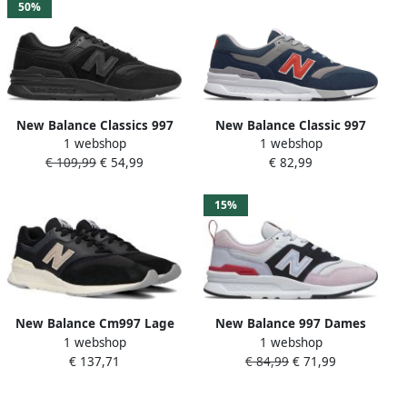
50%
New Balance Classics 997
New Balance Classic 997
1 webshop
1 webshop
Heren Sneakers
Heren Sneakers Sport
€ 109,99
€ 54,99
€ 82,99
Sportschoenen Schoenen
Casual schoenen Blauw
Zwart CM997HCI
CM997HAY
15%
New Balance Cm997 Lage
New Balance 997 Dames
1 webshop
1 webshop
sneakers Heren Zwart +
Sneakers White Pink Grey
€ 137,71
€ 84,99
€ 71,99
Black