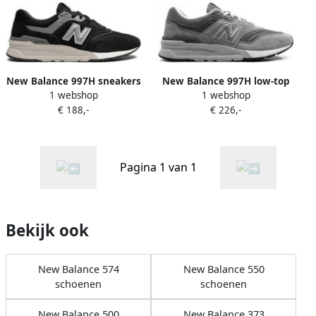
New Balance 997H sneakers
New Balance 997H low-top
1 webshop
1 webshop
Zwart
sneakers Grijs
€ 188,-
€ 226,-
Pagina 1 van 1
Bekijk ook
New Balance 574
New Balance 550
schoenen
schoenen
New Balance 500
New Balance 373