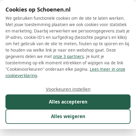
Schoenen.nl
Cookies op Schoenen.nl
We gebruiken functionele cookies om de site te laten werken.
Met jouw toestemming plaatsen we ook cookies voor statistiek
en marketing. Daarbij verwerken we persoonsgegevens zoals je
IP-adres, cookie-ID's en surfgedrag (bezochte pagina's en kliks)
om het gebruik van de site te meten, fouten op te sporen en bij
Wis filters
Alle filters
te houden via welke link je naar een webshop gaat. Deze
gegevens delen we met
onze 3 partners
. Je kunt je
New Balance 997H schoenen
toestemming op elk moment intrekken of wijzigen via de link
"Cookievoorkeuren" onderaan elke pagina.
Lees meer in onze
De New Balance 997H schoenen zijn een moderne interpretatie
cookieverklaring
.
van het klassieke 997-model van het iconische merk New Balance.
Dit model behoudt de tijdloze stijl van het origineel, maar voegt
Meer lezen
Voorkeuren instellen
moderne technologieën en comfortabele materialen toe om aan
de eisen van de hedendaagse klant te voldoen. Of je nu een
Alles accepteren
Sandalen
Sneakers
Veterschoenen
liefhebber bent van het merk of op zoek bent naar een trendy
sneaker die zowel comfort als stijl biedt, de 997H is een uitstekende
keuze.
Alles weigeren
Maat
Merk
1
Model
1
Kleur
Prijs