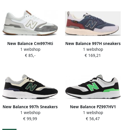
New Balance Cm997Hti
New Balance 997H sneakers
1 webshop
1 webshop
Combi Shoes Beige Heren
donkerblauw rood wit
€ 85,-
€ 169,21
New Balance 997h Sneakers
New Balance PZ997HV1
1 webshop
1 webshop
Lichtgewicht Demping
Kinderen Lage schoenen
€ 99,99
€ 56,47
Seizoenskleuren Wit Heren
Kleur Zwart