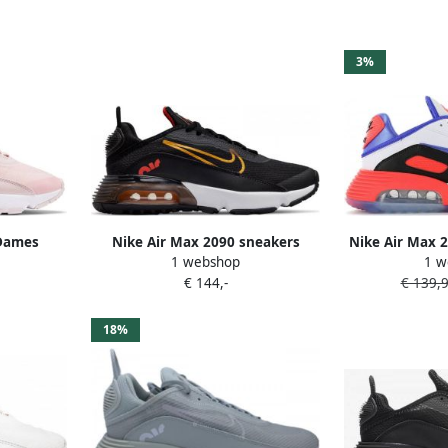
3%
 Dames
Nike Air Max 2090 sneakers
Nike Air Max 2
1 webshop
1 w
ynthetisch
zwart oranje
Of Icons Here
€ 144,-
€ 139,
Casual Scho
18%