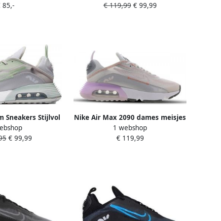
 85,-
€ 119,99
€ 99,99
669 001
Vrijetijds Schoenen Wit DJ6898
 Sneakers Stijlvol
Nike Air Max 2090 dames meisjes
ebshop
1 webshop
bel Grijs Heren
sneakers schoenen
95
€ 99,99
€ 119,99