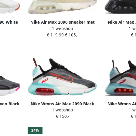
90 White
Nike Air Max 2090 sneaker met
Nike Air Max 
1 webshop
1 w
t Mango
mesh details
Wolf Grey A
€ 119,99
€ 105,-
€ 
neakers
H
oen Black
Nike Wmns Air Max 2090 Black
Nike Wmns Ai
1 webshop
1 w
ic Silver
Chile Red Bleached Aqua
Chile Red 
€ 150,-
€ 
Schoenmaat 36 1 2 Sneakers
Schoenmaat 
DA4292 001
DA4
24%