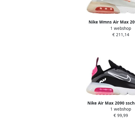
Nike Wmns Air Max 20
1 webshop
Crimson Tint Brigh
€ 211,14
Schoenmaat 37 1 2 S
DH3891 100
Nike Air Max 2090 ssch
1 webshop
White Pink Blast Metall
€ 99,99