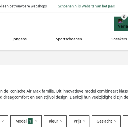
Alleen betrouwbare webshops
Schoenen.nl is Website van het Jaar!
Jongens
Sportschoenen
Sneakers
n de iconische Air Max familie. Dit innovatieve model combineert kl
aagcomfort en een stijlvol design. Dankzij hun veelzijdigheid zijn deze
Model
1
Kleur
Prijs
Geslacht