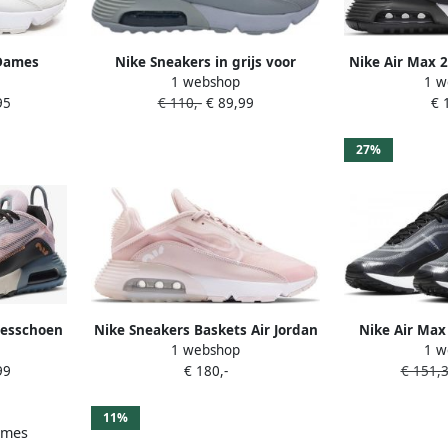
 Dames
Nike Sneakers in grijs voor
Nike Air Max 
1 webshop
1 w
xtil
Dames 5. Air Max 2090
Black White Wo
95
€ 110,-
€ 89,99
€ 
ocker
27%
messchoen
Nike Sneakers Baskets Air Jordan
Nike Air Max
1 webshop
1 w
one Blue
1 High OG rose
Sneakers Spor
99
€ 180,-
€ 151,
k Dames
Zwar
11%