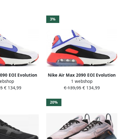
3%
090 EOI Evolution
Nike Air Max 2090 EOI Evolution
ebshop
1 webshop
n Sneakers Sport
Of Icons Heren Sneakers Sport
95
€ 134,99
€ 139,95
€ 134,99
enen Wit DA9357
Casual Schoenen Wit DA9357
20%