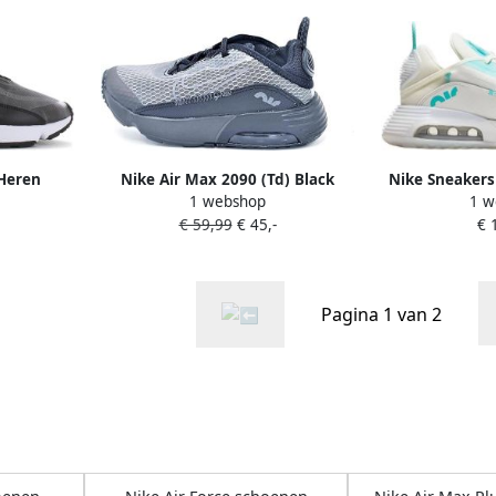
Heren
Nike Air Max 2090 (Td) Black
Nike Sneakers
1 webshop
1 w
xtil
Anthracite-Wolf Grey-Black
H
€ 59,99
€ 45,-
€ 
ocker
Sneakers toddler CU2092-001
Pagina 1 van 2