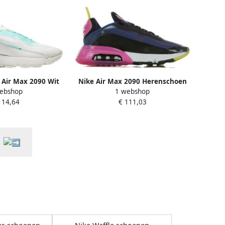
 Air Max 2090 Wit
Nike Air Max 2090 Herenschoen
ebshop
1 webshop
eren
Blauw
114,64
€ 111,03