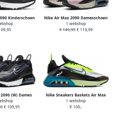
2090 Kinderschoen
Nike Air Max 2090 Damesschoen
ebshop
1 webshop
lf Grey Anthracite
Light Arctic Pink Ozone Blue
109,95
€ 149,99
€ 119,99
Healing Orange Black Dames
 2090 (W) Dames
Nike Sneakers Baskets Air Max
ebshop
1 webshop
t Casual Schoenen
2090 maille respirante
30
€ 109,95
€ 100,-
t CK2612