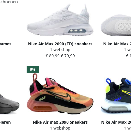
 Dames
Nike Air Max 2090 (TD) sneakers
Nike Air Max 
1 webshop
1 w
 Schoenen
wit lichtgrijs
Wolf Grey 
€ 89,99
€ 79,99
€ 
Schoenmaat 46
9%
Heren
Nike Air max 2090 Sneakers
Nike Air Max 2
1 webshop
1 w
jd Fitness
Vrouwen Roze Zwart Creme
Blue Volt Sh