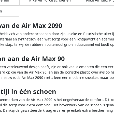
oenen
Nike Air Force schoenen
Nike Air Max Pl
n
an de Air Max 2090
idt zich van andere schoenen door zijn unieke en futuristische uiterl
eriaal en synthetisch leer, wat zorgt voor een lichtgewicht en ademen
lke stap, terwijl de rubberen buitenzool grip en duurzaamheid biedt o
n aan de Air Max 90
en vernieuwend design heeft, zijn er ook veel elementen die een eerb
eerd op die van de Air Max 90, en zijn de iconische plastic overlays o
 nieuw is de Air Max 2090 niet alleen een moderne sneaker, maar ook
tijl in één schoen
 kenmerken van de Air Max 2090 is het ongeëvenaarde comfort. Dit komt
l die zorgt voor extra demping. Het bovenwerk van de schoen is gema
 Dankzij de gewatteerde kraag ervaren je enkels extra bescherming e