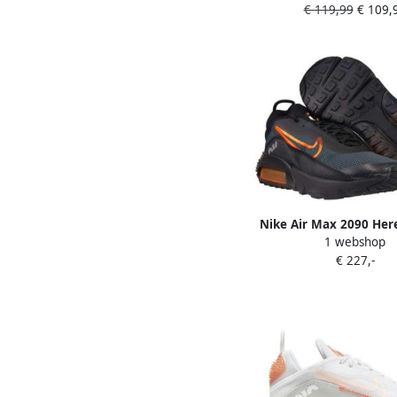
€ 119,99
€ 109,
Schoenen Zwart B
Nike Air Max 2090 He
1 webshop
Heren
€ 227,-