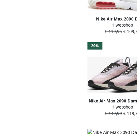
Nike Air Max 2090
1 webshop
Schoenen White Te
€ 119,95
€ 109,
Synthetisch Foot L
20%
Nike Air Max 2090 Da
1 webshop
Light Arctic Pink Oz
€ 149,99
€ 119,
Healing Orange Blac