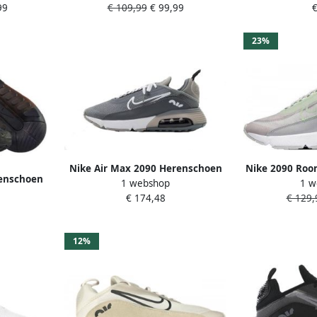
99
€ 109,99
€ 99,99
€
V9977
DA4
23%
Nike Air Max 2090 Herenschoen
Nike 2090 Room
renschoen
1 webshop
1 w
Medium Grey Cool Grey Black
en Comforta
€ 174,48
€ 129,
White Heren
12%