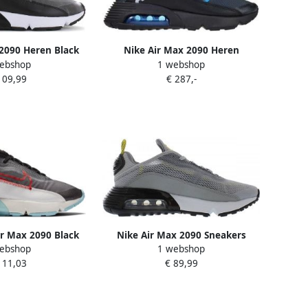
2090 Heren Black
Nike Air Max 2090 Heren
ebshop
1 webshop
nthracite White
Sneakers Sportschoenen
109,99
€ 287,-
eren
Schoenen Zwart DC4117
r Max 2090 Black
Nike Air Max 2090 Sneakers
ebshop
1 webshop
Bleached Aqua
Sportschoenen
111,03
€ 89,99
36 1 2 Sneakers
292 001