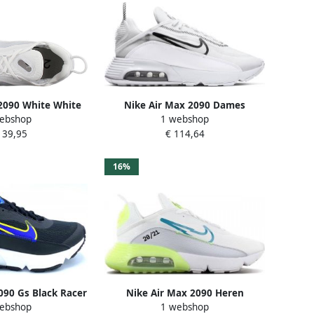
2090 White White
Nike Air Max 2090 Dames
ebshop
1 webshop
Pure Platinum
Sneakers Sport Casual Schoenen
139,95
€ 114,64
 Sneakers BV9977
Wit CK2612
100
16%
090 Gs Black Racer
Nike Air Max 2090 Heren
ebshop
1 webshop
oes grade school
Sneakers Sportschoenen