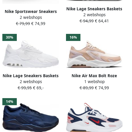
Nike Lage Sneakers Baskets
Nike Sportswear Sneakers
2 webshops
Air Max Bolt confort et style
2 webshops
AIR MAX BOLT AIR MAX DAY
€ 94,99
€ 64,41
€ 79,99
€ 74,99
PACK
30%
16%
Nike Lage Sneakers Baskets
Nike Air Max Bolt Roze
2 webshops
1 webshop
Air Max Bolt réactif grâce à
Sneakers
€ 99,95
€ 69,-
€ 89,99
€ 74,99
l'unité Max Air
14%