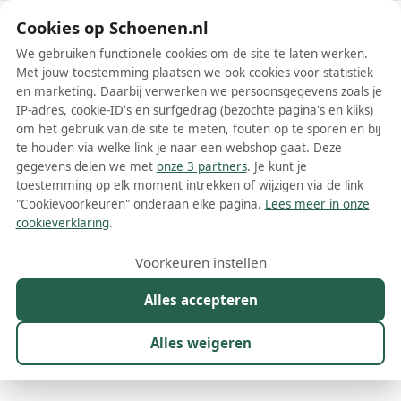
Schoenen.nl
Cookies op Schoenen.nl
We gebruiken functionele cookies om de site te laten werken.
Met jouw toestemming plaatsen we ook cookies voor statistiek
en marketing. Daarbij verwerken we persoonsgegevens zoals je
IP-adres, cookie-ID's en surfgedrag (bezochte pagina's en kliks)
om het gebruik van de site te meten, fouten op te sporen en bij
Wis filters
Alle filters
te houden via welke link je naar een webshop gaat. Deze
gegevens delen we met
onze 3 partners
. Je kunt je
Nike Air Max Bolt schoenen
toestemming op elk moment intrekken of wijzigen via de link
"Cookievoorkeuren" onderaan elke pagina.
Lees meer in onze
De Nike Air Max Bolt schoenen zijn een populair model van het
cookieverklaring
.
wereldberoemde merk Nike. Deze sportschoenen combineren stijl,
comfort en functionaliteit, waardoor ze perfect zijn voor zowel
Meer lezen
Voorkeuren instellen
dagelijks gebruik als voor sportieve activiteiten. De Air Max Bolt is
een resultaat van jarenlange innovatie en ontwikkeling door Nike,
Alles accepteren
Babyschoenen
Sneakers
dat inmiddels een rijke geschiedenis heeft op het gebied van
sportkleding en -schoenen. Het is dan ook niet verwonderlijk dat
deze schoenen zo geliefd zijn bij zowel sporters als
Alles weigeren
sneakerliefhebbers.
Maat
Merk
1
Model
1
Kleur
Prijs