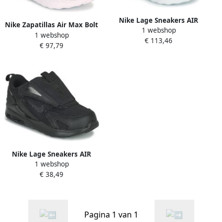
Nike Lage Sneakers AIR
Nike Zapatillas Air Max Bolt
1 webshop
MAX BOLT
1 webshop
Wit
€ 113,46
€ 97,79
Nike Lage Sneakers AIR
1 webshop
MAX BOLT TD
€ 38,49
Pagina 1 van 1