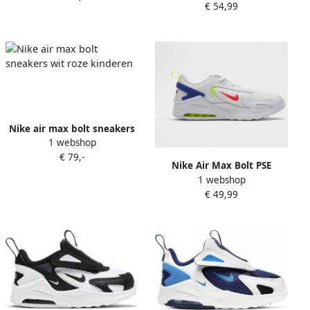
€ 54,99
Kinderen
Nike air max bolt sneakers
1 webshop
wit roze kinderen
€ 79,-
Nike Air Max Bolt PSE
1 webshop
'White Indigo Burst'
€ 49,99
Sneakers Unisex