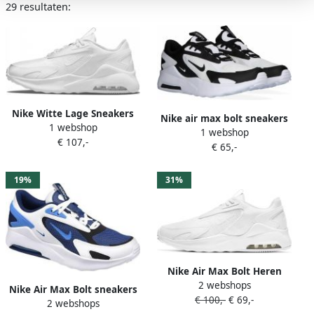
29 resultaten:
Nike Witte Lage Sneakers
Nike air max bolt sneakers
1 webshop
Air Max Bolt Wmns
1 webshop
wit zwart kinderen
€ 107,-
€ 65,-
19%
31%
Nike Air Max Bolt Heren
2 webshops
Sneaker Wit Doos zonder
Nike Air Max Bolt sneakers
€ 100,-
€ 69,-
deksel
2 webshops
blauw kobaltblauw wit