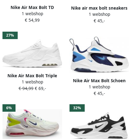
Nike Air Max Bolt TD
Nike air max bolt sneakers
1 webshop
Sneakers White Black White
1 webshop
blauw wit kinderen
€ 54,99
Kinderen
€ 45,-
27%
Nike Air Max Bolt Triple
Nike Air Max Bolt Schoen
1 webshop
White Sneakers
1 webshop
voor baby's peuters Blauw
€ 94,99
€ 69,-
€ 45,-
6%
32%