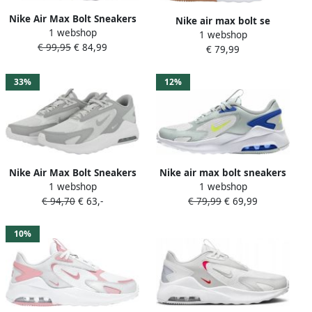
Nike Air Max Bolt Sneakers
Nike air max bolt se
1 webshop
Unisex
1 webshop
sneakers wit blauw
€ 99,95
€ 84,99
€ 79,99
kinderen
33%
12%
Nike Air Max Bolt Sneakers
Nike air max bolt sneakers
1 webshop
1 webshop
Pure Platinum Wolf Grey-
grijs blauw kinderen
€ 94,70
€ 63,-
€ 79,99
€ 69,99
White Grijs Wit Air Max
Lifestyle
10%