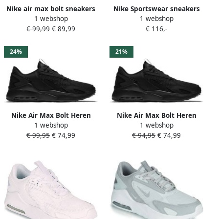
Nike air max bolt sneakers
Nike Sportswear sneakers
1 webshop
1 webshop
zwart wit dames
AIR MAX BOLT
€ 99,99
€ 89,99
€ 116,-
24%
21%
Nike Air Max Bolt Heren
Nike Air Max Bolt Heren
1 webshop
1 webshop
Sneakers Zwart Doos
Sneakers Zwart Doos
€ 99,95
€ 74,99
€ 94,95
€ 74,99
zonder deksel
zonder deksel