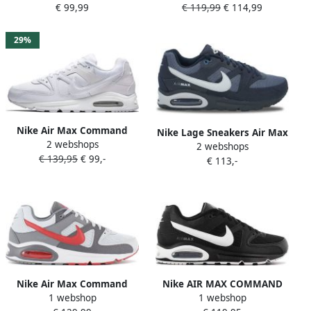
€ 99,99
€ 119,99
€ 114,99
Sneaker Sportschoenen
Sportschoenen Blauw
Schoenen Grijs
629993
29%
Nike Air Max Command
Nike Lage Sneakers Air Max
2 webshops
Leather Heren Sneakers
2 webshops
Command Dark Obsidian
€ 139,95
€ 99,-
749760-102 Kleur Wit-
€ 113,-
Wolf Grey
multicolour
Nike Air Max Command
Nike AIR MAX COMMAND
1 webshop
1 webshop
Heren Sneaker Sneakers
629993