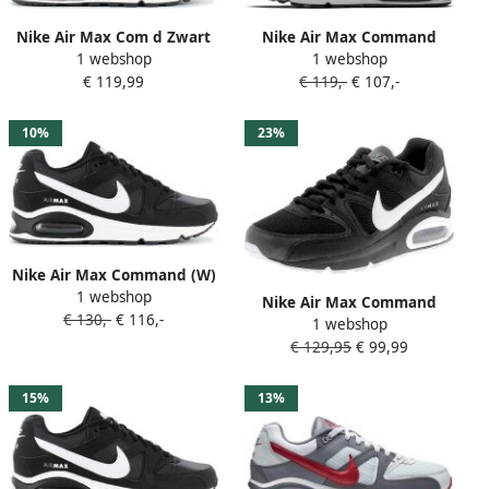
Nike Air Max Com d Zwart
Nike Air Max Command
1 webshop
1 webshop
Wit Sneakers Unisex
Leather Sneakers Heren
€ 119,99
€ 119,-
€ 107,-
Zwart Grijs
10%
23%
Nike Air Max Command (W)
1 webshop
Dames Sneakers Schoenen
Nike Air Max Command
€ 130,-
€ 116,-
Zwart 397690-021 Doos
1 webshop
Heren Sneakers
zonder deksel
€ 129,95
€ 99,99
Sportschoenen Schoenen
Zwart 629993
15%
13%