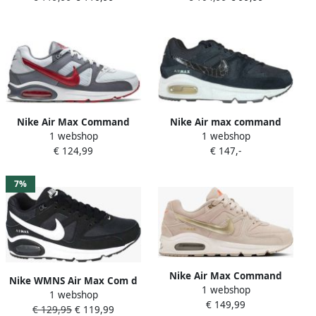
Nike Air Max Command
Nike Air max command
1 webshop
1 webshop
Sneakers Schoenen wit
Sneakers W Zwart Wit
€ 124,99
€ 147,-
7%
Nike Air Max Command
Nike WMNS Air Max Com d
1 webshop
PRM Licht Roze Goud Suede
1 webshop
Zwart Wit
€ 149,99
Sneakers Dames Doos
€ 129,95
€ 119,99