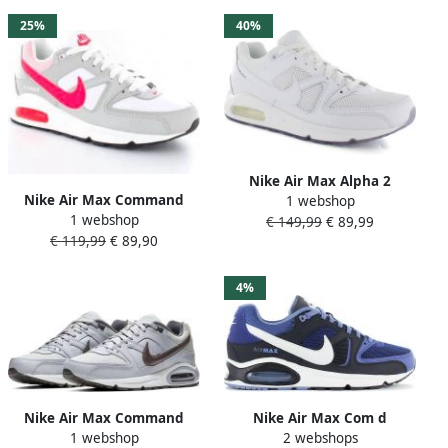
25%
40%
Nike Air Max Alpha 2
Nike Air Max Command
1 webshop
Trainingsschoenen
1 webshop
Sneakers Dames Wit Rood
€ 149,99
€ 89,99
Schoenen zwart
€ 119,99
€ 89,90
Doos zonder deksel
4%
Nike Air Max Command
Nike Air Max Com d
1 webshop
2 webshops
Leather 749760-012 Heren
Sneakers Schoenen