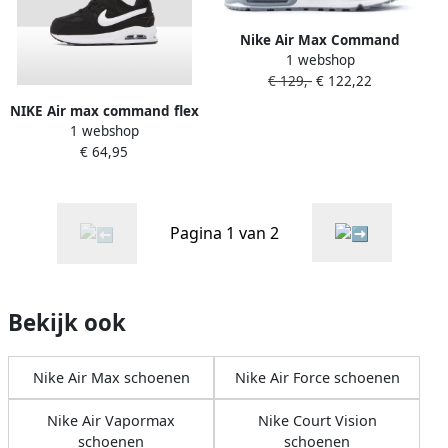
Nike Air Max Command
1 webshop
Sneakers Schoenen grijs
€ 129,-
€ 122,22
donker
NIKE Air max command flex
1 webshop
sneakers zwart wit
€ 64,95
kinderen
Pagina 1 van 2
Bekijk ook
Nike Air Max schoenen
Nike Air Force schoenen
Nike Air Vapormax
Nike Court Vision
schoenen
schoenen