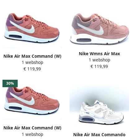
zonder deksel
Nike Wmns Air Max
Nike Air Max Command (W)
1 webshop
Command Sneakers Dames
1 webshop
Dames Sneakers Schoenen
€ 119,99
€ 119,99
Roze 397690
30%
Nike Air Max Command (W)
1 webshop
Dames Sneakers Schoenen
Nike Air Max Commando