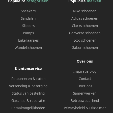
Populaire
categorieën
Populaire
merken
Sneakers
Nike schoenen
Sandalen
Adidas schoenen
Slippers
Clarks schoenen
Pumps
Converse schoenen
Enkellaarsjes
Ecco schoenen
Wandelschoenen
Gabor schoenen
Over ons
Klantenservice
Inspiratie blog
Retourneren & ruilen
Contact
Verzending & bezorging
Over ons
Status van bestelling
Samenwerken
Garantie & reparatie
Betrouwbaarheid
Betaalmogelijkheden
Privacybeleid
&
Disclaimer