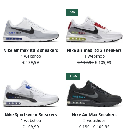
8%
Nike air max ltd 3 sneakers
Nike air max ltd 3 sneakers
1 webshop
1 webshop
wit grijs heren
grijs blauw heren
€ 129,99
€ 119,99
€ 109,99
15%
Nike Sportswear Sneakers
Nike Air Max Sneakers
1 webshop
2 webshops
Air Max Ltd 3
Heren Zwart Mesh
€ 109,99
€ 130,-
€ 109,99
Synthetisch