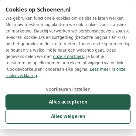
Schoenen.nl
Cookies op Schoenen.nl
We gebruiken functionele cookies om de site te laten werken.
Met jouw toestemming plaatsen we ook cookies voor statistiek
en marketing. Daarbij verwerken we persoonsgegevens zoals je
IP-adres, cookie-ID's en surfgedrag (bezochte pagina's en kliks)
om het gebruik van de site te meten, fouten op te sporen en bij
Wis filters
Alle filters
te houden via welke link je naar een webshop gaat. Deze
gegevens delen we met
onze 3 partners
. Je kunt je
Nike Air Max LTD 3 schoenen
toestemming op elk moment intrekken of wijzigen via de link
"Cookievoorkeuren" onderaan elke pagina.
Lees meer in onze
De Nike Air Max LTD 3 schoenen zijn een populaire en iconische
cookieverklaring
.
keuze voor liefhebbers van sneakers. Dit model is ontworpen door
het wereldberoemde merk Nike en werd voor het eerst
Meer lezen
Voorkeuren instellen
geïntroduceerd in de jaren '90. Sindsdien heeft de Air Max LTD 3
zich gevestigd als een tijdloze klassieker binnen de sneakerwereld.
Alles accepteren
Sneakers
Door de jaren heen is het assortiment uitgebreid met verschillende
kleuren en stijlen, zodat er voor iedereen wel een geschikt paar te
vinden is.
Alles weigeren
Maat
Merk
1
Model
Kleur
Prijs
Ges