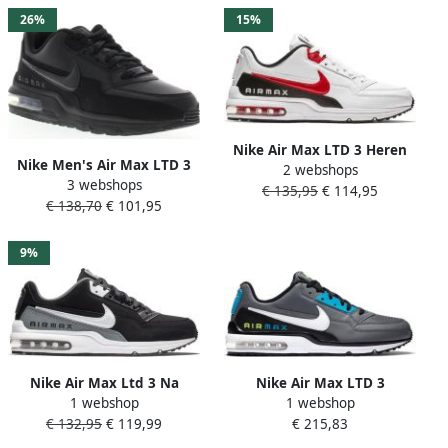
26%
15%
Nike Air Max LTD 3 Heren
Nike Men's Air Max LTD 3
2 webshops
Sneakers White Univ Red-
3 webshops
Heren Sneakers Black Black-
€ 135,95
€ 114,95
Black
€ 138,70
€ 101,95
Black
9%
Nike Air Max Ltd 3 Na
Nike Air Max LTD 3
1 webshop
1 webshop
Sneakers Heren Black
Sneakers Heren Jongens
€ 132,95
€ 119,99
€ 215,83
White-Cool Grey
Zwart Blauw Casual