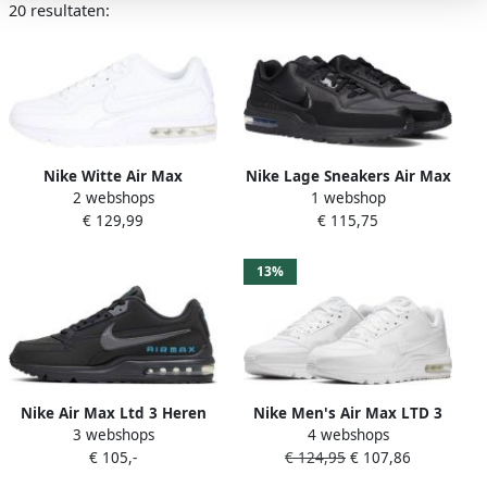
20 resultaten:
Nike Witte Air Max
Nike Lage Sneakers Air Max
2 webshops
1 webshop
Sneakers voor Mannen
LTD 3 Triple Black
€ 129,99
€ 115,75
White Heren
13%
Nike Air Max Ltd 3 Heren
Nike Men's Air Max LTD 3
3 webshops
4 webshops
Sneakers Ct2275-002 Kleur
Heren Sneakers White
€ 105,-
€ 124,95
€ 107,86
Zwart
White-White