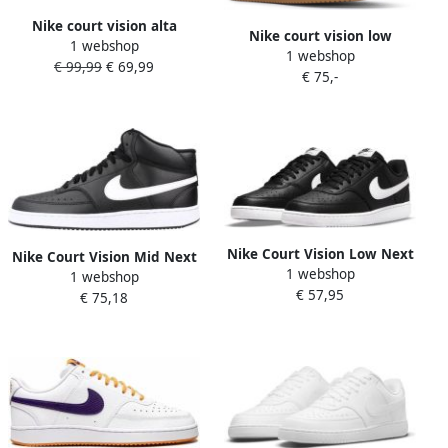
Nike court vision alta
Nike court vision low
1 webshop
leather sneakers bruin
1 webshop
sneakers grijs heren
€ 99,99
€ 69,99
dames
€ 75,-
Nike Court Vision Low Next
Nike Court Vision Mid Next
1 webshop
Nature Sneaker Heren
1 webshop
Nature Herenschoenen
€ 57,95
€ 75,18
Zwart