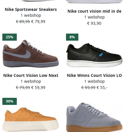
Nike Sportswear Sneakers
Nike court vision mid in de
1 webshop
Wmns Court Vision Mid
1 webshop
kleur wit
€ 89,95
€ 79,99
Design in de voetsporen
€ 93,90
van de Air Force 1
25%
8%
Nike Court Vision Low Next
Nike Wmns Court Vision LO
1 webshop
1 webshop
Nature Damesschoen Roze
PRM Sneakers Unisex
€ 79,99
€ 59,99
€ 59,99
€ 55,-
30%