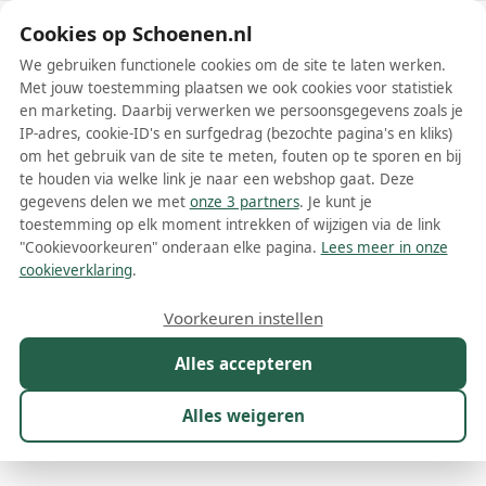
Schoenen.nl
Cookies op Schoenen.nl
We gebruiken functionele cookies om de site te laten werken.
Met jouw toestemming plaatsen we ook cookies voor statistiek
en marketing. Daarbij verwerken we persoonsgegevens zoals je
IP-adres, cookie-ID's en surfgedrag (bezochte pagina's en kliks)
om het gebruik van de site te meten, fouten op te sporen en bij
Wis filters
Alle filters
te houden via welke link je naar een webshop gaat. Deze
gegevens delen we met
onze 3 partners
. Je kunt je
Nike Court Vision schoenen
toestemming op elk moment intrekken of wijzigen via de link
"Cookievoorkeuren" onderaan elke pagina.
Lees meer in onze
Als je op zoek bent naar een veelzijdige en stijlvolle schoen die
cookieverklaring
.
perfect past bij jouw sportieve levensstijl, dan zijn de Nike Court
Vision schoenen zeker iets voor jou. Dit model is geïnspireerd op
Meer lezen
Voorkeuren instellen
het erfgoed van basketbal en biedt een geweldige mix van stijl,
comfort en functionaliteit. Deze sneakers zijn perfect voor zowel op
Alles accepteren
Boots
Instappers
Laarzen
Nette schoenen
Plateauzol
als buiten het veld en zijn een uitstekende keuze voor iedereen die
graag een schoen wil die zowel modieus als functioneel is.
Alles weigeren
Maat
Merk
1
Model
1
Kleur
Prijs