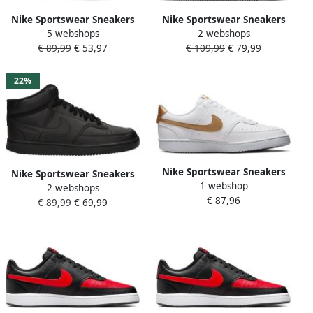
Nike Sportswear Sneakers
Nike Sportswear Sneakers
5 webshops
2 webshops
COURT VISION ALTA Design
COURT VISION ALTA Design
€ 89,99
€ 53,97
€ 109,99
€ 79,99
in de voetsporen van de Air
in de voetsporen van de Air
Force 1
Force 1
22%
Nike Sportswear Sneakers
Nike Sportswear Sneakers
1 webshop
COURT VISION LOW NEXT
2 webshops
COURT VISION MID NEXT
€ 87,96
NATURE Design in de
€ 89,99
€ 69,99
NATURE Design in de
voetsporen van de Air Force
voetsporen van de Air Force
1
1