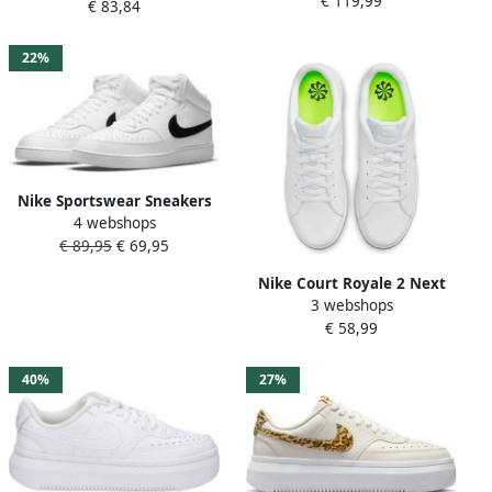
€ 119,99
Groen Heren
€ 83,84
Mid Sneakers Wit Dames
22%
Nike Sportswear Sneakers
4 webshops
COURT VISION MID NEXT
€ 89,95
€ 69,95
NATURE geïnspireerd op
het design van de nike air
Nike Court Royale 2 Next
jordan
3 webshops
Nature Damessneakers
€ 58,99
schoenen wit casual
Sneakers
40%
27%