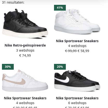
31 resultaten:
41%
Nike Sportswear Sneakers
Nike Retro-geïnspireerde
4 webshops
COURT VISION MID NEXT
3 webshops
Sneaker met Metalen
€ 99,99
€ 58,99
NATURE geïnspireerd op
€ 74,99
Details Black Heren
het design van de nike air
jordan
30%
20%
Nike Sportswear Sneakers
Nike Sportswear Sneakers
4 webshops
6 webshops
COURT VISION LOW NEXT
COURT VISION LOW NEXT
€ 99,99
€ 69,48
€ 79,95
€ 63,96