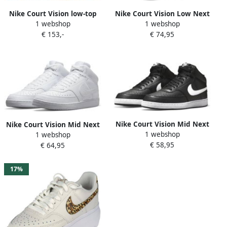
Nike Court Vision low-top
Nike Court Vision Low Next
1 webshop
1 webshop
sneakers Wit
Nature Sneaker Heren
€ 153,-
€ 74,95
Nike Court Vision Mid Next
Nike Court Vision Mid Next
1 webshop
1 webshop
Nature Sneaker Heren
Nature Sneaker Heren
€ 58,95
€ 64,95
17%