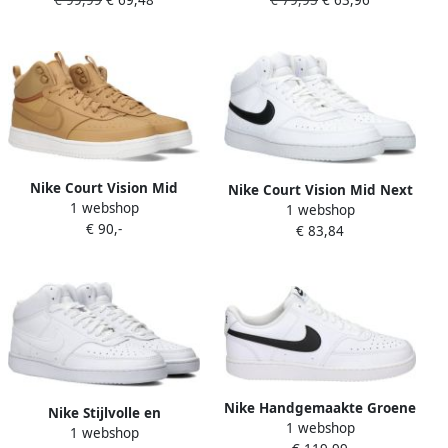
NATURE Design in de
NATURE geïnspireerd door
voetsporen van de Air Force
het ontwerp van de nike air
1
force
Nike Court Vision Mid
Nike Court Vision Mid Next
1 webshop
Winter Sneakers Mannen
1 webshop
Nature Sneakers White
€ 90,-
Beige Wit
€ 83,84
Heren
Nike Handgemaakte Groene
Nike Stijlvolle en
1 webshop
Court Vision Sneakers
1 webshop
Comfortabele Court Vision