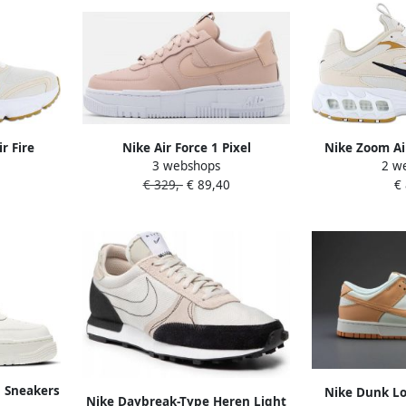
r Fire
Nike Air Force 1 Pixel
Nike Zoom Ai
3 webshops
2 w
rewood
Damesschoen Particle Beige
Sneakers Scho
€ 329,-
€ 89,40
€
ift maat:
Black White Particle Beige
ten:36.5
.5
E Sneakers
Nike Dunk L
Nike Daybreak-Type Heren Light