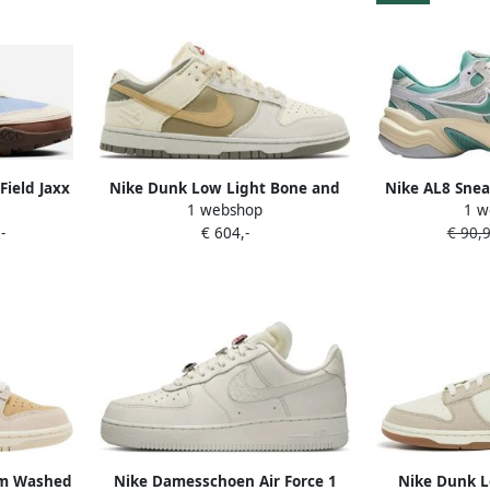
Field Jaxx
Nike Dunk Low Light Bone and
Nike AL8 Snea
1 webshop
1 w
 Brown
Dark Stucco (W) FZ4341-100 beige
Cannon 
-
€ 604,-
€ 90,
in blauw
canvas khaki meerkleurig
isex
sneakers laag unisex
om Washed
Nike Damesschoen Air Force 1
Nike Dunk 