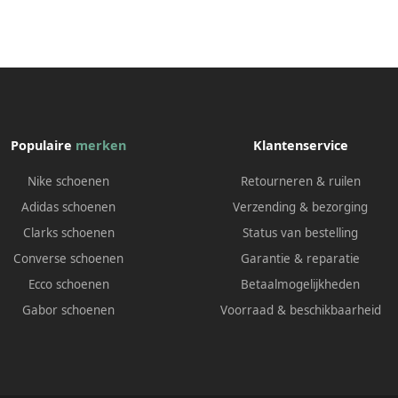
Populaire
merken
Klantenservice
Nike schoenen
Retourneren & ruilen
Adidas schoenen
Verzending & bezorging
Clarks schoenen
Status van bestelling
Converse schoenen
Garantie & reparatie
Ecco schoenen
Betaalmogelijkheden
Gabor schoenen
Voorraad & beschikbaarheid