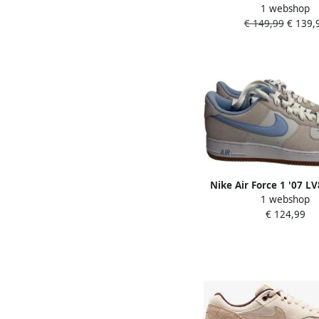
1 webshop
Coral Dames sneakers
€ 149,99
€ 139,
herfst winter suede br
Nike Air Force 1 '07 L
1 webshop
Dust- Photon Du
€ 124,99