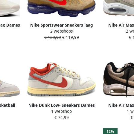
Max Dames
Nike Sportswear Sneakers laag
Nike Air M
2 webshops
2 w
er deksel
'AIR VAPORMAX 2021 FK'
Dames Sneake
€ 129,99
€ 119,99
€ 
Doos Zo
ketball
Nike Dunk Low- Sneakers Dames
Nike Air M
1 webshop
1 w
red photon
Bruin Beige
0
€ 74,99
€
hikbare
D
 42.5 44.5
12%