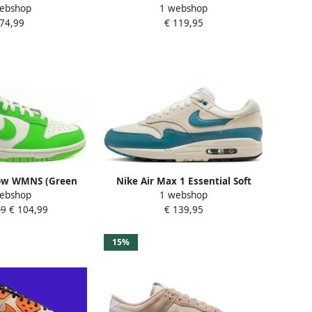
ebshop
1 webshop
ers Unisex Doos
Dames Sneakers Sail Parachute
 74,99
€ 119,95
r Deksel
Beige
ow WMNS (Green
Nike Air Max 1 Essential Soft
ebshop
1 webshop
neakers Unisex
Pearl- Soft Pearl
99
€ 104,99
€ 139,95
15%