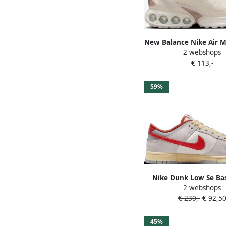
New Balance Nike Air 
2 webshops
Sneaker Wit Doos zond
€ 113,-
59%
Nike Dunk Low Se Bas
2 webshops
Schoenen sail picante 
€ 230,-
€ 92,5
dust maat: 42.5 besc
maaten:38.5 39 40.5 41
45 47
45%