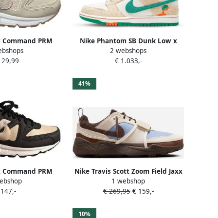
ax Command PRM
Nike Phantom SB Dunk Low x
ebshops
2 webshops
rs Beige LET OP!
Jarritos Sa werking Beige
129,99
€ 1.033,-
nder Deksel
41%
ax Command PRM
Nike Travis Scott Zoom Field Jaxx
ebshop
1 webshop
 Goud Sneakers
Leche Blue Baroque Brown
 147,-
€ 269,95
€ 159,-
ames
HQ3072400 beige bruin blauw
sneakers laag unisex
10%