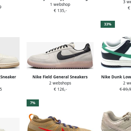
ge Grey-
3 w
(Women's) DD
1 webshop
Orewood Brown White Black
9
€
MOON 
€ 135,-
Heren
33%
 Sneaker
Nike Field General Sneakers
Nike Dunk Low
2 webshops
2 w
Unisex Orewood Zwart
Doos Zo
5
€ 126,-
€ 89,
7%