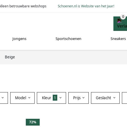
Alleen betrouwbare webshops
Schoenen.nl is Website van het Jaar!
Jongens
Sportschoenen
Sneakers
Beige
Model
Kleur
1
Prijs
Geslacht
72%