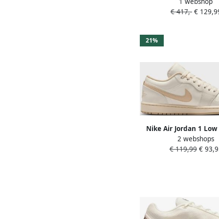
1 webshop
Sail Desert Sand-Colle
€ 417,-
€ 129,9
Malt
21%
Nike Air Jordan 1 Low
2 webshops
Wit Creme
€ 119,99
€ 93,9