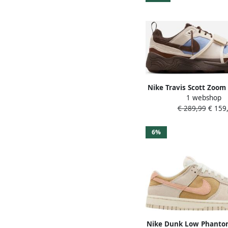
Nike Travis Scott Zoom 
1 webshop
Leche Blue Baroque
€ 289,99
€ 159,
HQ3072400 beige bru
sneakers laag un
6%
Nike Dunk Low Phant