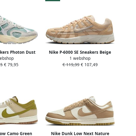
kers Photon Dust
Nike P-6000 SE Sneakers Beige
ebshop
1 webshop
White Dames
HF0015
95
€ 79,95
€ 119,99
€ 107,49
Low Camo Green
Nike Dunk Low Next Nature