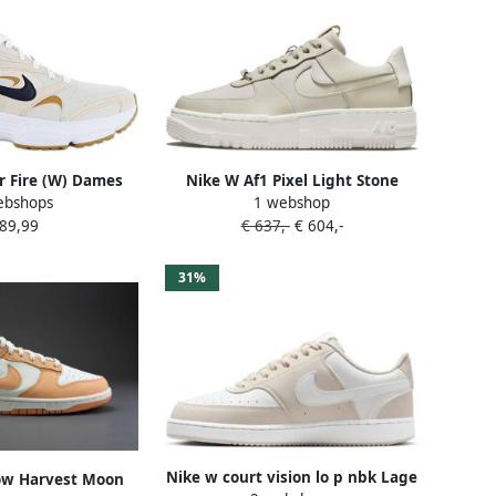
r Fire (W) Dames
Nike W Af1 Pixel Light Stone
ebshops
1 webshop
enen Beige DV1129
Light Bone Summit White
 89,99
€ 637,-
€ 604,-
Schoenmaat 37 1 2 Sneakers
CK6649 104
31%
Nike w court vision lo p nbk Lage
ow Harvest Moon