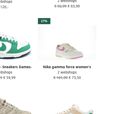
2 webshops
sneakers dames Grijs
ebshops
1503-114 HARVEST
€ 92,99
€ 63,90
 120,-
Schoenen
27%
- Sneakers Dames-
Nike gamma force women's
ebshops
2 webshops
nder Deksel
shoes Casual low sportcas
99
€ 59,99
€ 101,99
€ 73,50
schoen dam Zwart