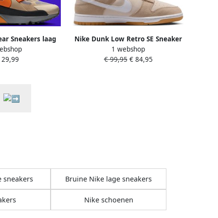
ar Sneakers laag
Nike Dunk Low Retro SE Sneaker
ebshop
1 webshop
X 90 DRIFT'
Beige Groen Wit- Limited edition
129,99
€ 99,95
€ 84,95
Doos zonder deksel
e sneakers
Bruine Nike lage sneakers
akers
Nike schoenen