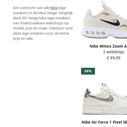
Een overzicht van alle
Nike
lage
sneakers in de kleur beige. Vergelijk
deze 201 beige Nike lage sneakers
van 9 betrouwbare webshops op
model, prijs en maat. Hierdoor vind
deze lage sneakers voor de beste
prijs en sale.
Nike Wmns Zoom Ai
3 webshops
Running Schoenen o
€ 89,99
brown obsidian sanddr
40.5 beschikbare maa
37.5 38.5 39 40
68%
Nike Air Force 1 Pixel S