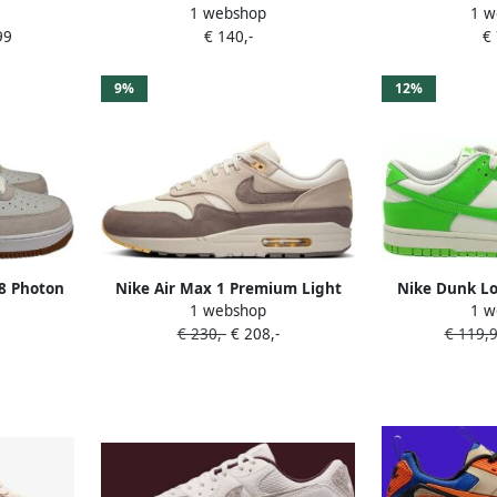
1 webshop
1 w
 schoenen
Low Premium Light Bone- Dames
Beige Sneak
99
€ 140,-
€
uin creme
Light Bone
Zonde
9%
12%
V8 Photon
Nike Air Max 1 Premium Light
Nike Dunk L
1 webshop
1 w
st
Bone- Light Bone
Strike) S
€ 230,-
€ 208,-
€ 119,