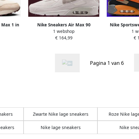
 Max 1 in
Nike Sneakers Air Max 90
Nike Sportswe
1 webshop
1 w
42.5
Phantom & Burgundy Crush
'AIR MA
€ 164,99
€ 
Pagina 1 van 6
eakers
Zwarte Nike lage sneakers
Roze Nike lag
neakers
Nike lage sneakers
Nike sne