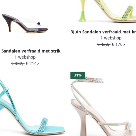
3juin Sandalen verfraaid met kr
1 webshop
Groen
€ 422,-
€ 176,-
n Sandalen verfraaid met strik
1 webshop
Beige
€ 382,-
€ 214,-
31%