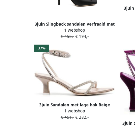
3juin
3juin Slingback sandalen verfraaid met
1 webshop
strik Zwart
€ 455,-
€ 194,-
37%
3juin Sandalen met lage hak Beige
1 webshop
€ 451,-
€ 282,-
3juin 