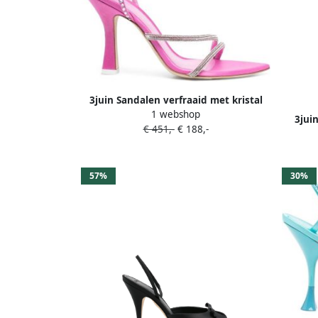
3juin Sandalen verfraaid met kristal
1 webshop
Roze
3jui
€ 451,-
€ 188,-
57%
30%