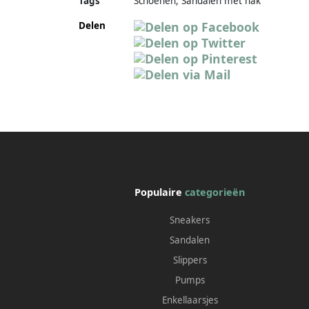
Tags
Schoenen, Sandalen met hak
Delen
Populaire
categorieën
Sneakers
Sandalen
Slippers
Pumps
Enkellaarsjes