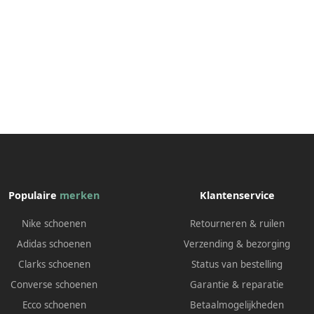
Populaire
merken
Klantenservice
Nike schoenen
Retourneren & ruilen
Adidas schoenen
Verzending & bezorging
Clarks schoenen
Status van bestelling
Converse schoenen
Garantie & reparatie
Ecco schoenen
Betaalmogelijkheden