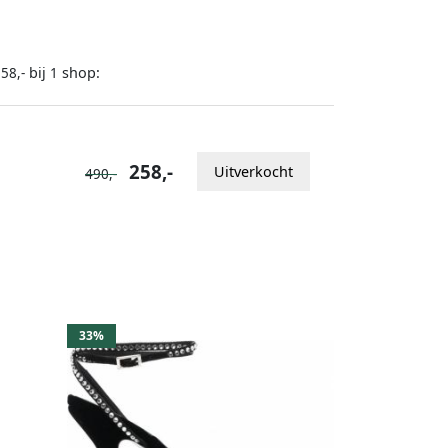
bij
shop:
58,-
1
258,-
Uitverkocht
490,-
33%