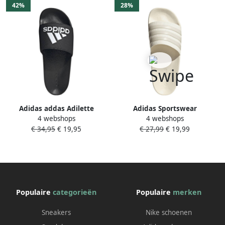
42%
28%
Adidas addas Adilette
Adidas Sportswear
4 webshops
4 webshops
Shower Slippers
Badslippers met
€ 34,95
€ 19,95
€ 27,99
€ 19,99
Volwassenen Core Black Ftwr
labelopschrift model
White Core Black
'ADILETTE SHOWER'
Populaire
categorieën
Populaire
merken
Sneakers
Nike schoenen