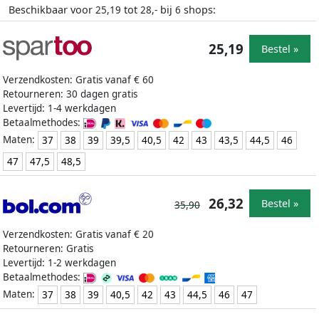
Beschikbaar voor
tot
bij
shops:
25,19
28,-
6
25,19
Bestel »
Verzendkosten: Gratis vanaf € 60
Retourneren: 30 dagen gratis
Levertijd: 1-4 werkdagen
Betaalmethodes:
Maten:
37
38
39
39,5
40,5
42
43
43,5
44,5
46
47
47,5
48,5
26,32
Bestel »
35,90
Verzendkosten: Gratis vanaf € 20
Retourneren: Gratis
Levertijd: 1-2 werkdagen
Betaalmethodes:
Maten:
37
38
39
40,5
42
43
44,5
46
47