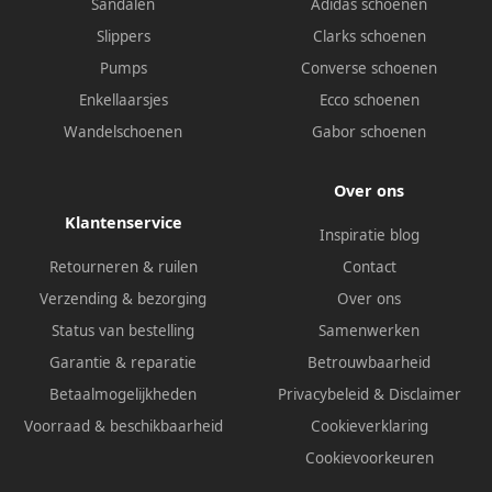
Sandalen
Adidas schoenen
Slippers
Clarks schoenen
Pumps
Converse schoenen
Enkellaarsjes
Ecco schoenen
Wandelschoenen
Gabor schoenen
Over ons
Klantenservice
Inspiratie blog
Retourneren & ruilen
Contact
Verzending & bezorging
Over ons
Status van bestelling
Samenwerken
Garantie & reparatie
Betrouwbaarheid
Betaalmogelijkheden
Privacybeleid
&
Disclaimer
Voorraad & beschikbaarheid
Cookieverklaring
Cookievoorkeuren