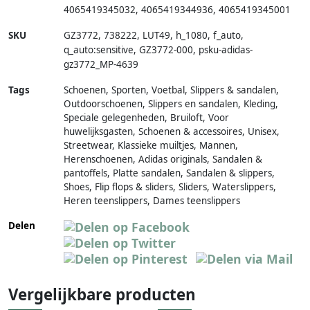
4065419345032
,
4065419344936
,
4065419345001
SKU
GZ3772
,
738222
,
LUT49
,
h_1080
,
f_auto
,
q_auto:sensitive
,
GZ3772-000
,
psku-adidas-
gz3772_MP-4639
Tags
Schoenen, Sporten, Voetbal, Slippers & sandalen,
Outdoorschoenen, Slippers en sandalen, Kleding,
Speciale gelegenheden, Bruiloft, Voor
huwelijksgasten, Schoenen & accessoires, Unisex,
Streetwear, Klassieke muiltjes, Mannen,
Herenschoenen, Adidas originals, Sandalen &
pantoffels, Platte sandalen, Sandalen & slippers,
Shoes, Flip flops & sliders, Sliders, Waterslippers,
Heren teenslippers, Dames teenslippers
Delen
Vergelijkbare producten