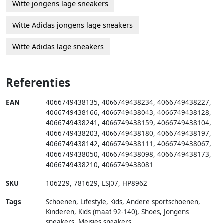
Witte jongens lage sneakers
Witte Adidas jongens lage sneakers
Witte Adidas lage sneakers
Referenties
EAN
4066749438135
,
4066749438234
,
4066749438227
,
4066749438166
,
4066749438043
,
4066749438128
,
4066749438241
,
4066749438159
,
4066749438104
,
4066749438203
,
4066749438180
,
4066749438197
,
4066749438142
,
4066749438111
,
4066749438067
,
4066749438050
,
4066749438098
,
4066749438173
,
4066749438210
,
4066749438081
SKU
106229
,
781629
,
LSJ07
,
HP8962
Tags
Schoenen, Lifestyle, Kids, Andere sportschoenen,
Kinderen, Kids (maat 92-140), Shoes, Jongens
sneakers, Meisjes sneakers