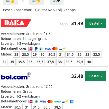
0
Beschikbaar voor
tot
bij
shops:
31,49
62,69
3
31,49
Bestel »
44,99
Verzendkosten: Gratis vanaf € 50
Retourneren: 14 dagen gratis
Levertijd: 1-5 werkdagen
Betaalmethodes:
Maten:
28
28,5
29
30
30,5
31
31,5
32
33
33,5
34
35
35,5
36
36,5
37,5
38
38,5
39,5
40
32,48
Bestel »
Verzendkosten: Gratis vanaf € 20
Retourneren: Gratis
Levertijd: 1-2 werkdagen
Betaalmethodes:
Maten:
30,5
31
31,5
36,5
38,5