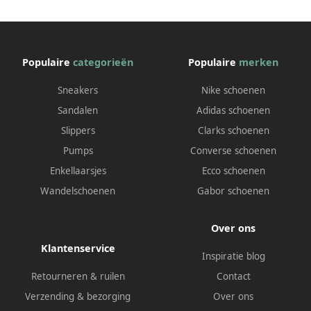
Populaire
categorieën
Populaire
merken
Sneakers
Nike schoenen
Sandalen
Adidas schoenen
Slippers
Clarks schoenen
Pumps
Converse schoenen
Enkellaarsjes
Ecco schoenen
Wandelschoenen
Gabor schoenen
Over ons
Klantenservice
Inspiratie blog
Retourneren & ruilen
Contact
Verzending & bezorging
Over ons