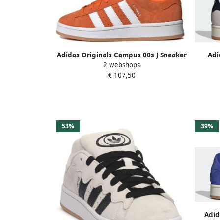
Adidas Originals Campus 00s J Sneaker
Adi
2 webshops
Skate Schoenen ftwr white ftwr white
Sneake
€ 107,50
gum 2 maat: 36 2 3 beschikbare
co
maaten:36 2 3
beschi
53%
39%
Adid