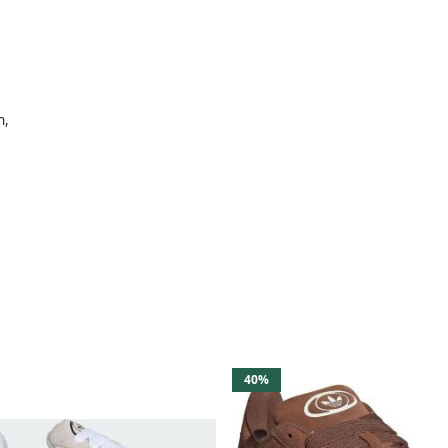
n,
40%