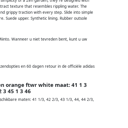
 simplicity of a Zen garden, they're designed with
ract texture that resembles rippling water. The
 grippy traction with every step. Slide into simple
re. Suede upper. Synthetic lining. Rubber outsole
iinto. Wanneer u niet tevreden bent, kunt u uw
zendopties en 60 dagen retour in de officiële adidas
n orange ftwr white maat: 41 1 3
 3 45 1 3 46
chikbare maten: 41 1/3, 42 2/3, 43 1/3, 44, 44 2/3,