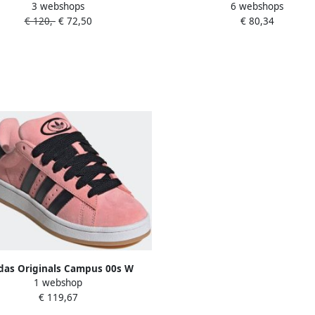
3 webshops
6 webshops
 Schoenen semi lucid blue ftwr
Skate Schoenen core black ftw
€ 120,-
€ 72,50
€ 80,34
hite off white maat: 40 2 3
off white maat: 38 2 3 besch
bare maaten:36 2 3 37 1 3 38 39
maaten:36 2 3 37 1 3 38 2 3 39
1 3 40 4
das Originals Campus 00s W
1 webshop
 Skate in lichtroze formaten: 37
€ 119,67
1 3