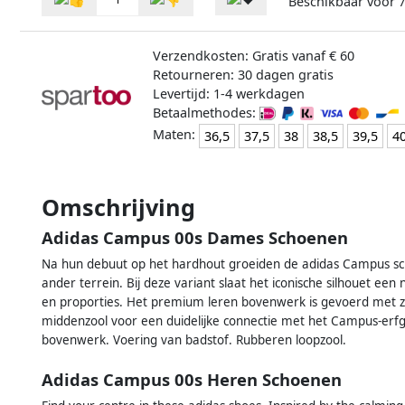
Beschikbaar voor
7
Verzendkosten: Gratis vanaf € 60
Retourneren: 30 dagen gratis
Levertijd: 1-4 werkdagen
Betaalmethodes:
Maten:
36,5
37,5
38
38,5
39,5
4
Omschrijving
Adidas Campus 00s Dames Schoenen
Na hun debuut op het hardhout groeiden de adidas Campus scho
ander terrein. Bij deze variant slaat het iconische silhouet ee
en proporties. Het premium leren bovenwerk is gevoerd met zac
middenzool voor een duidelijke connectie met het Campus-erfg
bovenwerk. Voering van badstof. Rubberen loopzool.
Adidas Campus 00s Heren Schoenen