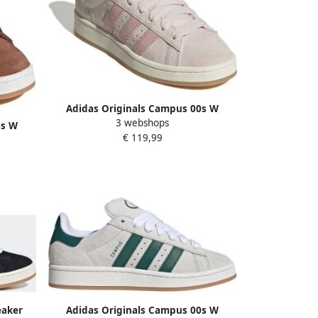
Adidas Originals Campus 00s W
3 webshops
Sneaker Skate lichtroze 2 3 Schoenen
0s W
€ 119,99
oenen
eaker
Adidas Originals Campus 00s W