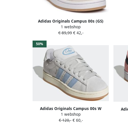
Skate
w
beschik
Adidas Originals Campus 00s (GS)
1 webshop
Unisex Skate beige 2 3 Schoenen
€ 89,99
€ 42,-
50%
Adidas Originals Campus 00s W
Adi
1 webshop
Sneaker Skate in grijs formaten: 40 2 3
Sneaker
€ 120,-
€ 60,-