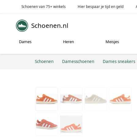
Schoenen van 75+ winkels
Hier bespaar je tijd en geld
Schoenen.nl
Dames
Heren
Meisjes
Schoenen
Damesschoenen
Dames sneakers