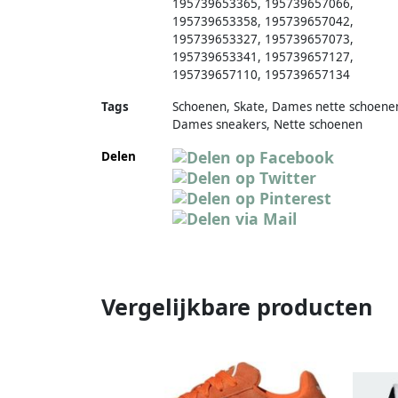
195739653365, 195739657066,
195739653358, 195739657042,
195739653327, 195739657073,
195739653341, 195739657127,
195739657110, 195739657134
Tags
Schoenen, Skate, Dames nette schoene
Dames sneakers, Nette schoenen
Delen
Vergelijkbare producten