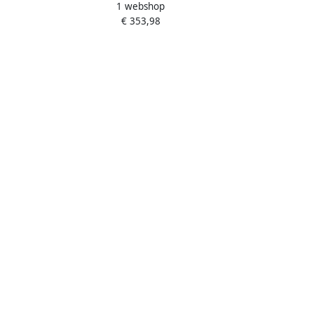
1 webshop
r white
Sneaker Skate grijs 2 3 Schoenen
€ 353,98
ikbare
 1 3 40