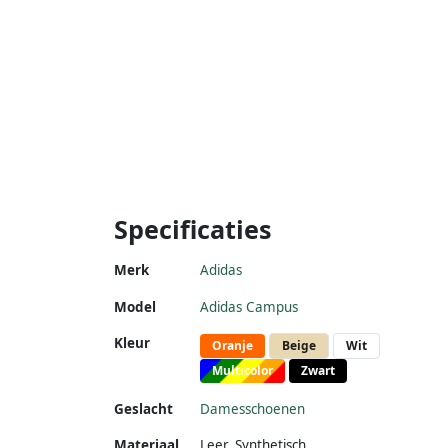
Specificaties
Merk
Adidas
Model
Adidas Campus
Kleur
Oranje
Beige
Wit
Multicolor
Zwart
Geslacht
Damesschoenen
Materiaal
Leer
,
Synthetisch