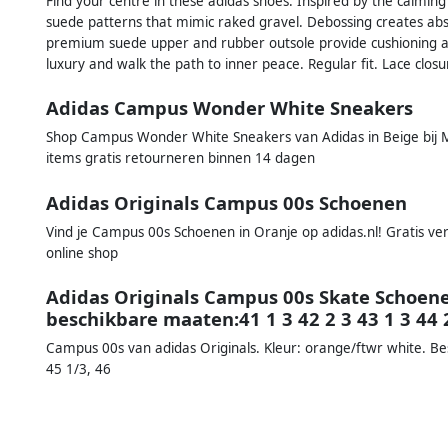
Find your centre in these adidas shoes. Inspired by the calming
suede patterns that mimic raked gravel. Debossing creates abst
premium suede upper and rubber outsole provide cushioning and
luxury and walk the path to inner peace. Regular fit. Lace closu
Adidas Campus Wonder White Sneakers
Shop Campus Wonder White Sneakers van Adidas in Beige bij M
items gratis retourneren binnen 14 dagen
Adidas Originals Campus 00s Schoenen
Vind je Campus 00s Schoenen in Oranje op adidas.nl! Gratis ver
online shop
Adidas Originals Campus 00s Skate Schoene
beschikbare maaten:41 1 3 42 2 3 43 1 3 44 2
Campus 00s van adidas Originals. Kleur: orange/ftwr white. Bes
45 1/3, 46