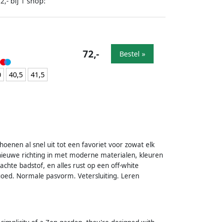
bij
shop:
2,-
1
72,-
Bestel »
0
40,5
41,5
enen al snel uit tot een favoriet voor zowat elk
n nieuwe richting in met moderne materialen, kleuren
hte badstof, en alles rust op een off-white
oed. Normale pasvorm. Vetersluiting. Leren