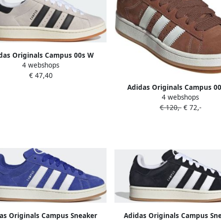
das Originals Campus 00s W
4 webshops
r Skate Schoenen crystal white
€ 47,40
re black off white maat: 38
kbare maaten:36 2 3 37 1 3 38 2
Adidas Originals Campus 0
3 39 1
4 webshops
Sneaker Skate bruin 2 3 Sch
€ 120,-
€ 72,-
as Originals Campus Sneaker
Adidas Originals Campus Sn