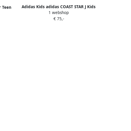
Adidas Kids adidas COAST STAR J Kids
r Teen
1 webshop
Sneakers Ftwr White Shock Pink Ftwr
 black
€ 75,-
White