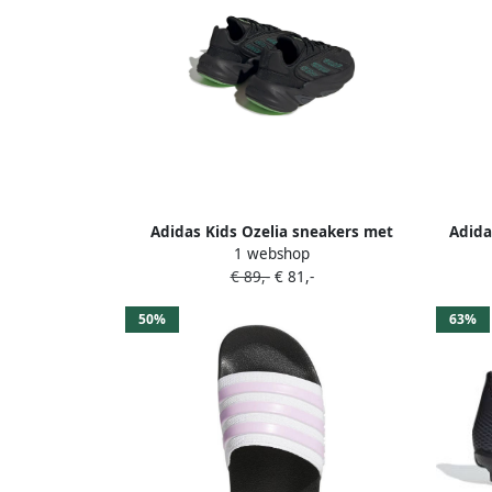
Adidas Kids Ozelia sneakers met
Adida
1 webshop
patroon Zwart
€ 89,-
€ 81,-
50%
63%