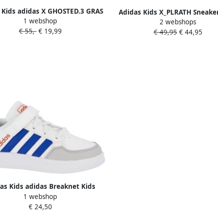
 Kids adidas X GHOSTED.3 GRAS
Adidas Kids X_PLRATH Sneake
1 webshop
BALSCHOENEN(FG)Kids Zwart
2 webshops
Hardloop & Casual ID0254 core
€ 55,-
€ 19,99
Grijs
€ 49,95
€ 44,95
as Kids adidas Breaknet Kids
1 webshop
Sneakers
€ 24,50