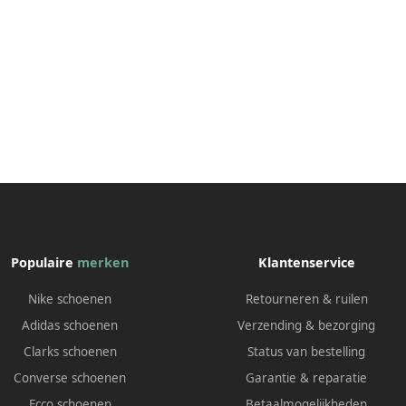
Populaire
merken
Klantenservice
Nike schoenen
Retourneren & ruilen
Adidas schoenen
Verzending & bezorging
Clarks schoenen
Status van bestelling
Converse schoenen
Garantie & reparatie
Ecco schoenen
Betaalmogelijkheden