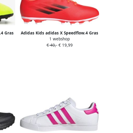
.4 Gras
Adidas Kids adidas X Speedflow.4 Gras
1 webshop
G)Kids
Kunstgras Voetbalschoenen (FxG) Kids
€ 40,-
€ 19,99
Rood Zwart Rood