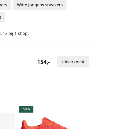
kers
Witte jongens sneakers
s
bij
shop:
54,-
1
154,-
Uitverkocht
50%