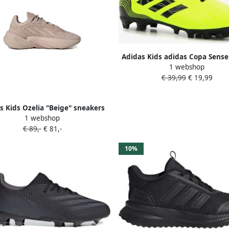
Adidas Kids adidas Copa Sense
1 webshop
Kunstgras Voetbalschoenen(Fx
€ 39,99
€ 19,99
Geel Zwart Rood
s Kids Ozelia "Beige" sneakers
1 webshop
€ 89,-
€ 81,-
10%