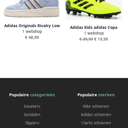
Adidas Originals Rivalry Low
Adidas Kids adidas Copa
1 webshop
Schoenen Kids
1 webshop
Sense.4 Gras Kunstgras
€ 48,99
€ 39,99
€ 19,99
Voetbalschoenen(FxG)Kids
Geel Zwart Rood
Populaire
categorieën
Populaire
merken
Sneakers
Nike schoenen
Sandalen
Adidas schoenen
Slippers
Clarks schoenen