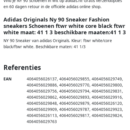
Vind je NY 90 Schoenen in Wit op adidas.nl! Gratis verzendopties
en 60 dagen retour in de officiële adidas online shop.
Adidas Originals Ny 90 Sneaker Fashion
sneakers Schoenen ftwr white core black ftwr
white maat: 41 1 3 beschikbare maaten:41 1 3
NY 90 Sneaker van adidas Originals. Kleur: ftwr white/core
black/ftwr white. Beschikbare maten: 41 1/3
Referenties
EAN
4064056026137
,
4064056029855
,
4064056029749
,
4064056029886
,
4064056029770
,
4064056029800
,
4064056029756
,
4064056029794
,
4064056029831
,
4064056029862
,
4064056029893
,
4064056029916
,
4064056029848
,
4064056029879
,
4064056026120
,
4064056029909
,
4064056029787
,
4064056029923
,
4064056026113
,
4064056029817
,
4064056029824
,
4064056029763