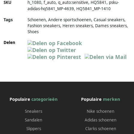
SKU
h_1080
,
f_auto
,
q_auto:sensitive
,
HQ5841
,
psku-
adidas-hq5841_MP-4639
,
HQ5841_MP-1410
Tags
Schoenen, Andere sportschoenen, Casual sneakers,
Fashion sneakers, Heren sneakers, Dames sneakers,
Shoes
Delen
Populaire
categorieën
Populaire
merken
Sneakers
Nike schoenen
Sandalen
Adidas schoenen
Slippers
Clarks schoenen