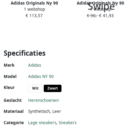
Adidas Originals Ny 90
Adidas Originals Ny 90
1 webshop
1 webshop
Ftwwht Green Vivgrn
Ftwwht Grethr Ftwwht
€ 113,57
€ 90,-
€ 41,93
Schoenmaat 40 2 3 Sneakers
Schoenmaat 44 2 3 Sneakers
H68074
FZ2246
Specificaties
Merk
Adidas
Model
Adidas NY 90
Kleur
Wit
Zwart
Geslacht
Herenschoenen
Materiaal
Synthetisch
,
Leer
Categorie
Lage sneakers
,
Sneakers