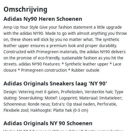
Omschrijving
Adidas Ny90 Heren Schoenen
Amp Up Your Style Give your fashion statement a little upgrade
with the adidas NY90. Made to go with almost anything you throw
on, these shoes will stick by you no matter what. The synthetic
leather upper ensures a premium look and proper durability.
Constructed with Primegreen materials, the adidas NY90 delivers
on the promise of eco-friendly, sustainable fashion as you hit the
streets. adidas NY90 Features: * Synthetic leather upper * Lace
closure * Primegreen construction * Rubber outsole
Adidas Originals Sneakers laag 'NY 90'
Design: Vetering met 6 gaten, Profielzolen, Versterkte hak; Type
sluiting: Snoersluiting; Motief: Logoprint; Materiaal: Imitatieleer;
Schoenneus: Ronde neus; Extra's: Op staal naden, Perforatie,
Flexibele zool; Hakhoogte: Platte hak (0-3 cm)
Adidas Originals NY 90 Schoenen