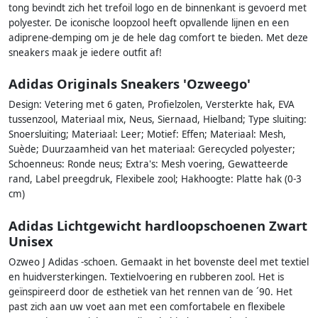
tong bevindt zich het trefoil logo en de binnenkant is gevoerd met
polyester. De iconische loopzool heeft opvallende lijnen en een
adiprene-demping om je de hele dag comfort te bieden. Met deze
sneakers maak je iedere outfit af!
Adidas Originals Sneakers 'Ozweego'
Design: Vetering met 6 gaten, Profielzolen, Versterkte hak, EVA
tussenzool, Materiaal mix, Neus, Siernaad, Hielband; Type sluiting:
Snoersluiting; Materiaal: Leer; Motief: Effen; Materiaal: Mesh,
Suède; Duurzaamheid van het materiaal: Gerecycled polyester;
Schoenneus: Ronde neus; Extra's: Mesh voering, Gewatteerde
rand, Label preegdruk, Flexibele zool; Hakhoogte: Platte hak (0-3
cm)
Adidas Lichtgewicht hardloopschoenen Zwart
Unisex
Ozweo J Adidas -schoen. Gemaakt in het bovenste deel met textiel
en huidversterkingen. Textielvoering en rubberen zool. Het is
geïnspireerd door de esthetiek van het rennen van de ´90. Het
past zich aan uw voet aan met een comfortabele en flexibele