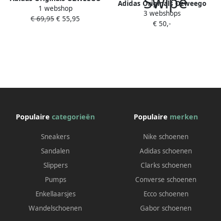
Adidas Originals Ozweego
1 webshop
Schoenen Core Black Solar
3 webshops
sneakers zwart Mesh Effen
€ 69,95
€ 55,95
Red Grey Six
€ 50,-
34
Populaire
categorieën
Populaire
merken
Sneakers
Nike schoenen
Sandalen
Adidas schoenen
Slippers
Clarks schoenen
Pumps
Converse schoenen
Enkellaarsjes
Ecco schoenen
Wandelschoenen
Gabor schoenen