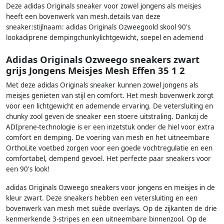
Deze adidas Originals sneaker voor zowel jongens als meisjes
heeft een bovenwerk van mesh.details van deze
sneaker:stijlnaam: adidas Originals Ozweegoold skool 90's
lookadiprene dempingchunkylichtgewicht, soepel en ademend
Adidas Originals Ozweego sneakers zwart
grijs Jongens Meisjes Mesh Effen 35 1 2
Met deze adidas Originals sneaker kunnen zowel jongens als
meisjes genieten van stijl en comfort. Het mesh bovenwerk zorgt
voor een lichtgewicht en ademende ervaring. De vetersluiting en
chunky zool geven de sneaker een stoere uitstraling. Dankzij de
ADIprene-technologie is er een inzetstuk onder de hiel voor extra
comfort en demping. De voering van mesh en het uitneembare
OrthoLite voetbed zorgen voor een goede vochtregulatie en een
comfortabel, dempend gevoel. Het perfecte paar sneakers voor
een 90's look!
adidas Originals Ozweego sneakers voor jongens en meisjes in de
kleur zwart. Deze sneakers hebben een vetersluiting en een
bovenwerk van mesh met suède overlays. Op de zijkanten de drie
kenmerkende 3-stripes en een uitneembare binnenzool. Op de