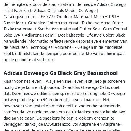
de menigte die door de stad straten in de nieuwe Adidas Ozwego
reist! Fabrikant: Adidas Originals Model: Oz Wego J
Catalogusnummer: Ee 7775 Outdoor Materiaal: Mesh + TPU +
Suede leer + Graanleer Intern materiaal: Textielmateriaal Inzet:
Textielmateriaal + Synthetisch materiaal Outter Sole: Gum Central
Sole: EVA + Adiprene Foam + Doel: Lifestyle: Lifestyle Color: Black
Aanvullende informatie: reflecterende decoratieve elementen van
de hielbuizen Technologies: Adiprene+ - Gelegen in de middelste
zool biedt uitstekende demping door de sterkte van de hielimpact
op de grond te absorberen.
Adidas Ozweego Gs Black Gray Basisschool
Klaar voor het leven :; Als je een snel leven leidt, heb je schoenen
nodig die je kunnen bijhouden. De adidas Ozweego Celox doet
dat. Deze nieuwe editie is geïnspireerd op het originele Ozweego-
ontwerp uit de jaren 90 en brengt je overal naartoe. Het
bovenwerk van textiel en mesh geeft je voeten het ademende
comfort dat ze nodig hebben om de uitdagingen van elke nieuwe
dag aan te gaan. De sneakers helpen je ook om grenzen te
verleggen, dankzij de EVA-tussenzool vol Adiprene en Adiprene+
demping. Met de adidas Ozweego Celox ben je klaar voor alles