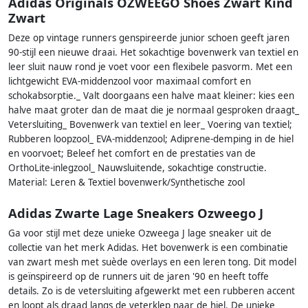
Adidas Originals OZWEEGO Shoes Zwart Kind
Zwart
Deze op vintage runners genspireerde junior schoen geeft jaren
90-stijl een nieuwe draai. Het sokachtige bovenwerk van textiel en
leer sluit nauw rond je voet voor een flexibele pasvorm. Met een
lichtgewicht EVA-middenzool voor maximaal comfort en
schokabsorptie._ Valt doorgaans een halve maat kleiner: kies een
halve maat groter dan de maat die je normaal gesproken draagt_
Vetersluiting_ Bovenwerk van textiel en leer_ Voering van textiel;
Rubberen loopzool_ EVA-middenzool; Adiprene-demping in de hiel
en voorvoet; Beleef het comfort en de prestaties van de
OrthoLite-inlegzool_ Nauwsluitende, sokachtige constructie.
Material: Leren & Textiel bovenwerk/Synthetische zool
Adidas Zwarte Lage Sneakers Ozweego J
Ga voor stijl met deze unieke Ozweega J lage sneaker uit de
collectie van het merk Adidas. Het bovenwerk is een combinatie
van zwart mesh met suède overlays en een leren tong. Dit model
is geïnspireerd op de runners uit de jaren '90 en heeft toffe
details. Zo is de vetersluiting afgewerkt met een rubberen accent
en loopt als draad langs de veterklep naar de hiel. De unieke