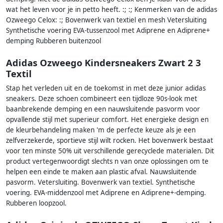
wat het leven voor je in petto heeft. :; :; Kenmerken van de adidas
Ozweego Celox: :; Bovenwerk van textiel en mesh Vetersluiting
Synthetische voering EVA-tussenzool met Adiprene en Adiprene+
demping Rubberen buitenzool
Adidas Ozweego Kindersneakers Zwart 2 3
Textil
Stap het verleden uit en de toekomst in met deze junior adidas
sneakers. Deze schoen combineert een tijdloze 90s-look met
baanbrekende demping en een nauwsluitende pasvorm voor
opvallende stijl met superieur comfort. Het energieke design en
de kleurbehandeling maken 'm de perfecte keuze als je een
zelfverzekerde, sportieve stijl wilt rocken. Het bovenwerk bestaat
voor ten minste 50% uit verschillende gerecyclede materialen. Dit
product vertegenwoordigt slechts n van onze oplossingen om te
helpen een einde te maken aan plastic afval. Nauwsluitende
pasvorm. Vetersluiting. Bovenwerk van textiel. Synthetische
voering. EVA-middenzool met Adiprene en Adiprene+-demping.
Rubberen loopzool.