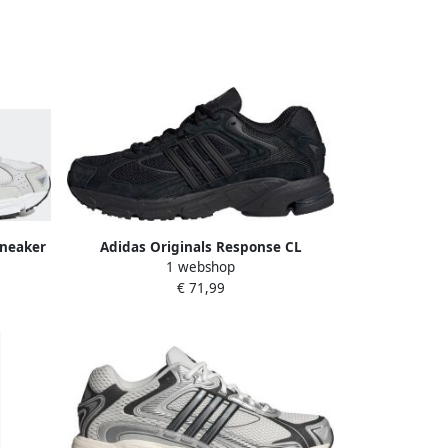
Sneaker
Adidas Originals Response CL
1 webshop
ß maat:
Schoenen Unisex Zwart
€ 71,99
 3 42 43
3