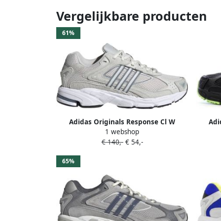
Vergelijkbare producten
61%
Adidas Originals Response Cl W
Adi
1 webshop
Sneaker Fashion sneakers Schoenen
Sne
€ 140,-
€ 54,-
grau maat: 38 2 3 beschikbare
prelov
maaten:38 2 3
maat: 3
65%