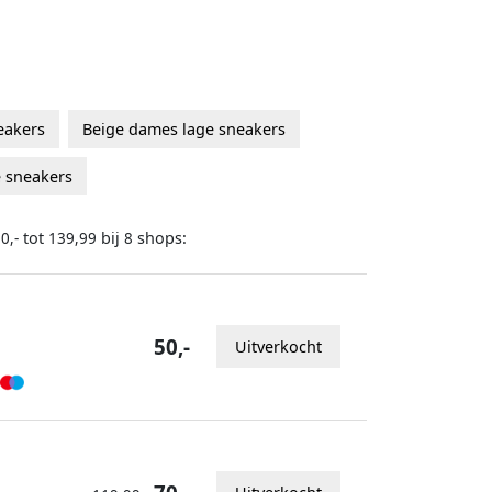
eakers
Beige dames lage sneakers
e sneakers
tot
bij
shops:
0,-
139,99
8
50,-
Uitverkocht