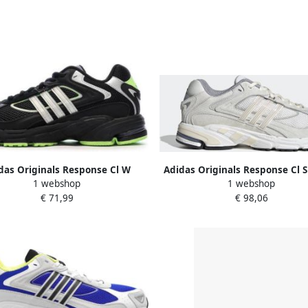
das Originals Response Cl W
Adidas Originals Response Cl 
1 webshop
1 webshop
aker Trendy Sneakers Dames
Fashion sneakers Schoenen wei
€ 71,99
€ 98,06
ed fig shadow red preloved ink
40 2 3 beschikbare maaten:41 1
8 beschikbare maaten:36 2 3 37
1 3 44 2 3 45 1 3 46 40 2 
1 3 38 3