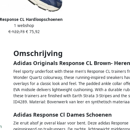
 Response CL Hardloopschoenen
1 webshop
Blue
€ 122,73
€ 75,92
Omschrijving
Adidas Originals Response CL Brown- Here
Feel sporty underfoot with these men's Response CL trainers 
Wonder Quartz colourway, these running-inspired sneakers ha
overlays for a classic look and feel. The padded ankle collar of
EVA midsole delivers lightweight cushioning. With a durable rub
these trainers are finished with Earth Strata 3-Stripes and the
ID4289. Material: Bovenwerk van leer en synthetisch materiaal
Adidas Response Cl Dames Schoenen
Zie eruit alsof je overal klaar voor bent. Deze adidas Response 
n
geïnspireerd op trailrunners. De zachte, lichtgewicht middenzool