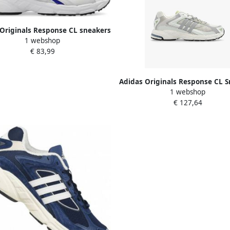
Originals Response CL sneakers
1 webshop
Meerkleurig Dames
€ 83,99
Adidas Originals Response CL 
1 webshop
boekjaar 2015
€ 127,64