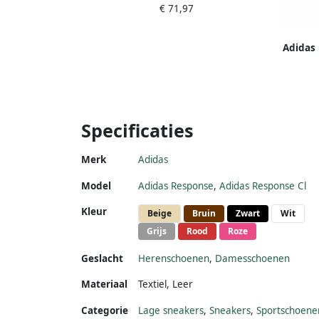
€ 71,97
het ontwerp van de adidas response cl
Adidas
Specificaties
Merk
Adidas
Model
Adidas Response
,
Adidas Response Cl
Kleur
Beige
Bruin
Zwart
Wit
Grijs
Rood
Roze
Geslacht
Herenschoenen
,
Damesschoenen
Materiaal
Textiel
,
Leer
Categorie
Lage sneakers
,
Sneakers
,
Sportschoene