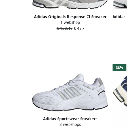
Adidas Originals Response Cl Sneaker
Adidas 
1 webshop
Fashion sneakers Schoenen metal grey
€ 138,46
€ 48,-
grey four crystal white maat: 45 1 3
beschikbare maaten:41 1 3 42 45 1
38%
Adidas Sportswear Sneakers
3 webshops
CRAZYCHAOS 2000 geïnspireerd door