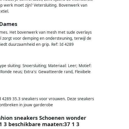
p werk moet zijn? Vetersluiting. Bovenwerk van
xtiel.
 Dames
dames. Het bovenwerk van mesh met sude overlays
ool zorgt voor demping en ondersteuning, terwijl de
biedt duurzaamheid en grip. Ref: Id 4289
pe sluiting: Snoersluiting; Materiaal: Leer; Motief:
 Ronde neus; Extra's: Gewatteerde rand, Flexibele
Id 4289 35.3 sneakers voor vrouwen. Deze sneakers
t ontbreken in jouw garderobe
ashion sneakers Schoenen wonder
1 3 beschikbare maaten:37 1 3