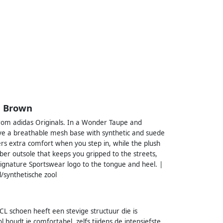
n Brown
from adidas Originals. In a Wonder Taupe and
ve a breathable mesh base with synthetic and suede
fers extra comfort when you step in, while the plush
ber outsole that keeps you gripped to the streets,
 signature Sportswear logo to the tongue and heel. |
/synthetische zool
CL schoen heeft een stevige structuur die is
 houdt je comfortabel, zelfs tijdens de intensiefste