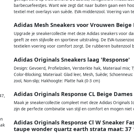
barbecuefeestjes. Want wie zegt dat naar buiten gaan een hoo
textiel met overlays van suède. EVA-middenzool. Voering van te
Adidas Mesh Sneakers voor Vrouwen Beige
Upgrade je sneakercollectie met deze Adidas sneakers voor 
geeft ze een stijlvolle en sportieve uitstraling. De EVA-tussenz
textielen voering voor comfort zorgt. De rubberen buitenzool 
Adidas Originals Sneakers laag 'Response'
Design: Gevoerd, Profielzolen, Versterkte hak, Materiaal mix; Ty
Color-Blocking; Materiaal: Glad leer, Mesh, Suède; Schoenneus:
zool, Non-slip; Hakhoogte: Platte hak (0-3 cm)
Adidas Originals Response CL Beige Dames
47
,
Maak je sneakercollectie compleet met deze Adidas Originals 
zijn de perfecte combinatie van stijl en comfort en mogen nie
on
Adidas Originals Response Cl W Sneaker F
hak
taupe wonder quartz earth strata maat: 37 