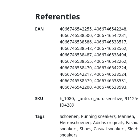
Referenties
EAN
4066746542255
,
4066746542248
,
4066746538500
,
4066746542231
,
4066746538586
,
4066746538517
,
4066746538548
,
4066746538562
,
4066746538487
,
4066746538494
,
4066746538555
,
4066746542262
,
4066746538470
,
4066746542224
,
4066746542217
,
4066746538524
,
4066746538579
,
4066746538531
,
4066746542200
,
4066746538593
,
SKU
h_1080
,
f_auto
,
q_auto:sensitive
,
91125
ID4289
Tags
Schoenen, Running sneakers, Mannen,
Herenschoenen, Adidas originals, Fashi
sneakers, Shoes, Casual sneakers, Slee
sneakers