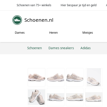
Schoenen van 75+ winkels
Hier bespaar je tijd en geld
Schoenen.nl
Dames
Heren
Meisjes
Schoenen
Dames sneakers
Adidas