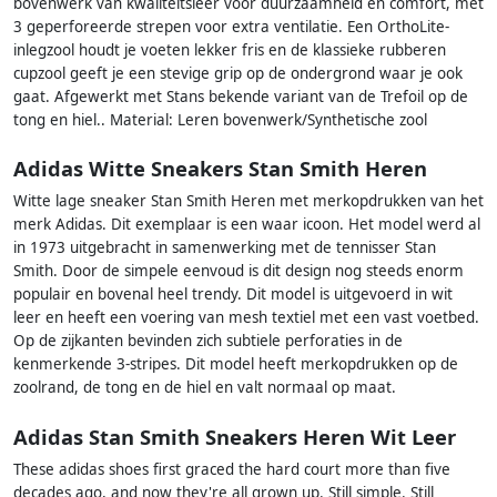
bovenwerk van kwaliteitsleer voor duurzaamheid en comfort, met
3 geperforeerde strepen voor extra ventilatie. Een OrthoLite-
inlegzool houdt je voeten lekker fris en de klassieke rubberen
cupzool geeft je een stevige grip op de ondergrond waar je ook
gaat. Afgewerkt met Stans bekende variant van de Trefoil op de
tong en hiel.. Material: Leren bovenwerk/Synthetische zool
Adidas Witte Sneakers Stan Smith Heren
Witte lage sneaker Stan Smith Heren met merkopdrukken van het
merk Adidas. Dit exemplaar is een waar icoon. Het model werd al
in 1973 uitgebracht in samenwerking met de tennisser Stan
Smith. Door de simpele eenvoud is dit design nog steeds enorm
populair en bovenal heel trendy. Dit model is uitgevoerd in wit
leer en heeft een voering van mesh textiel met een vast voetbed.
Op de zijkanten bevinden zich subtiele perforaties in de
kenmerkende 3-stripes. Dit model heeft merkopdrukken op de
zoolrand, de tong en de hiel en valt normaal op maat.
Adidas Stan Smith Sneakers Heren Wit Leer
These adidas shoes first graced the hard court more than five
decades ago, and now they're all grown up. Still simple. Still