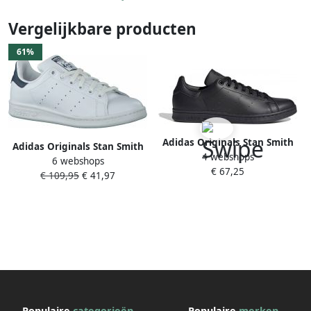
Vergelijkbare producten
61%
Adidas Originals Stan Smith
Adidas Originals Stan Smith
4 webshops
sneakers zwart Gerecycled
6 webshops
Sneaker Fashion sneakers
€ 67,25
polyester (duurzaam) 37 1 3
€ 109,95
€ 41,97
Schoenen ftwr white ftwr
white conavy maat: 45 1 3
beschikbare maaten:41 1 3
42 43 1 3 44 4
Populaire
categorieën
Populaire
merken