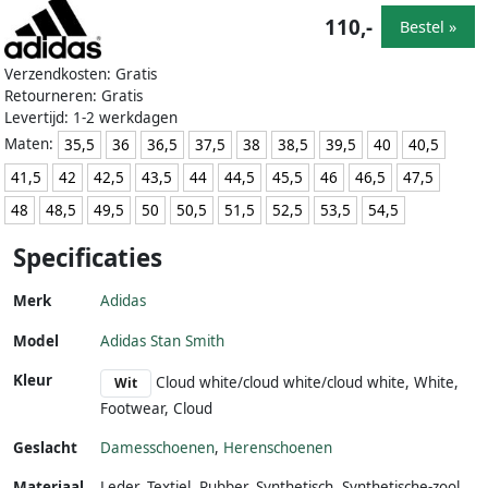
110,-
Bestel »
Verzendkosten: Gratis
Retourneren: Gratis
Levertijd: 1-2 werkdagen
Maten:
35,5
36
36,5
37,5
38
38,5
39,5
40
40,5
41,5
42
42,5
43,5
44
44,5
45,5
46
46,5
47,5
48
48,5
49,5
50
50,5
51,5
52,5
53,5
54,5
Specificaties
Merk
Adidas
Model
Adidas Stan Smith
Kleur
Cloud white/cloud white/cloud white, White,
Wit
Footwear, Cloud
Geslacht
Damesschoenen
,
Herenschoenen
Materiaal
Leder
,
Textiel
,
Rubber
,
Synthetisch
,
Synthetische-zool
,