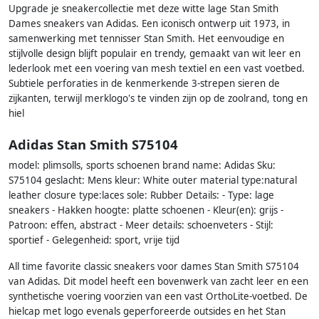
Upgrade je sneakercollectie met deze witte lage Stan Smith
Dames sneakers van Adidas. Een iconisch ontwerp uit 1973, in
samenwerking met tennisser Stan Smith. Het eenvoudige en
stijlvolle design blijft populair en trendy, gemaakt van wit leer en
lederlook met een voering van mesh textiel en een vast voetbed.
Subtiele perforaties in de kenmerkende 3-strepen sieren de
zijkanten, terwijl merklogo's te vinden zijn op de zoolrand, tong en
hiel
Adidas Stan Smith S75104
model: plimsolls, sports schoenen brand name: Adidas Sku:
S75104 geslacht: Mens kleur: White outer material type:natural
leather closure type:laces sole: Rubber Details: - Type: lage
sneakers - Hakken hoogte: platte schoenen - Kleur(en): grijs -
Patroon: effen, abstract - Meer details: schoenveters - Stijl:
sportief - Gelegenheid: sport, vrije tijd
All time favorite classic sneakers voor dames Stan Smith S75104
van Adidas. Dit model heeft een bovenwerk van zacht leer en een
synthetische voering voorzien van een vast OrthoLite-voetbed. De
hielcap met logo evenals geperforeerde outsides en het Stan