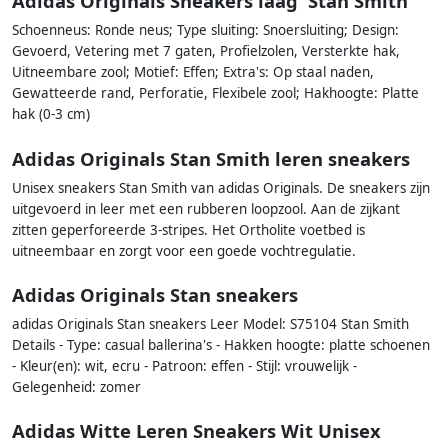
Adidas Originals Sneakers laag 'Stan Smith'
Schoenneus: Ronde neus; Type sluiting: Snoersluiting; Design:
Gevoerd, Vetering met 7 gaten, Profielzolen, Versterkte hak,
Uitneembare zool; Motief: Effen; Extra's: Op staal naden,
Gewatteerde rand, Perforatie, Flexibele zool; Hakhoogte: Platte
hak (0-3 cm)
Adidas Originals Stan Smith leren sneakers
Unisex sneakers Stan Smith van adidas Originals. De sneakers zijn
uitgevoerd in leer met een rubberen loopzool. Aan de zijkant
zitten geperforeerde 3-stripes. Het Ortholite voetbed is
uitneembaar en zorgt voor een goede vochtregulatie.
Adidas Originals Stan sneakers
adidas Originals Stan sneakers Leer Model: S75104 Stan Smith
Details - Type: casual ballerina's - Hakken hoogte: platte schoenen
- Kleur(en): wit, ecru - Patroon: effen - Stijl: vrouwelijk -
Gelegenheid: zomer
Adidas Witte Leren Sneakers Wit Unisex