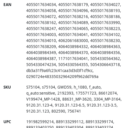
EAN
4055017634034
,
4055017638179
,
4055017634027
,
4055017634058
,
4055017634096
,
4055017638193
,
4055017634072
,
4055017638216
,
4055017638186
,
4055017638162
,
4055017634089
,
4055017633990
,
4055017638247
,
4055017634065
,
4055017638223
,
4055017634003
,
4055017634041
,
4055017634102
,
4055017634010
,
4062061683000
,
4055017638230
,
4055017638209
,
4064038984332
,
4064038984363
,
4064038984349
,
4064038984370
,
4064038984356
,
4064038984387
,
1171017634041
,
5054330564362
,
5054330474234
,
5054330564355
,
5054306643718
,
db3a31f9a6fc23c41caa3d3d3f1cf9cc
,
0290724e48335032964209f962dd769a
SKU
S75104
,
s75104
,
GWD59
,
h_1080
,
f_auto
,
q_auto:sensitive
,
2192393
,
175571723
,
86612074
,
V199474_MP-1428
,
88631_MP-3620
,
3304_MP-3164
,
9120.31.123-4
,
9120.31.123-6.5
,
9120.31.123-3.5
,
9120.31.123
,
802590
,
756741
UPC
191982599214, 889133299112, 889133299174,
889133403250, 889133403304, 889133403274,