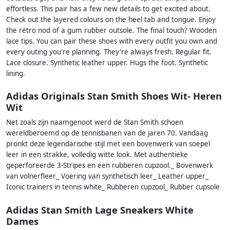
effortless. This pair has a few new details to get excited about.
Check out the layered colours on the heel tab and tongue. Enjoy
the retro nod of a gum rubber outsole. The final touch? Wooden
lace tips. You can pair these shoes with every outfit you own and
every outing you're planning. They're always fresh. Regular fit.
Lace closure. Synthetic leather upper. Hugs the foot. Synthetic
lining.
Adidas Originals Stan Smith Shoes Wit- Heren
Wit
Net zoals zijn naamgenoot werd de Stan Smith schoen
wereldberoemd op de tennisbanen van de jaren 70. Vandaag
pronkt deze legendarische stijl met een bovenwerk van soepel
leer in een strakke, volledig witte look. Met authentieke
geperforeerde 3-Stripes en een rubberen cupzool._ Bovenwerk
van volnerfleer_ Voering van synthetisch leer_ Leather upper_
Iconic trainers in tennis white_ Rubberen cupzool_ Rubber cupsole
Adidas Stan Smith Lage Sneakers White
Dames