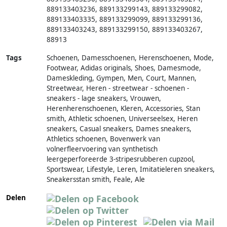
889133403236, 889133299143, 889133299082,
889133403335, 889133299099, 889133299136,
889133403243, 889133299150, 889133403267,
88913
Tags
Schoenen, Damesschoenen, Herenschoenen, Mode,
Footwear, Adidas originals, Shoes, Damesmode,
Dameskleding, Gympen, Men, Court, Mannen,
Streetwear, Heren - streetwear - schoenen -
sneakers - lage sneakers, Vrouwen,
Herenherenschoenen, Kleren, Accessories, Stan
smith, Athletic schoenen, Universeelsex, Heren
sneakers, Casual sneakers, Dames sneakers,
Athletics schoenen, Bovenwerk van
volnerfleervoering van synthetisch
leergeperforeerde 3-stripesrubberen cupzool,
Sportswear, Lifestyle, Leren, Imitatieleren sneakers,
Sneakersstan smith, Feale, Ale
Delen