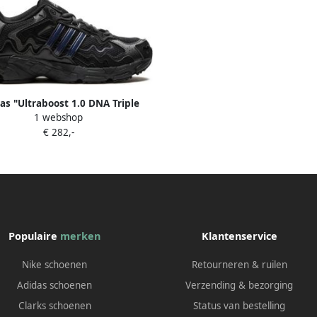
as "Ultraboost 1.0 DNA Triple
1 webshop
Black sneakers" Zwart
€ 282,-
Populaire
merken
Klantenservice
Nike schoenen
Retourneren & ruilen
Adidas schoenen
Verzending & bezorging
Clarks schoenen
Status van bestelling