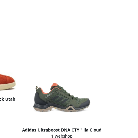
ck Utah
 Team
aars
Adidas Ultraboost DNA CTY " ila Cloud
1 webshop
White Collegiate Burgundy" sneakers