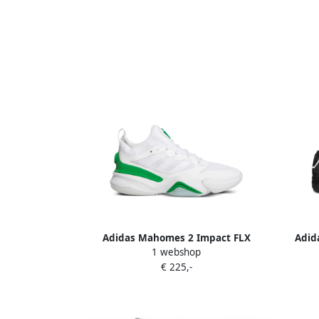
Adidas Mahomes 2 Impact FLX
Adid
1 webshop
sneakers Wit
Grey
€ 225,-