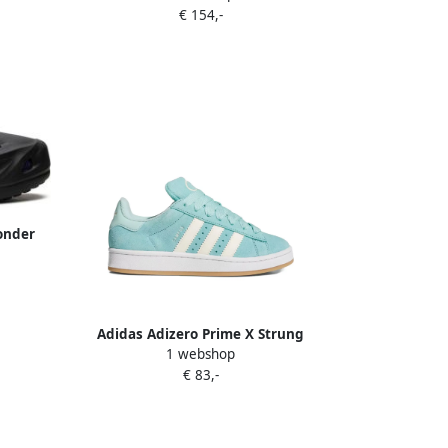
€ 154,-
Blauw
onder
let"
Adidas Adizero Prime X Strung
1 webshop
"Solarred Coreblack Bludaw" sneakers
€ 83,-
Solarred Coreblack Bludaw