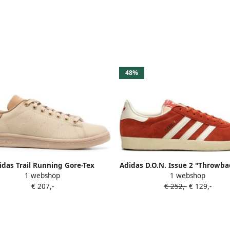
48%
idas Trail Running Gore-Tex
Adidas D.O.N. Issue 2 "Throwba
1 webshop
1 webshop
cerocker 2.0 sneakers Zwart
Jazz Team Collegiate Purple
€ 207,-
€ 252,-
€ 129,-
Collegiate Gold" sneakers P