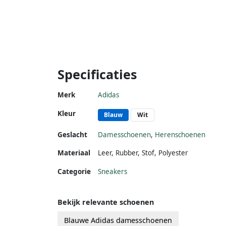
Specificaties
Merk
Adidas
Kleur
Blauw
Wit
Geslacht
Damesschoenen
,
Herenschoenen
Materiaal
Leer
,
Rubber
,
Stof
,
Polyester
Categorie
Sneakers
Bekijk relevante schoenen
Blauwe Adidas damesschoenen