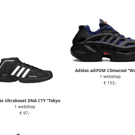
Adidas adiFOM Climacool "W
1 webshop
White Core Black Better Scar
€ 153,-
sneakers Wit
as Ultraboost DNA CTY "Tokyo
1 webshop
 Four Grey Six" sneakers Grijs
€ 97,-