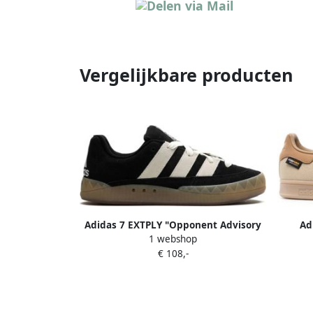
Vergelijkbare producten
Adidas 7 EXTPLY "Opponent Advisory
Ad
1 webshop
Cloud White Core Black Cloud White"
Tra
€ 108,-
sneakers Wit