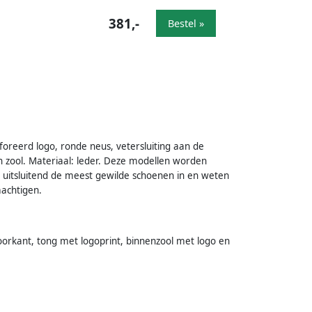
381,-
Bestel »
foreerd logo, ronde neus, vetersluiting aan de
n zool. Materiaal: leder. Deze modellen worden
uitsluitend de meest gewilde schoenen in en weten
machtigen.
oorkant, tong met logoprint, binnenzool met logo en