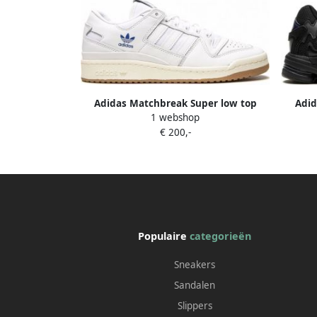
Adidas Matchbreak Super low top
Adid
1 webshop
sneakers rubber Polyester suède 12.5
€ 200,-
Grijs
Populaire
categorieën
Sneakers
Sandalen
Slippers