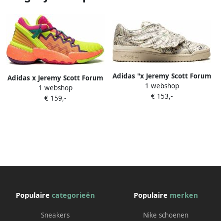
Adidas "x Jeremy Scott Forum
Adidas x Jeremy Scott Forum
1 webshop
Wings 1.0 Money sneakers"
1 webshop
low-top sneakers Roze
€ 153,-
Bruin
€ 159,-
Populaire
categorieën
Populaire
merken
Sneakers
Nike schoenen