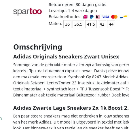
Retourneren: 30 dagen gratis
Levertijd: 1-4 werkdagen
Betaalmethodes:
Maten:
36
36,5
41,5
42
44
Omschrijving
Adidas Originals Sneakers Zwart Unisex
Sommige van de gebruikte materialen zijn afkomstig van gerec
korrels - Tpu, dat duizenden capsules bevat. Dankzij deze innovat
een maximale energieretour. Symbool: Gy 8247 Model: Adidas O
Originals Seizoen: Lente/Zomer 23 Inzetstuk: textielmateriaal 
textielmateriaal + synthetisch leer + TPU Tussenzool: Boost ™
Binnenmateriaal: textielmateriaal Buitenzool: rubber Doel: leven
Adidas Zwarte Lage Sneakers Zx 1k Boost 2
Een paar stoere sneakers mag niet ontbreken in jouw schoenen
n
van het merk Adidas. Dit model is uitgevoerd in textiel met l
look. Het binnenwerk is van textiel en de sneaker heeft een ui