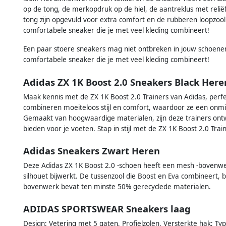
op de tong, de merkopdruk op de hiel, de aantreklus met reliëf
tong zijn opgevuld voor extra comfort en de rubberen loopzool me
comfortabele sneaker die je met veel kleding combineert!
Een paar stoere sneakers mag niet ontbreken in jouw schoenen
comfortabele sneaker die je met veel kleding combineert!
Adidas ZX 1K Boost 2.0 Sneakers Black Here
Maak kennis met de ZX 1K Boost 2.0 Trainers van Adidas, per
combineren moeiteloos stijl en comfort, waardoor ze een onmis
Gemaakt van hoogwaardige materialen, zijn deze trainers on
bieden voor je voeten. Stap in stijl met de ZX 1K Boost 2.0 Trai
Adidas Sneakers Zwart Heren
Deze Adidas ZX 1K Boost 2.0 -schoen heeft een mesh -bovenwer
silhouet bijwerkt. De tussenzool die Boost en Eva combineert,
bovenwerk bevat ten minste 50% gerecyclede materialen.
ADIDAS SPORTSWEAR Sneakers laag
Design: Vetering met 5 gaten, Profielzolen, Versterkte hak; Type