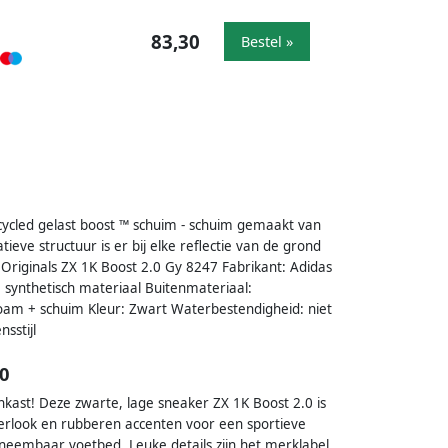
83,30
Bestel »
ycled gelast boost ™ schuim - schuim gemaakt van
ieve structuur is er bij elke reflectie van de grond
riginals ZX 1K Boost 2.0 Gy 8247 Fabrikant: Adidas
+ synthetisch materiaal Buitenmateriaal:
 Foam + schuim Kleur: Zwart Waterbestendigheid: niet
sstijl
.0
kast! Deze zwarte, lage sneaker ZX 1K Boost 2.0 is
ederlook en rubberen accenten voor een sportieve
tneembaar voetbed. Leuke details zijn het merklabel