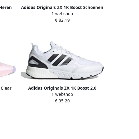
 Heren
Adidas Originals ZX 1K Boost Schoenen
1 webshop
d White
Cloud White Carbon Wonder White
€ 82,19
Dames
 Clear
Adidas Originals ZX 1K Boost 2.0
1 webshop
 Dames
Sneakers Schoenen Wit GZ3549
€ 95,20