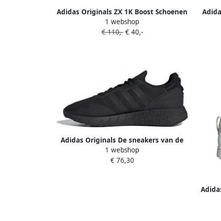
Adidas Originals ZX 1K Boost Schoenen
Adida
1 webshop
Core Black Solar Orange Silver Metallic
Crystal
€ 110,-
€ 40,-
Dames
Adidas Originals De sneakers van de
1 webshop
ier Zx 1K Boost
€ 76,30
Adida
Whit