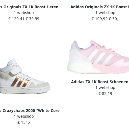
s Originals ZX 1K Boost Heren
Adidas Originals ZX 1K Boost
1 webshop
1 webshop
 White Silver Metallic Core Black
Core Black Silver Metallic Clou
€ 129,41
€ 39,99
€ 109,99
€ 30,-
Heren
Dames
Adidas ZX 1K Boost Schoenen
1 webshop
Pink Cloud White Violet Tone
€ 82,19
s Crazychaos 2000 "White Core
1 webshop
e Silver Met Semi Flash Aqua"
€ 154,-
sneakers Wit