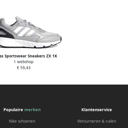
as Sportswear Sneakers ZX 1K
1 webshop
BOOST 2.0
€ 59,43
Populaire
merken
Klantenservice
Nike schoenen
Retourneren & ruilen