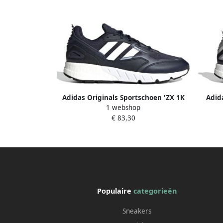
Adidas Originals Sportschoen 'ZX 1K
Adid
1 webshop
BOOST 2.0'
€ 83,30
Populaire
categorieën
Sneakers