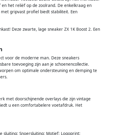
 en het reliëf op de zoolrand. De enkelkraag en
t gripvast profiel biedt stabiliteit. Een
kast! Deze zwarte, lage sneaker ZX 1K Boost 2. Een
n
fect voor de moderne man. Deze sneakers
bare toevoeging zijn aan je schoenencollectie.
tworpen om optimale ondersteuning en demping te
ners.
k met doorschijnende overlays die zijn vintage
 biedt u een comfortabelere voetafdruk. Het
 sluiting: Snoersluiting; Motief: Logoprint;