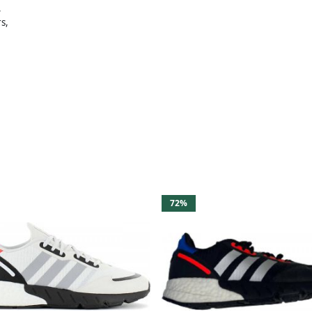
,
s,
72%