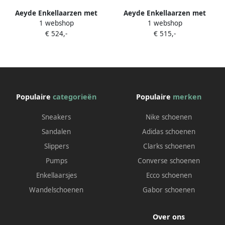
Aeyde Enkellaarzen met
Aeyde Enkellaarzen met
1 webshop
1 webshop
slangenleer-effect Beige
puntige neus Zwart
€ 524,-
€ 515,-
Populaire
categorieën
Populaire
merken
Sneakers
Nike schoenen
Sandalen
Adidas schoenen
Slippers
Clarks schoenen
Pumps
Converse schoenen
Enkellaarsjes
Ecco schoenen
Wandelschoenen
Gabor schoenen
Over ons