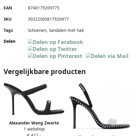
EAN
8740179209775
SKU
30322S00817920977
Tags
Schoenen, Sandalen met hak
Delen
Vergelijkbare producten
Alexander Wang Zwarte
1 webshop
Nylon Instap Sandalen
€ 412,-