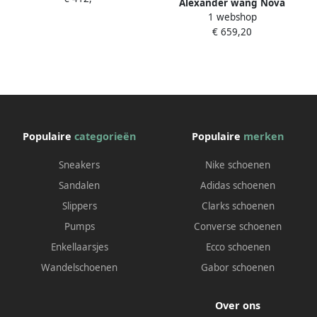
Alexander wang Nova
1 webshop
sandalen 105 mm Zwart
€ 659,20
Dames
Populaire
categorieën
Populaire
merken
Sneakers
Nike schoenen
Sandalen
Adidas schoenen
Slippers
Clarks schoenen
Pumps
Converse schoenen
Enkellaarsjes
Ecco schoenen
Wandelschoenen
Gabor schoenen
Over ons