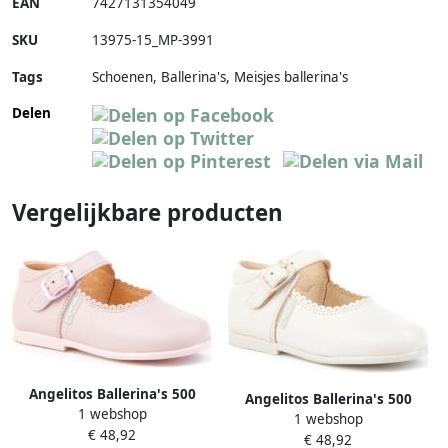
EAN
7427131354049
SKU
13975-15_MP-3991
Tags
Schoenen, Ballerina's, Meisjes ballerina's
Delen
Vergelijkbare producten
Angelitos Ballerina's 500
Angelitos Ballerina's 500
1 webshop
Rosa
1 webshop
Blanco
€ 48,92
€ 48,92