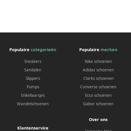
Populaire
categorieën
Populaire
merken
Sneakers
Nike schoenen
Sandalen
Adidas schoenen
Slippers
Clarks schoenen
Pumps
Converse schoenen
Enkellaarsjes
Ecco schoenen
Wandelschoenen
Gabor schoenen
Over ons
Klantenservice