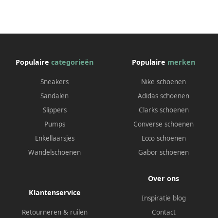
Populaire
categorieën
Populaire
merken
Sneakers
Nike schoenen
Sandalen
Adidas schoenen
Slippers
Clarks schoenen
Pumps
Converse schoenen
Enkellaarsjes
Ecco schoenen
Wandelschoenen
Gabor schoenen
Over ons
Klantenservice
Inspiratie blog
Retourneren & ruilen
Contact