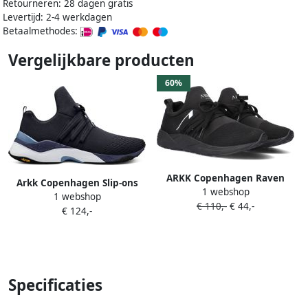
Retourneren: 28 dagen gratis
Levertijd: 2-4 werkdagen
Betaalmethodes:
Vergelijkbare producten
60%
ARKK Copenhagen Raven
Arkk Copenhagen Slip-ons
1 webshop
Mesh PET S-E15 Zwart
1 webshop
'Raven FG PET Vulkn Vibram'
€ 110,-
€ 44,-
Sneakers
€ 124,-
Specificaties