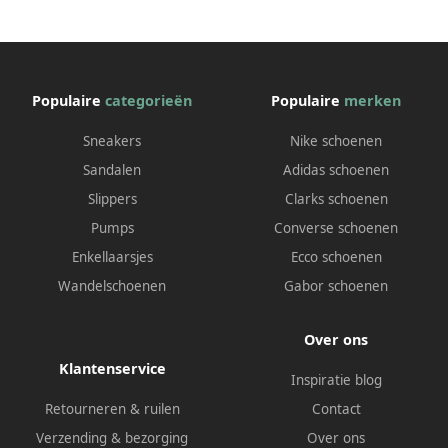
Populaire
categorieën
Populaire
merken
Sneakers
Nike schoenen
Sandalen
Adidas schoenen
Slippers
Clarks schoenen
Pumps
Converse schoenen
Enkellaarsjes
Ecco schoenen
Wandelschoenen
Gabor schoenen
Over ons
Klantenservice
Inspiratie blog
Retourneren & ruilen
Contact
Verzending & bezorging
Over ons