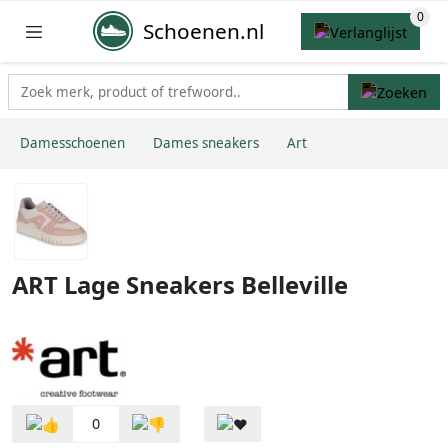
Schoenen.nl
Damesschoenen
Dames sneakers
Art
ART Lage Sneakers Belleville
0