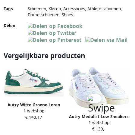
Tags
Schoenen, Kleren, Accessories, Athletic schoenen,
Damesschoenen, Shoes
Delen
Vergelijkbare producten
Autry Witte Groene Leren
1 webshop
Sneakers met Geperforeerde
Autry Medalist Low Sneakers
€ 143,17
Neus Green
1 webshop
In Leather Color White Pink
€ 139,-
Wit Dames