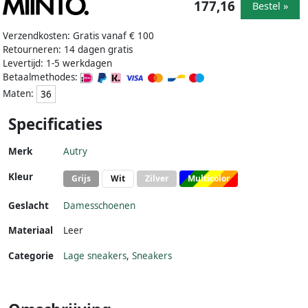
177,16
Bestel »
Verzendkosten: Gratis vanaf € 100
Retourneren: 14 dagen gratis
Levertijd: 1-5 werkdagen
Betaalmethodes:
Maten:
36
Specificaties
Merk
Autry
Kleur
Grijs
Wit
Zilver
Multicolor
Geslacht
Damesschoenen
Materiaal
Leer
Categorie
Lage sneakers
,
Sneakers