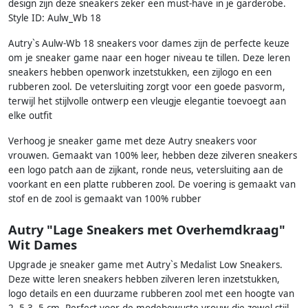
design zijn deze sneakers zeker een must-have in je garderobe.
Style ID: Aulw_Wb 18
Autry`s Aulw-Wb 18 sneakers voor dames zijn de perfecte keuze
om je sneaker game naar een hoger niveau te tillen. Deze leren
sneakers hebben openwork inzetstukken, een zijlogo en een
rubberen zool. De vetersluiting zorgt voor een goede pasvorm,
terwijl het stijlvolle ontwerp een vleugje elegantie toevoegt aan
elke outfit
Verhoog je sneaker game met deze Autry sneakers voor
vrouwen. Gemaakt van 100% leer, hebben deze zilveren sneakers
een logo patch aan de zijkant, ronde neus, vetersluiting aan de
voorkant en een platte rubberen zool. De voering is gemaakt van
stof en de zool is gemaakt van 100% rubber
Autry "Lage Sneakers met Overhemdkraag"
Wit Dames
Upgrade je sneaker game met Autry`s Medalist Low Sneakers.
Deze witte leren sneakers hebben zilveren leren inzetstukken,
logo details en een duurzame rubberen zool met een hoogte van
2, 5-3, 5 cm. Perfect voor de modebewuste vrouw die zowel stijl