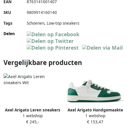
EAN
8763141601407
SKU
9809914160140
Tags
Schoenen, Low-top sneakers
Delen
Vergelijkbare producten
Axel Arigato Leren sneakers
Axel Arigato Handgemaakte
1 webshop
1 webshop
Wit
Leren Sneaker met Vintage
€ 245,-
€ 153,47
Design Multicolor