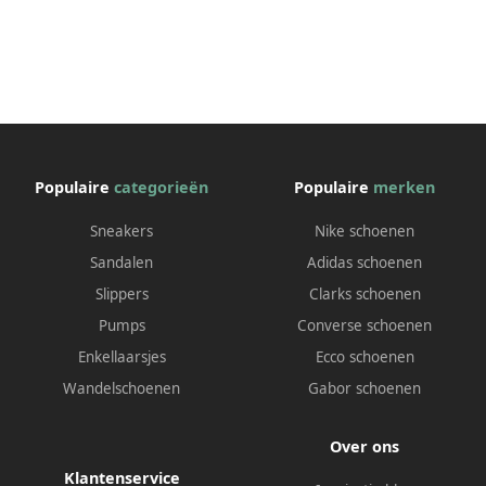
Populaire
categorieën
Populaire
merken
Sneakers
Nike schoenen
Sandalen
Adidas schoenen
Slippers
Clarks schoenen
Pumps
Converse schoenen
Enkellaarsjes
Ecco schoenen
Wandelschoenen
Gabor schoenen
Over ons
Klantenservice