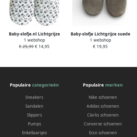
Baby-slofje.nl Lichtgrijze
Baby-slofje Lichtgrijze suede
1 webshop
1 webshop
suede babyslofjes van Wall-
babyslofjes van
€ 25,99
€ 14,95
€ 19,95
Vis
Populaire
categorieën
Populaire
merken
Sneakers
Nike schoenen
Sandalen
Adidas schoenen
Slippers
Clarks schoenen
Pumps
Converse schoenen
Enkellaarsjes
Ecco schoenen