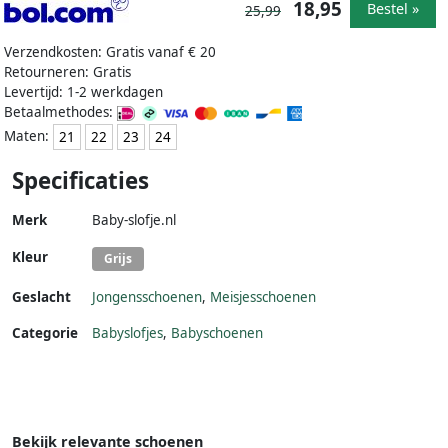
18,95
Bestel »
25,99
Verzendkosten: Gratis vanaf € 20
Retourneren: Gratis
Levertijd: 1-2 werkdagen
Betaalmethodes:
Maten:
21
22
23
24
Specificaties
Merk
Baby-slofje.nl
Kleur
Grijs
Geslacht
Jongensschoenen
,
Meisjesschoenen
Categorie
Babyslofjes
,
Babyschoenen
Bekijk relevante schoenen