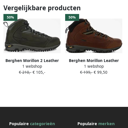
Vergelijkbare producten
50%
50%
Berghen Morillon 2 Leather
Berghen Morillon Leather
1 webshop
1 webshop
High Anthracite FW Boots
High Brown FW Boots
€ 210,-
€ 105,-
€ 199,-
€ 99,50
Trekking Adult Grijs Adult
Trekking Adult Bruin Adult
Grijs
Bruin
Populaire
categorieën
Populaire
merken