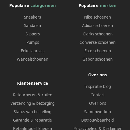
Populaire
categorieën
Populaire
merken
Sneakers
Nike schoenen
Sandalen
Adidas schoenen
Slippers
Clarks schoenen
Pumps
Converse schoenen
Enkellaarsjes
Ecco schoenen
Wandelschoenen
Gabor schoenen
Over ons
Klantenservice
Inspiratie blog
Retourneren & ruilen
Contact
Verzending & bezorging
Over ons
Status van bestelling
Samenwerken
Garantie & reparatie
Betrouwbaarheid
Betaalmogelijkheden
Privacybeleid
&
Disclaimer