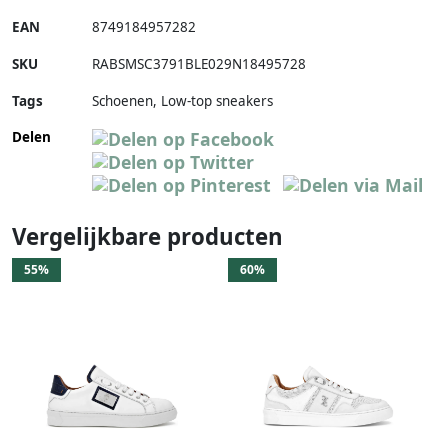
EAN
8749184957282
SKU
RABSMSC3791BLE029N18495728
Tags
Schoenen, Low-top sneakers
Delen
Vergelijkbare producten
55%
60%