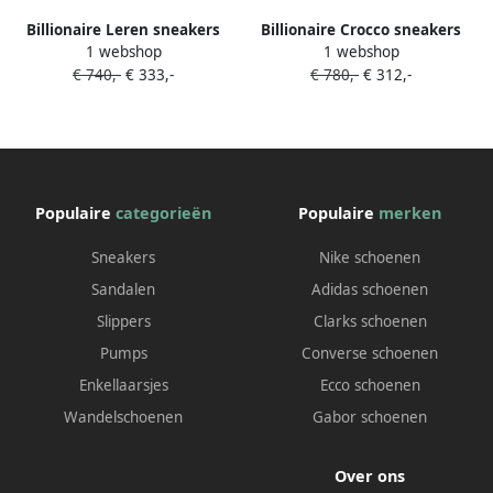
Billionaire Leren sneakers
Billionaire Crocco sneakers
1 webshop
1 webshop
met logoplakkaat Wit
Wit
€ 740,-
€ 333,-
€ 780,-
€ 312,-
Populaire
categorieën
Populaire
merken
Sneakers
Nike schoenen
Sandalen
Adidas schoenen
Slippers
Clarks schoenen
Pumps
Converse schoenen
Enkellaarsjes
Ecco schoenen
Wandelschoenen
Gabor schoenen
Over ons