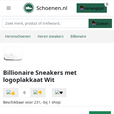
Schoenen.nl
Herenschoenen
Heren sneakers
Billionaire
Billionaire Sneakers met
logoplakkaat Wit
0
Beschikbaar voor
bij
shop:
231,-
1