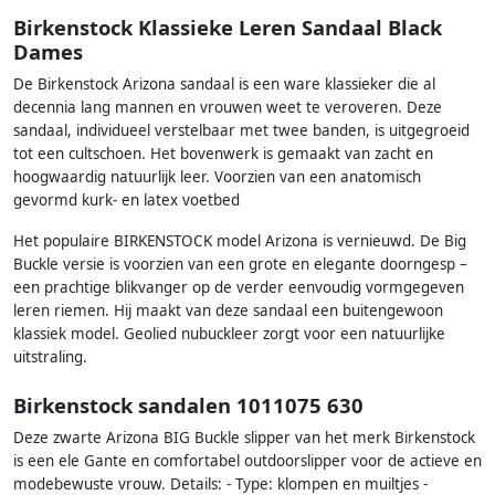
Birkenstock Klassieke Leren Sandaal Black
Dames
De Birkenstock Arizona sandaal is een ware klassieker die al
decennia lang mannen en vrouwen weet te veroveren. Deze
sandaal, individueel verstelbaar met twee banden, is uitgegroeid
tot een cultschoen. Het bovenwerk is gemaakt van zacht en
hoogwaardig natuurlijk leer. Voorzien van een anatomisch
gevormd kurk- en latex voetbed
Het populaire BIRKENSTOCK model Arizona is vernieuwd. De Big
Buckle versie is voorzien van een grote en elegante doorngesp –
een prachtige blikvanger op de verder eenvoudig vormgegeven
leren riemen. Hij maakt van deze sandaal een buitengewoon
klassiek model. Geolied nubuckleer zorgt voor een natuurlijke
uitstraling.
Birkenstock sandalen 1011075 630
Deze zwarte Arizona BIG Buckle slipper van het merk Birkenstock
is een ele Gante en comfortabel outdoorslipper voor de actieve en
modebewuste vrouw. Details: - Type: klompen en muiltjes -