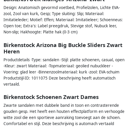
Design: Anatomisch gevormd voetbed, Profielzolen, Lichte EVA-
zool, Zool van kurk, Gesp; Type sluiting: Slip; Materiaal:
Imitatieleder; Motief: Effen; Materiaal: Imitatieleer; Schoenneus:
Open toe; Extra's: Label preegdruk, Stevige stof, Nubuck leer,
Non-slip; Hakhoogte: Platte hak (0-3 cm)
Birkenstock Arizona Big Buckle Sliders Zwart
Heren
Productdetails -Type: sandalen -Stijl: platte schoenen, casual, open
-Kleur: zwart Materiaal: -Topmateriaal: geolied nubuckleer -
Voering: glad leer -Binnenzoolmateriaal: kurk -zool: EVA-schuim
Productstijl-ID: 1011075 Deze beschrijving heeft automatisch
vertaald.
Birkenstock Schoenen Zwart Dames
Zwarte sandalen met dubbele band in toon en contrasterende
gouden gesp. Het heeft een houten effectplatform en verhoogde
witte zool die een sportieve aanraking toevoegt aan de schoen.
Comfortabel en stijl. Deze beschrijving is automach vertaald