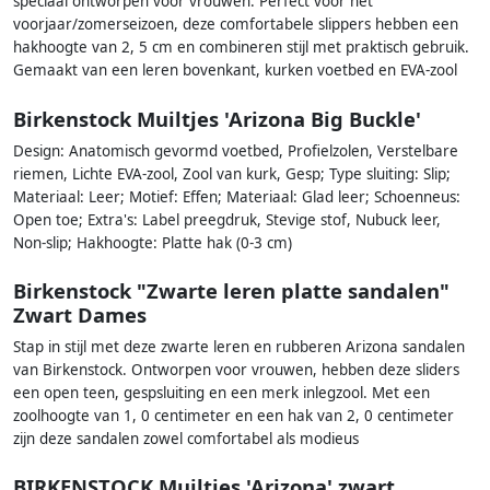
speciaal ontworpen voor vrouwen. Perfect voor het
voorjaar/zomerseizoen, deze comfortabele slippers hebben een
hakhoogte van 2, 5 cm en combineren stijl met praktisch gebruik.
Gemaakt van een leren bovenkant, kurken voetbed en EVA-zool
Birkenstock Muiltjes 'Arizona Big Buckle'
Design: Anatomisch gevormd voetbed, Profielzolen, Verstelbare
riemen, Lichte EVA-zool, Zool van kurk, Gesp; Type sluiting: Slip;
Materiaal: Leer; Motief: Effen; Materiaal: Glad leer; Schoenneus:
Open toe; Extra's: Label preegdruk, Stevige stof, Nubuck leer,
Non-slip; Hakhoogte: Platte hak (0-3 cm)
Birkenstock "Zwarte leren platte sandalen"
Zwart Dames
Stap in stijl met deze zwarte leren en rubberen Arizona sandalen
van Birkenstock. Ontworpen voor vrouwen, hebben deze sliders
een open teen, gespsluiting en een merk inlegzool. Met een
zoolhoogte van 1, 0 centimeter en een hak van 2, 0 centimeter
zijn deze sandalen zowel comfortabel als modieus
BIRKENSTOCK Muiltjes 'Arizona' zwart