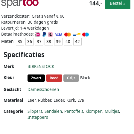
144,-
Bestel »
Verzendkosten: Gratis vanaf € 60
Retourneren: 30 dagen gratis
Levertijd: 1-4 werkdagen
Betaalmethodes:
Maten:
35
36
37
38
39
40
42
Specificaties
Merk
BIRKENSTOCK
Kleur
Black
Zwart
Rood
Grijs
Geslacht
Damesschoenen
Materiaal
Leer
,
Rubber
,
Leder
,
Kurk
,
Eva
Categorie
Slippers
,
Sandalen
,
Pantoffels
,
Klompen
,
Muiltjes
,
Instappers