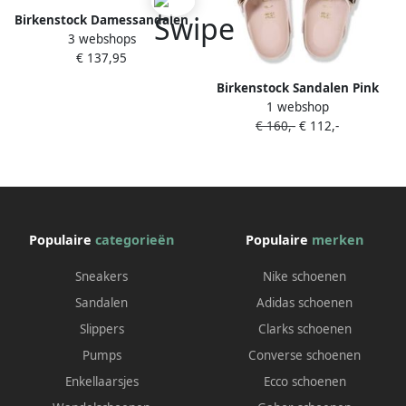
Birkenstock Damessandalen
3 webshops
Arizona Big Buckle Natural
€ 137,95
Leather Oiled Etroit Bruin
Dames
Birkenstock Sandalen Pink
1 webshop
Arizona Big Buckle Sandal in
€ 160,-
€ 112,-
poeder roze
Populaire
categorieën
Populaire
merken
Sneakers
Nike schoenen
Sandalen
Adidas schoenen
Slippers
Clarks schoenen
Pumps
Converse schoenen
Enkellaarsjes
Ecco schoenen