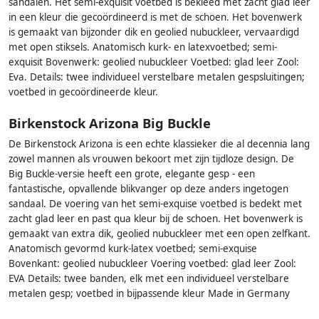
sandalen. Het semi-exquisit voetbed is bekleed met zacht glad leer
in een kleur die gecoördineerd is met de schoen. Het bovenwerk
is gemaakt van bijzonder dik en geolied nubuckleer, vervaardigd
met open stiksels. Anatomisch kurk- en latexvoetbed; semi-
exquisit Bovenwerk: geolied nubuckleer Voetbed: glad leer Zool:
Eva. Details: twee individueel verstelbare metalen gespsluitingen;
voetbed in gecoördineerde kleur.
Birkenstock Arizona Big Buckle
De Birkenstock Arizona is een echte klassieker die al decennia lang
zowel mannen als vrouwen bekoort met zijn tijdloze design. De
Big Buckle-versie heeft een grote, elegante gesp - een
fantastische, opvallende blikvanger op deze anders ingetogen
sandaal. De voering van het semi-exquise voetbed is bedekt met
zacht glad leer en past qua kleur bij de schoen. Het bovenwerk is
gemaakt van extra dik, geolied nubuckleer met een open zelfkant.
Anatomisch gevormd kurk-latex voetbed; semi-exquise
Bovenkant: geolied nubuckleer Voering voetbed: glad leer Zool:
EVA Details: twee banden, elk met een individueel verstelbare
metalen gesp; voetbed in bijpassende kleur Made in Germany