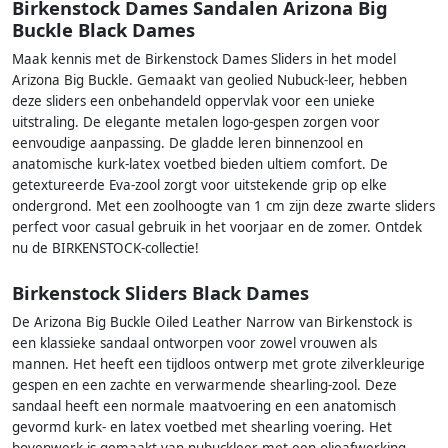
Birkenstock Dames Sandalen Arizona Big
Buckle Black Dames
Maak kennis met de Birkenstock Dames Sliders in het model
Arizona Big Buckle. Gemaakt van geolied Nubuck-leer, hebben
deze sliders een onbehandeld oppervlak voor een unieke
uitstraling. De elegante metalen logo-gespen zorgen voor
eenvoudige aanpassing. De gladde leren binnenzool en
anatomische kurk-latex voetbed bieden ultiem comfort. De
getextureerde Eva-zool zorgt voor uitstekende grip op elke
ondergrond. Met een zoolhoogte van 1 cm zijn deze zwarte sliders
perfect voor casual gebruik in het voorjaar en de zomer. Ontdek
nu de BIRKENSTOCK-collectie!
Birkenstock Sliders Black Dames
De Arizona Big Buckle Oiled Leather Narrow van Birkenstock is
een klassieke sandaal ontworpen voor zowel vrouwen als
mannen. Het heeft een tijdloos ontwerp met grote zilverkleurige
gespen en een zachte en verwarmende shearling-zool. Deze
sandaal heeft een normale maatvoering en een anatomisch
gevormd kurk- en latex voetbed met shearling voering. Het
bovenwerk is gemaakt van nubuckleer met een olieafwerking,