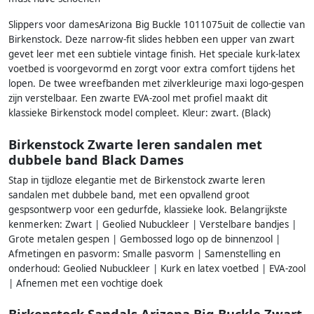
Slippers voor damesArizona Big Buckle 1011075uit de collectie van
Birkenstock. Deze narrow-fit slides hebben een upper van zwart
gevet leer met een subtiele vintage finish. Het speciale kurk-latex
voetbed is voorgevormd en zorgt voor extra comfort tijdens het
lopen. De twee wreefbanden met zilverkleurige maxi logo-gespen
zijn verstelbaar. Een zwarte EVA-zool met profiel maakt dit
klassieke Birkenstock model compleet. Kleur: zwart. (Black)
Birkenstock Zwarte leren sandalen met
dubbele band Black Dames
Stap in tijdloze elegantie met de Birkenstock zwarte leren
sandalen met dubbele band, met een opvallend groot
gespsontwerp voor een gedurfde, klassieke look. Belangrijkste
kenmerken: Zwart | Geolied Nubuckleer | Verstelbare bandjes |
Grote metalen gespen | Gembossed logo op de binnenzool |
Afmetingen en pasvorm: Smalle pasvorm | Samenstelling en
onderhoud: Geolied Nubuckleer | Kurk en latex voetbed | EVA-zool
| Afnemen met een vochtige doek
Birkenstock Sandals Arizona Big Buckle Zwart