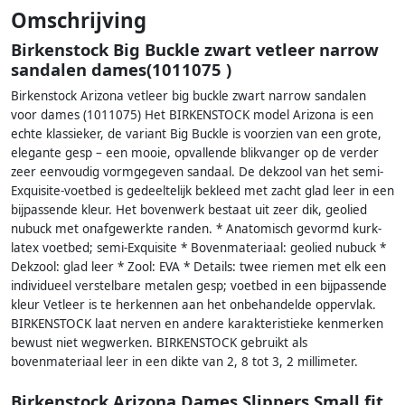
Omschrijving
Birkenstock Big Buckle zwart vetleer narrow
sandalen dames(1011075 )
Birkenstock Arizona vetleer big buckle zwart narrow sandalen
voor dames (1011075) Het BIRKENSTOCK model Arizona is een
echte klassieker, de variant Big Buckle is voorzien van een grote,
elegante gesp – een mooie, opvallende blikvanger op de verder
zeer eenvoudig vormgegeven sandaal. De dekzool van het semi-
Exquisite-voetbed is gedeeltelijk bekleed met zacht glad leer in een
bijpassende kleur. Het bovenwerk bestaat uit zeer dik, geolied
nubuck met onafgewerkte randen. * Anatomisch gevormd kurk-
latex voetbed; semi-Exquisite * Bovenmateriaal: geolied nubuck *
Dekzool: glad leer * Zool: EVA * Details: twee riemen met elk een
individueel verstelbare metalen gesp; voetbed in een bijpassende
kleur Vetleer is te herkennen aan het onbehandelde oppervlak.
BIRKENSTOCK laat nerven en andere karakteristieke kenmerken
bewust niet wegwerken. BIRKENSTOCK gebruikt als
bovenmateriaal leer in een dikte van 2, 8 tot 3, 2 millimeter.
Birkenstock Arizona Dames Slippers Small fit