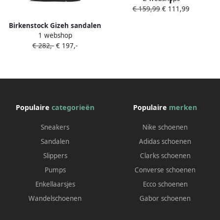
€ 159,99
€ 111,99
Maat: 38 Materiaal: Nubuck
Kleur: Zwart
Birkenstock Gizeh sandalen
1 webshop
met gespsluiting Zwart
€ 282,-
€ 197,-
Populaire
categorieën
Populaire
merken
Sneakers
Nike schoenen
Sandalen
Adidas schoenen
Slippers
Clarks schoenen
Pumps
Converse schoenen
Enkellaarsjes
Ecco schoenen
Wandelschoenen
Gabor schoenen