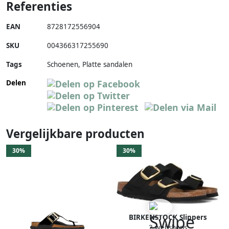
Referenties
EAN
8728172556904
SKU
004366317255690
Tags
Schoenen, Platte sandalen
Delen
Vergelijkbare producten
30%
30%
BIRKENSTOCK Slippers
2 webshops
Dames Arizona Big Buckle