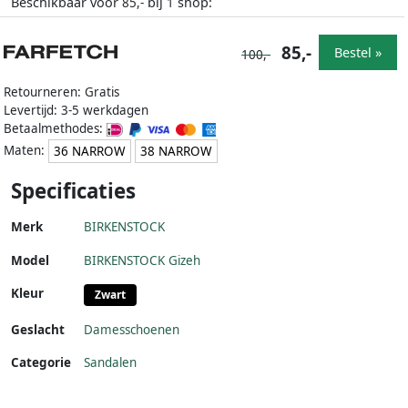
Beschikbaar voor
bij
shop:
85,-
1
85,-
Bestel »
100,-
Retourneren: Gratis
Levertijd: 3-5 werkdagen
Betaalmethodes:
Maten:
36 NARROW
38 NARROW
Specificaties
Merk
BIRKENSTOCK
Model
BIRKENSTOCK Gizeh
Kleur
Zwart
Geslacht
Damesschoenen
Categorie
Sandalen